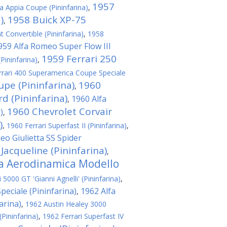
1957
a Appia Coupe (Pininfarina)
,
)
1958 Buick XP-75
,
t Convertible (Pininfarina)
,
1958
959 Alfa Romeo Super Flow III
1959 Ferrari 250
(Pininfarina)
,
rrari 400 Superamerica Coupe Speciale
upe (Pininfarina)
1960
,
 (Pininfarina)
1960 Alfa
,
1960 Chevrolet Corvair
)
,
)
,
1960 Ferrari Superfast II (Pininfarina)
,
eo Giulietta SS Spider
 Jacqueline (Pininfarina)
,
ta Aerodinamica Modello
5000 GT 'Gianni Agnelli' (Pininfarina)
,
eciale (Pininfarina)
1962 Alfa
,
arina)
,
1962 Austin Healey 3000
(Pininfarina)
,
1962 Ferrari Superfast IV