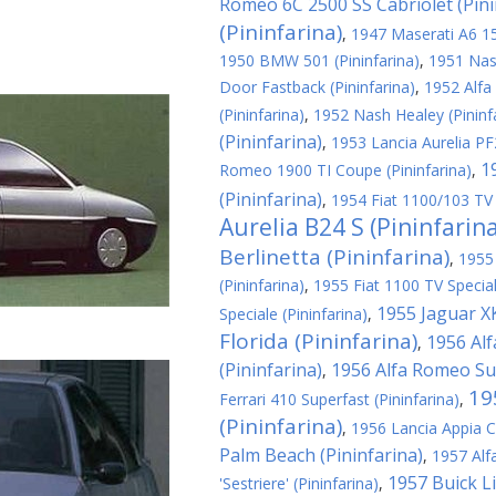
Romeo 6C 2500 SS Cabriolet (Pini
(Pininfarina)
,
1947 Maserati A6 150
1950 BMW 501 (Pininfarina)
,
1951 Nash
Door Fastback (Pininfarina)
,
1952 Alfa
(Pininfarina)
,
1952 Nash Healey (Pininf
(Pininfarina)
,
1953 Lancia Aurelia PF2
1
Romeo 1900 TI Coupe (Pininfarina)
,
(Pininfarina)
,
1954 Fiat 1100/103 TV 
Aurelia B24 S (Pininfarin
Berlinetta (Pininfarina)
,
1955
(Pininfarina)
,
1955 Fiat 1100 TV Special
1955 Jaguar XK
Speciale (Pininfarina)
,
Florida (Pininfarina)
1956 Al
,
(Pininfarina)
1956 Alfa Romeo Sup
,
19
Ferrari 410 Superfast (Pininfarina)
,
(Pininfarina)
,
1956 Lancia Appia C
Palm Beach (Pininfarina)
,
1957 Alf
1957 Buick Li
'Sestriere' (Pininfarina)
,