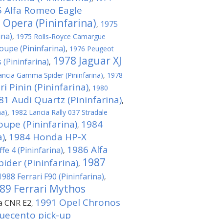
 Alfa Romeo Eagle
 Opera (Pininfarina)
1975
,
ina)
,
1975 Rolls-Royce Camargue
upe (Pininfarina)
,
1976 Peugeot
1978 Jaguar XJ
 (Pininfarina)
,
ncia Gamma Spider (Pininfarina)
,
1978
i Pinin (Pininfarina)
,
1980
81 Audi Quartz (Pininfarina)
,
na)
,
1982 Lancia Rally 037 Stradale
oupe (Pininfarina)
1984
,
a)
1984 Honda HP-X
,
1986 Alfa
fe 4 (Pininfarina)
,
1987
der (Pininfarina)
,
1988 Ferrari F90 (Pininfarina)
,
89 Ferrari Mythos
1991 Opel Chronos
na CNR E2
,
quecento pick-up