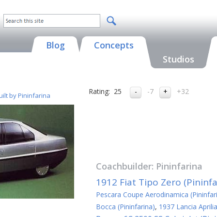
Blog
Concepts
Studios
Rating:
25
-7
+32
ilt by Pininfarina
Coachbuilder:
Pininfarina
1912 Fiat Tipo Zero (Pininfa
Pescara Coupe Aerodinamica (Pininfar
Bocca (Pininfarina)
,
1937 Lancia Aprili