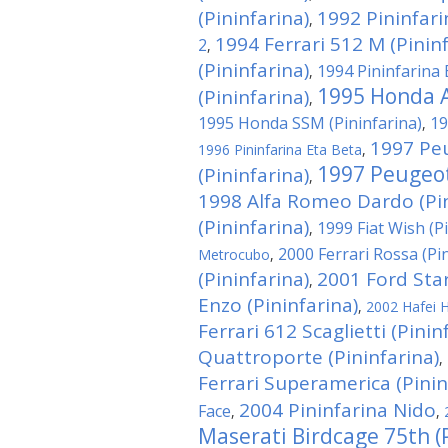
(Pininfarina)
1992 Pininfar
,
1994 Ferrari 512 M (Pininf
2
,
(Pininfarina)
1994 Pininfarina 
,
1995 Honda A
(Pininfarina)
,
1995 Honda SSM (Pininfarina)
19
,
1997 Pe
1996 Pininfarina Eta Beta
,
1997 Peugeot
(Pininfarina)
,
1998 Alfa Romeo Dardo (Pin
(Pininfarina)
1999 Fiat Wish (P
,
2000 Ferrari Rossa (Pi
Metrocubo
,
(Pininfarina)
2001 Ford Star
,
Enzo (Pininfarina)
,
2002 Hafei H
Ferrari 612 Scaglietti (Pinin
Quattroporte (Pininfarina)
,
Ferrari Superamerica (Pinin
2004 Pininfarina Nido
Face
,
,
Maserati Birdcage 75th (