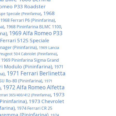
Romeo P33 Roadster
1968
pe Speciale (Pininfarina)
,
1968 Ferrari P6 (Pininfarina)
,
,
na)
1968 Pininfarina BLMC 1100
,
,
1969 Alfa Romeo P33
na)
,
Ferrari 512S Speciale
nager (Pininfarina)
,
1969 Lancia
eugeot 504 Cabriolet (Pininfarina)
,
1969 Pininfarina Sigma Grand
,
ri Modulo (Pininfarina)
1971
,
1971 Ferrari Berlinetta
na)
,
U Ro-80 (Pininfarina)
,
1971
1972 Alfa Romeo Alfetta
)
,
1973
rrari 365/400/412 (Pininfarina)
,
Pininfarina)
1973 Chevrolet
,
arina)
1974 Ferrari CR 25
,
aremma (Pininfarina)
,
1974