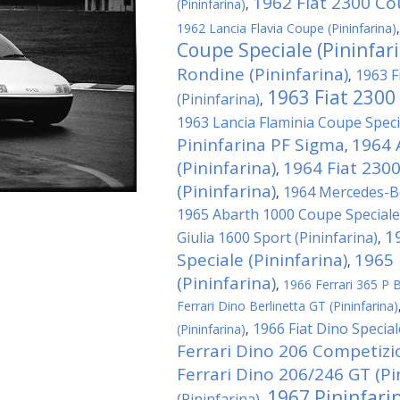
1962 Fiat 2300 Cou
(Pininfarina)
,
1962 Lancia Flavia Coupe (Pininfarina)
Coupe Speciale (Pininfar
Rondine (Pininfarina)
1963 F
,
1963 Fiat 2300
(Pininfarina)
,
1963 Lancia Flaminia Coupe Specia
Pininfarina PF Sigma
1964 
,
(Pininfarina)
1964 Fiat 230
,
(Pininfarina)
1964 Mercedes-Be
,
1965 Abarth 1000 Coupe Speciale 
1
Giulia 1600 Sport (Pininfarina)
,
Speciale (Pininfarina)
1965 
,
(Pininfarina)
,
1966 Ferrari 365 P Be
Ferrari Dino Berlinetta GT (Pininfarina)
1966 Fiat Dino Special
(Pininfarina)
,
Ferrari Dino 206 Competizio
Ferrari Dino 206/246 GT (Pi
1967 Pininfari
(Pininfarina)
,