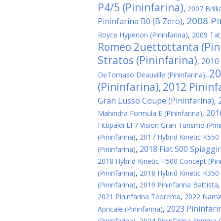
P4/5 (Pininfarina)
,
2007 Brill
2008 Pi
Pininfarina B0 (B Zero)
,
Royce Hyperion (Pininfarina)
,
2009 Tat
Romeo 2uettottanta (Pin
Stratos (Pininfarina)
2010 
,
20
DeTomaso Deauville (Pininfarina)
,
(Pininfarina)
2012 Pinin
,
Gran Lusso Coupe (Pininfarina)
,
201
Mahindra Formula E (Pininfarina)
,
Fittipaldi EF7 Vision Gran Turismo (Pini
(Pininfarina)
,
2017 Hybrid Kinetic K550 
2018 Fiat 500 Spiaggin
(Pininfarina)
,
2018 Hybrid Kinetic H500 Concept (Pini
(Pininfarina)
,
2018 Hybrid Kinetic K350 
(Pininfarina)
,
2019 Pininfarina Battista
2021 Pininfarina Teorema
,
2022 NamX 
2023 Pininfari
Apricale (Pininfarina)
,
(Pininfarina)
,
2024 Pininfarina Enigma