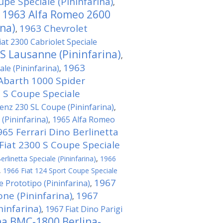
pe Speciale (Pininfarina)
,
1963 Alfa Romeo 2600
,
ina)
1963 Chevrolet
,
iat 2300 Cabriolet Speciale
 S Lausanne (Pininfarina)
,
1963
le (Pininfarina)
,
Abarth 1000 Spider
0 S Coupe Speciale
nz 230 SL Coupe (Pininfarina)
,
(Pininfarina)
1965 Alfa Romeo
,
965 Ferrari Dino Berlinetta
Fiat 2300 S Coupe Speciale
rlinetta Speciale (Pininfarina)
,
1966
,
1966 Fiat 124 Sport Coupe Speciale
1967
e Prototipo (Pininfarina)
,
ne (Pininfarina)
1967
,
ninfarina)
1967 Fiat Dino Parigi
,
na BMC-1800 Berlina-