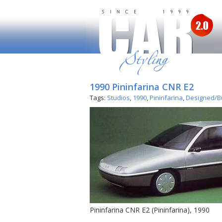
1990 Pininfarina CNR E2
Tags:
Studios
,
1990
,
Pininfarina
,
Designed/Bu
Pininfarina CNR E2 (Pininfarina), 1990