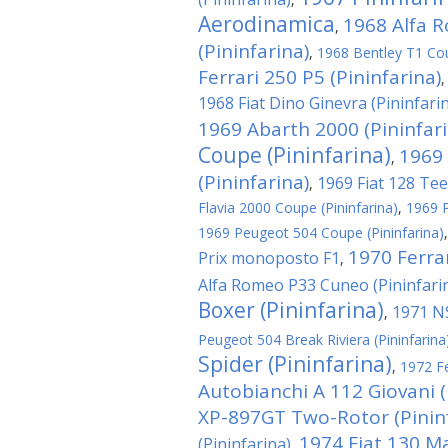
Aerodinamica
1968 Alfa 
,
(Pininfarina)
,
1968 Bentley T1 Cou
Ferrari 250 P5 (Pininfarina)
1968 Fiat Dino Ginevra (Pininfari
1969 Abarth 2000 (Pininfari
Coupe (Pininfarina)
1969 
,
(Pininfarina)
1969 Fiat 128 Tee
,
Flavia 2000 Coupe (Pininfarina)
,
1969 P
1969 Peugeot 504 Coupe (Pininfarina)
1970 Ferra
Prix monoposto F1
,
Alfa Romeo P33 Cuneo (Pininfari
Boxer (Pininfarina)
1971 NS
,
Peugeot 504 Break Riviera (Pininfarina
Spider (Pininfarina)
,
1972 Fe
Autobianchi A 112 Giovani (
XP-897GT Two-Rotor (Pininf
1974 Fiat 130 M
(Pininfarina)
,