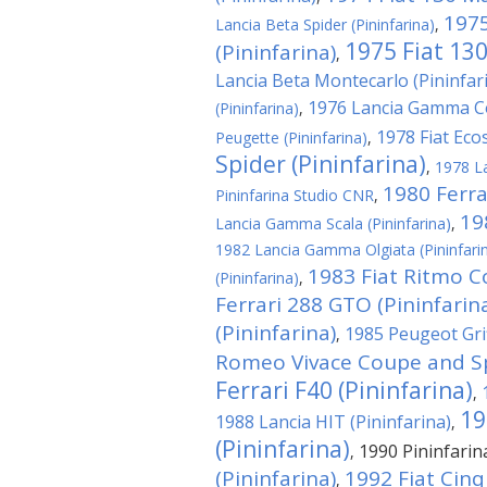
1975
Lancia Beta Spider (Pininfarina)
,
1975 Fiat 130
(Pininfarina)
,
Lancia Beta Montecarlo (Pininfar
1976 Lancia Gamma Co
(Pininfarina)
,
1978 Fiat Ecos
Peugette (Pininfarina)
,
Spider (Pininfarina)
,
1978 La
1980 Ferrar
Pininfarina Studio CNR
,
19
Lancia Gamma Scala (Pininfarina)
,
1982 Lancia Gamma Olgiata (Pininfari
1983 Fiat Ritmo C
(Pininfarina)
,
Ferrari 288 GTO (Pininfarin
(Pininfarina)
1985 Peugeot Grif
,
Romeo Vivace Coupe and Spi
Ferrari F40 (Pininfarina)
,
19
1988 Lancia HIT (Pininfarina)
,
(Pininfarina)
1990 Pininfari
,
(Pininfarina)
1992 Fiat Cin
,