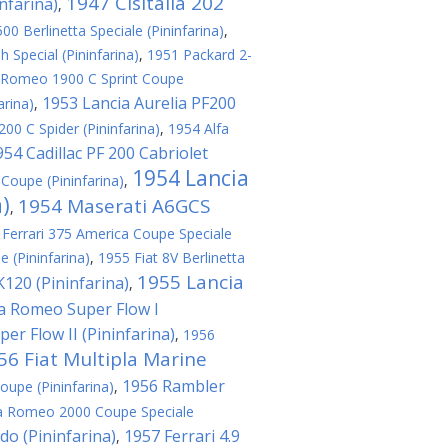
1947 Cisitalia 202
nfarina)
,
0 Berlinetta Speciale (Pininfarina)
,
 Special (Pininfarina)
,
1951 Packard 2-
 Romeo 1900 C Sprint Coupe
1953 Lancia Aurelia PF200
arina)
,
00 C Spider (Pininfarina)
,
1954 Alfa
954 Cadillac PF 200 Cabriolet
1954 Lancia
Coupe (Pininfarina)
,
a)
1954 Maserati A6GCS
,
 Ferrari 375 America Coupe Speciale
e (Pininfarina)
,
1955 Fiat 8V Berlinetta
1955 Lancia
120 (Pininfarina)
,
fa Romeo Super Flow I
er Flow II (Pininfarina)
,
1956
56 Fiat Multipla Marine
1956 Rambler
oupe (Pininfarina)
,
a Romeo 2000 Coupe Speciale
do (Pininfarina)
1957 Ferrari 4.9
,