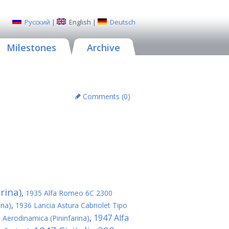
Русский
|
English
|
Deutsch
Milestones
Archive
Comments (
0
)
rina)
,
1935 Alfa Romeo 6C 2300
ina)
,
1936 Lancia Astura Cabriolet Tipo
1947 Alfa
a Aerodinamica (Pininfarina)
,