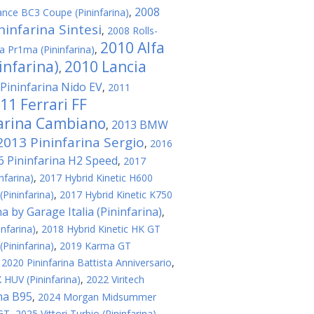
2008
iance BC3 Coupe (Pininfarina)
,
ninfarina Sintesi
,
2008 Rolls-
2010 Alfa
a Pr1ma (Pininfarina)
,
infarina)
2010 Lancia
,
Pininfarina Nido EV
,
2011
11 Ferrari FF
farina Cambiano
2013 BMW
,
2013 Pininfarina Sergio
,
2016
6 Pininfarina H2 Speed
,
2017
nfarina)
,
2017 Hybrid Kinetic H600
(Pininfarina)
,
2017 Hybrid Kinetic K750
a by Garage Italia (Pininfarina)
,
nfarina)
,
2018 Hybrid Kinetic HK GT
(Pininfarina)
,
2019 Karma GT
,
2020 Pininfarina Battista Anniversario
,
HUV (Pininfarina)
,
2022 Viritech
na B95
,
2024 Morgan Midsummer
 GT
,
2025 Vittori Turbio (Pininfarina)