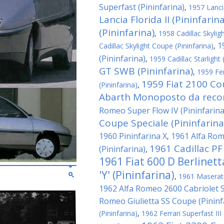
Superfast (Pininfarina)
,
1957 Lanci
Lancia Florida II (Pininfarina
(Pininfarina)
,
1958 Cadillac Skyligh
1
Cadillac Skylight Coupe (Pininfarina)
,
(Pininfarina)
,
1959 Cadillac Starlight 
GT SWB (Pininfarina)
,
1959 Fe
1959 Fiat 2100 Co
(Pininfarina)
,
Abarth Monoposto da record
Romeo Super Flow IV (Pininfarina
Coupe Speciale (Pininfarina
1960 Pininfarina X
1961 Alfa Rom
,
1961 Cadillac PF
(Pininfarina)
,
1961 Fiat 600 D Berlinet
'Y' (Pininfarina)
,
1961 Maserati 
1962 Alfa Romeo 2600 Cabriolet Sp
Romeo Giulietta SS Coupe (Pininf
(Pininfarina)
,
1962 Ferrari Superfast III 