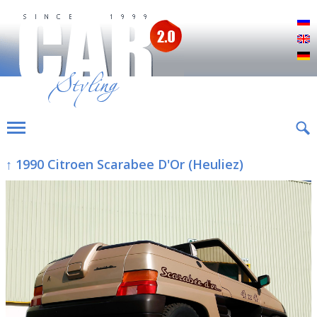
Р
E
D
↑ 1990 Citroen Scarabee D'Or (Heuliez)