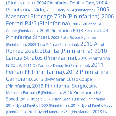
(Pininfarina)
2004
2004 Pininfarina Double-Face
,
,
2005
Pininfarina Nido
,
2005 Chery M14 (Pininfarina)
,
Maserati Birdcage 75th (Pininfarina)
2006
,
Ferrari P4/5 (Pininfarina)
,
2007 Brilliance BC3
2008
2008 Pininfarina B0 (B Zero)
Coupe (Pininfarina)
,
,
Pininfarina Sintesi
,
2008 Rolls-Royce Hyperion
2010 Alfa
(Pininfarina)
,
2009 Tata Pr1ma (Pininfarina)
,
Romeo 2uettottanta (Pininfarina)
2010
,
Lancia Stratos (Pininfarina)
2010 Pininfarina
,
2011
Nido EV
,
2011 DeTomaso Deauville (Pininfarina)
,
Ferrari FF (Pininfarina)
2012 Pininfarina
,
Cambiano
2013 BMW Gran Lusso Coupe
,
2013 Pininfarina Sergio
(Pininfarina)
,
,
2016
2016 Pininfarina H2
Mahindra Formula E (Pininfarina)
,
Speed
,
2017 Fittipaldi EF7 Vision Gran Turismo (Pininfarina)
,
2017 Hybrid Kinetic H600 (Pininfarina)
,
2017 Hybrid Kinetic K550
2018 Fiat
(Pininfarina)
,
2017 Hybrid Kinetic K750 (Pininfarina)
,