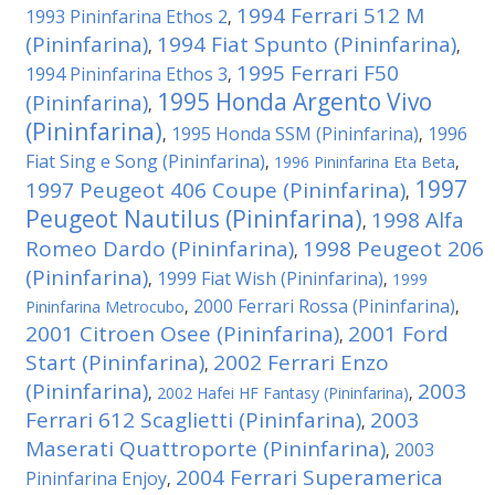
1994 Ferrari 512 M
1993 Pininfarina Ethos 2
,
(Pininfarina)
1994 Fiat Spunto (Pininfarina)
,
,
1995 Ferrari F50
1994 Pininfarina Ethos 3
,
1995 Honda Argento Vivo
(Pininfarina)
,
(Pininfarina)
1995 Honda SSM (Pininfarina)
1996
,
,
Fiat Sing e Song (Pininfarina)
,
1996 Pininfarina Eta Beta
,
1997
1997 Peugeot 406 Coupe (Pininfarina)
,
Peugeot Nautilus (Pininfarina)
1998 Alfa
,
Romeo Dardo (Pininfarina)
1998 Peugeot 206
,
(Pininfarina)
1999 Fiat Wish (Pininfarina)
,
,
1999
2000 Ferrari Rossa (Pininfarina)
Pininfarina Metrocubo
,
,
2001 Citroen Osee (Pininfarina)
2001 Ford
,
Start (Pininfarina)
2002 Ferrari Enzo
,
(Pininfarina)
2003
,
2002 Hafei HF Fantasy (Pininfarina)
,
Ferrari 612 Scaglietti (Pininfarina)
2003
,
Maserati Quattroporte (Pininfarina)
2003
,
2004 Ferrari Superamerica
Pininfarina Enjoy
,