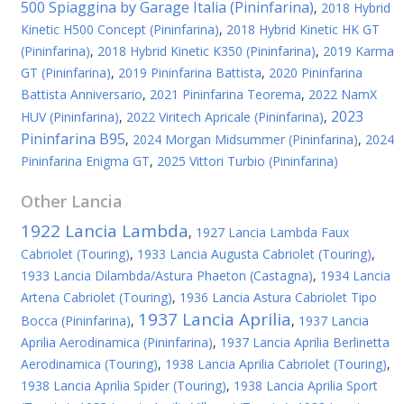
500 Spiaggina by Garage Italia (Pininfarina)
,
2018 Hybrid
Kinetic H500 Concept (Pininfarina)
,
2018 Hybrid Kinetic HK GT
(Pininfarina)
,
2018 Hybrid Kinetic K350 (Pininfarina)
,
2019 Karma
GT (Pininfarina)
,
2019 Pininfarina Battista
,
2020 Pininfarina
Battista Anniversario
,
2021 Pininfarina Teorema
,
2022 NamX
2023
HUV (Pininfarina)
,
2022 Viritech Apricale (Pininfarina)
,
Pininfarina B95
,
2024 Morgan Midsummer (Pininfarina)
,
2024
Pininfarina Enigma GT
,
2025 Vittori Turbio (Pininfarina)
Other
Lancia
1922 Lancia Lambda
,
1927 Lancia Lambda Faux
Cabriolet (Touring)
,
1933 Lancia Augusta Cabriolet (Touring)
,
1933 Lancia Dilambda/Astura Phaeton (Castagna)
,
1934 Lancia
Artena Cabriolet (Touring)
,
1936 Lancia Astura Cabriolet Tipo
1937 Lancia Aprilia
Bocca (Pininfarina)
,
,
1937 Lancia
Aprilia Aerodinamica (Pininfarina)
,
1937 Lancia Aprilia Berlinetta
Aerodinamica (Touring)
,
1938 Lancia Aprilia Cabriolet (Touring)
,
1938 Lancia Aprilia Spider (Touring)
,
1938 Lancia Aprilia Sport