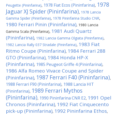
1978
1978 Fiat Ecos (Pininfarina)
Peugette (Pininfarina)
,
,
Jaguar XJ Spider (Pininfarina)
,
1978 Lancia
Gamma Spider (Pininfarina)
,
1978 Pininfarina Studio CNR
,
1980 Ferrari Pinin (Pininfarina)
,
1980 Lancia
1981 Audi Quartz
Gamma Scala (Pininfarina)
,
(Pininfarina)
,
1982 Lancia Gamma Olgiata (Pininfarina)
,
1983 Fiat
1982 Lancia Rally 037 Stradale (Pininfarina)
,
Ritmo Coupe (Pininfarina)
1984 Ferrari 288
,
GTO (Pininfarina)
1984 Honda HP-X
,
(Pininfarina)
1985 Peugeot Griffe 4 (Pininfarina)
,
,
1986 Alfa Romeo Vivace Coupe and Spider
1987 Ferrari F40 (Pininfarina)
(Pininfarina)
,
,
1988 Ferrari F90 (Pininfarina)
1988 Lancia HIT
,
1989 Ferrari Mythos
(Pininfarina)
,
(Pininfarina)
1991 Opel
1990 Pininfarina CNR E2
,
,
Chronos (Pininfarina)
1992 Fiat Cinquecento
,
pick-up (Pininfarina)
1992 Pininfarina Ethos
,
,