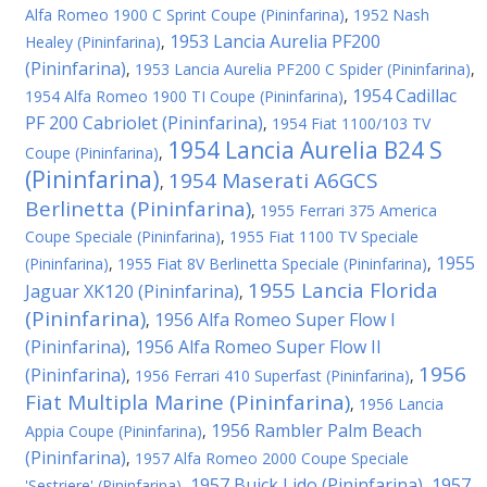
Alfa Romeo 1900 C Sprint Coupe (Pininfarina)
,
1952 Nash
1953 Lancia Aurelia PF200
Healey (Pininfarina)
,
(Pininfarina)
,
1953 Lancia Aurelia PF200 C Spider (Pininfarina)
,
1954 Cadillac
1954 Alfa Romeo 1900 TI Coupe (Pininfarina)
,
PF 200 Cabriolet (Pininfarina)
,
1954 Fiat 1100/103 TV
1954 Lancia Aurelia B24 S
Coupe (Pininfarina)
,
(Pininfarina)
1954 Maserati A6GCS
,
Berlinetta (Pininfarina)
,
1955 Ferrari 375 America
Coupe Speciale (Pininfarina)
,
1955 Fiat 1100 TV Speciale
1955
(Pininfarina)
,
1955 Fiat 8V Berlinetta Speciale (Pininfarina)
,
1955 Lancia Florida
Jaguar XK120 (Pininfarina)
,
(Pininfarina)
1956 Alfa Romeo Super Flow I
,
(Pininfarina)
1956 Alfa Romeo Super Flow II
,
1956
(Pininfarina)
,
1956 Ferrari 410 Superfast (Pininfarina)
,
Fiat Multipla Marine (Pininfarina)
,
1956 Lancia
1956 Rambler Palm Beach
Appia Coupe (Pininfarina)
,
(Pininfarina)
,
1957 Alfa Romeo 2000 Coupe Speciale
1957 Buick Lido (Pininfarina)
1957
'Sestriere' (Pininfarina)
,
,