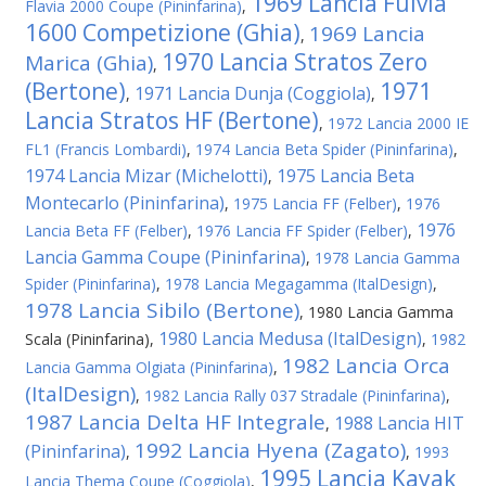
1969 Lancia Fulvia
Flavia 2000 Coupe (Pininfarina)
,
1600 Competizione (Ghia)
1969 Lancia
,
1970 Lancia Stratos Zero
Marica (Ghia)
,
(Bertone)
1971
1971 Lancia Dunja (Coggiola)
,
,
Lancia Stratos HF (Bertone)
,
1972 Lancia 2000 IE
FL1 (Francis Lombardi)
,
1974 Lancia Beta Spider (Pininfarina)
,
1974 Lancia Mizar (Michelotti)
1975 Lancia Beta
,
Montecarlo (Pininfarina)
,
1975 Lancia FF (Felber)
,
1976
1976
Lancia Beta FF (Felber)
,
1976 Lancia FF Spider (Felber)
,
Lancia Gamma Coupe (Pininfarina)
,
1978 Lancia Gamma
Spider (Pininfarina)
,
1978 Lancia Megagamma (ItalDesign)
,
1978 Lancia Sibilo (Bertone)
,
1980 Lancia Gamma
1980 Lancia Medusa (ItalDesign)
Scala (Pininfarina)
,
,
1982
1982 Lancia Orca
Lancia Gamma Olgiata (Pininfarina)
,
(ItalDesign)
,
1982 Lancia Rally 037 Stradale (Pininfarina)
,
1987 Lancia Delta HF Integrale
1988 Lancia HIT
,
1992 Lancia Hyena (Zagato)
(Pininfarina)
,
,
1993
1995 Lancia Kayak
Lancia Thema Coupe (Coggiola)
,