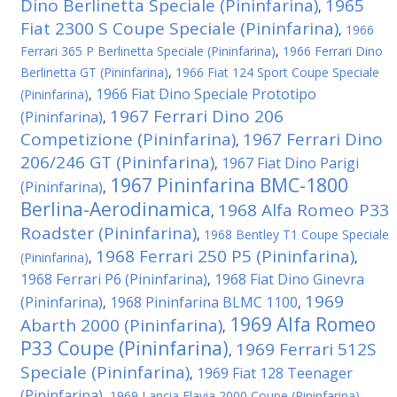
Dino Berlinetta Speciale (Pininfarina)
1965
,
Fiat 2300 S Coupe Speciale (Pininfarina)
,
1966
Ferrari 365 P Berlinetta Speciale (Pininfarina)
,
1966 Ferrari Dino
Berlinetta GT (Pininfarina)
,
1966 Fiat 124 Sport Coupe Speciale
1966 Fiat Dino Speciale Prototipo
(Pininfarina)
,
1967 Ferrari Dino 206
(Pininfarina)
,
Competizione (Pininfarina)
1967 Ferrari Dino
,
206/246 GT (Pininfarina)
1967 Fiat Dino Parigi
,
1967 Pininfarina BMC-1800
(Pininfarina)
,
Berlina-Aerodinamica
1968 Alfa Romeo P33
,
Roadster (Pininfarina)
,
1968 Bentley T1 Coupe Speciale
1968 Ferrari 250 P5 (Pininfarina)
(Pininfarina)
,
,
1968 Ferrari P6 (Pininfarina)
1968 Fiat Dino Ginevra
,
1969
(Pininfarina)
1968 Pininfarina BLMC 1100
,
,
1969 Alfa Romeo
Abarth 2000 (Pininfarina)
,
P33 Coupe (Pininfarina)
1969 Ferrari 512S
,
Speciale (Pininfarina)
1969 Fiat 128 Teenager
,
(Pininfarina)
,
1969 Lancia Flavia 2000 Coupe (Pininfarina)
,