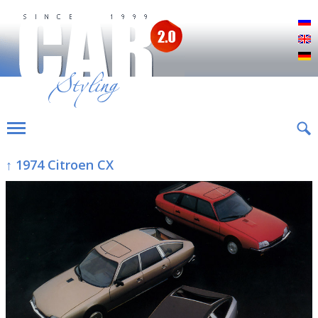
Р
E
D
↑ 1974 Citroen CX