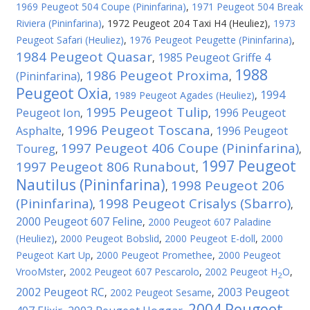
1969 Peugeot 504 Coupe (Pininfarina)
,
1971 Peugeot 504 Break
Riviera (Pininfarina)
,
1972 Peugeot 204 Taxi H4 (Heuliez)
,
1973
Peugeot Safari (Heuliez)
,
1976 Peugeot Peugette (Pininfarina)
,
1984 Peugeot Quasar
1985 Peugeot Griffe 4
,
1988
1986 Peugeot Proxima
(Pininfarina)
,
,
Peugeot Oxia
1994
,
1989 Peugeot Agades (Heuliez)
,
1995 Peugeot Tulip
Peugeot Ion
1996 Peugeot
,
,
1996 Peugeot Toscana
Asphalte
1996 Peugeot
,
,
1997 Peugeot 406 Coupe (Pininfarina)
Toureg
,
,
1997 Peugeot
1997 Peugeot 806 Runabout
,
Nautilus (Pininfarina)
1998 Peugeot 206
,
(Pininfarina)
1998 Peugeot Crisalys (Sbarro)
,
,
2000 Peugeot 607 Feline
,
2000 Peugeot 607 Paladine
(Heuliez)
,
2000 Peugeot Bobslid
,
2000 Peugeot E-doll
,
2000
Peugeot Kart Up
,
2000 Peugeot Promethee
,
2000 Peugeot
VrooMster
,
2002 Peugeot 607 Pescarolo
,
2002 Peugeot H
O
,
2
2002 Peugeot RC
2003 Peugeot
,
2002 Peugeot Sesame
,
2004 Peugeot