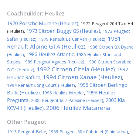
Coachbuilder:
Heuliez
1970 Porsche Murene (Heuliez)
,
1972 Peugeot 204 Taxi H4
1973 Citroen Buggy GS (Heuliez)
(Heuliez)
,
,
1973 Peugeot
1981
Safari (Heuliez)
,
1979 Renault Le Car Van (Heuliez)
,
Renault Alpine GTA (Heuliez)
,
1986 Citroen BX Dyana
1986 Heuliez Atlantic
(Heuliez)
,
,
1986 Heuliez Stars and
Stripes
,
1989 Peugeot Agades (Heuliez)
,
1990 Citroen Scarabee
1992 Citroen Citela (Heuliez)
1992
D'Or (Heuliez)
,
,
1994 Citroen Xanae (Heuliez)
Heuliez Raffica
,
,
1996 Citroen Berlingo
1994 Renault Long Cours (Heuliez)
,
Bulle (Heuliez)
1998 Heuliez
,
1996 Heuliez Intruder
,
Pregunta
2003 Kia
,
2000 Peugeot 607 Paladine (Heuliez)
,
2006 Heuliez Macarena
KCV-III (Heuliez)
,
Other
Peugeot
1913 Peugeot Bebe
,
1969 Peugeot 504 Cabriolet (Pininfarina)
,