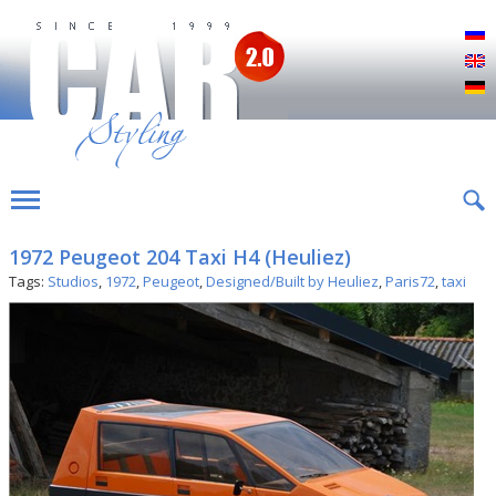
Р
E
D
1972 Peugeot 204 Taxi H4 (Heuliez)
Tags:
Studios
,
1972
,
Peugeot
,
Designed/Built by Heuliez
,
Paris72
,
taxi