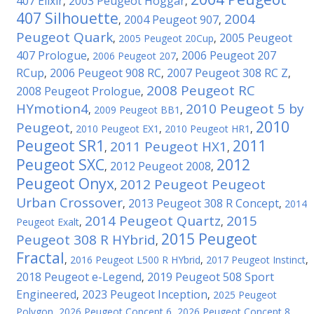
407 Elixir
2003 Peugeot Hoggar
,
,
407 Silhouette
2004
2004 Peugeot 907
,
,
Peugeot Quark
2005 Peugeot
,
2005 Peugeot 20Cup
,
407 Prologue
2006 Peugeot 207
,
2006 Peugeot 207
,
RCup
2006 Peugeot 908 RC
2007 Peugeot 308 RC Z
,
,
,
2008 Peugeot RC
2008 Peugeot Prologue
,
HYmotion4
2010 Peugeot 5 by
,
2009 Peugeot BB1
,
2010
Peugeot
,
2010 Peugeot EX1
,
2010 Peugeot HR1
,
Peugeot SR1
2011
2011 Peugeot HX1
,
,
Peugeot SXC
2012
2012 Peugeot 2008
,
,
Peugeot Onyx
2012 Peugeot Peugeot
,
Urban Crossover
2013 Peugeot 308 R Concept
,
,
2014
2014 Peugeot Quartz
2015
Peugeot Exalt
,
,
2015 Peugeot
Peugeot 308 R HYbrid
,
Fractal
,
2016 Peugeot L500 R HYbrid
,
2017 Peugeot Instinct
,
2018 Peugeot e-Legend
2019 Peugeot 508 Sport
,
Engineered
2023 Peugeot Inception
,
,
2025 Peugeot
Polygon
,
2026 Peugeot Concept 6
,
2026 Peugeot Concept 8