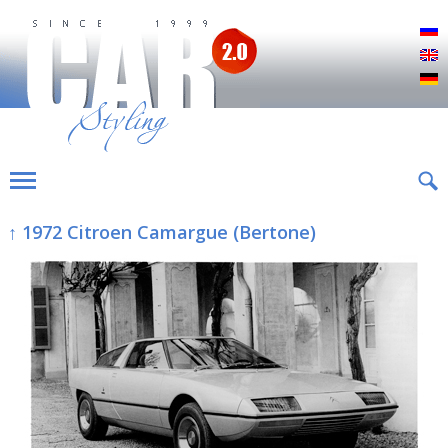
Р
E
D
↑ 1972 Citroen Camargue (Bertone)