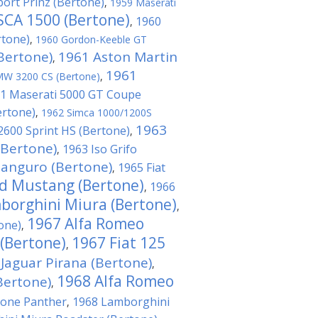
ort Prinz (Bertone)
,
1959 Maserati
SCA 1500 (Bertone)
1960
,
rtone)
,
1960 Gordon-Keeble GT
Bertone)
1961 Aston Martin
,
1961
W 3200 CS (Bertone)
,
1 Maserati 5000 GT Coupe
ertone)
,
1962 Simca 1000/1200S
1963
2600 Sprint HS (Bertone)
,
(Bertone)
1963 Iso Grifo
,
anguro (Bertone)
1965 Fiat
,
d Mustang (Bertone)
1966
,
borghini Miura (Bertone)
,
1967 Alfa Romeo
one)
,
(Bertone)
1967 Fiat 125
,
Jaguar Pirana (Bertone)
,
1968 Alfa Romeo
Bertone)
,
tone Panther
1968 Lamborghini
,