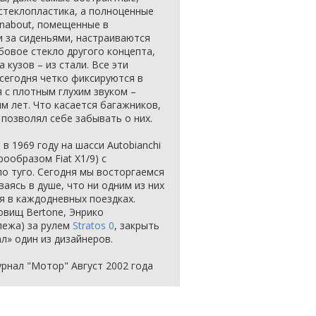
стеклопластика, а полноценные
unabout, помещенные в
и за сиденьями, настраиваются
бовое стекло другого концепта,
а кузов – из стали. Все эти
 сегодня четко фиксируются в
 с плотным глухим звуком –
м лет. Что касается багажников,
 позволял себе забывать о них.
в 1969 году на шасси Autobianchi
ообразом Fiat X1/9) с
о туго. Сегодня мы восторгаемся
аясь в душе, что ни одним из них
я в каждодневных поездках.
овищ Bertone, Энрико
 лежа) за рулем
Stratos 0
, закрыть
ал» один из дизайнеров.
урнал "Мотор" Август 2002 года