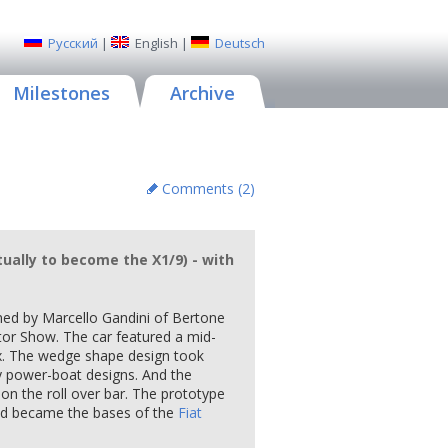
Русский
|
English
|
Deutsch
Milestones
Archive
Comments (
2
)
tually to become the X1/9) - with
ed by Marcello Gandini of Bertone
or Show. The car featured a mid-
x. The wedge shape design took
 power-boat designs. And the
n the roll over bar. The prototype
and became the bases of the
Fiat