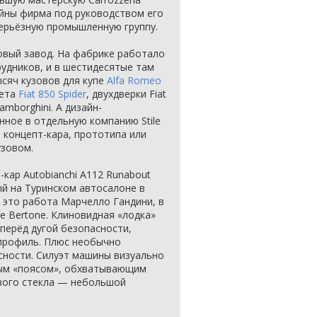
ойны фирма под руководством его
серьёзную промышленную группу.
новый завод. На фабрике работало
рудников, и в шестидесятые там
сяч кузовов для купе
Alfa Romeo
лета
Fiat 850 Spider
, двухдверки Fiat
amborghini. А дизайн-
нное в отдельную компанию Stile
 концепт-кара, прототипа или
узовом.
-кар Autobianchi A112 Runabout
ый на Туринском автосалоне в
— это работа Марчелло Гандини, в
le Bertone. Клиновидная «лодка»
вперёд дугой безопасности,
профиль. Плюс необычно
сности. Силуэт машины визуально
ым «поясом», обхватывающим
ового стекла — небольшой