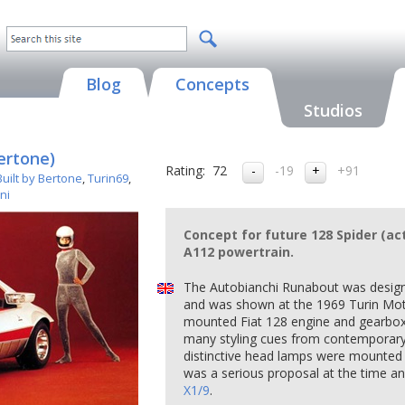
Blog
Concepts
Studios
ertone)
Rating:
72
-19
+91
uilt by Bertone
,
Turin69
,
ni
Concept for future 128 Spider (ac
A112 powertrain.
The Autobianchi Runabout was design
and was shown at the 1969 Turin Mot
mounted Fiat 128 engine and gearbo
many styling cues from contemporary
distinctive head lamps were mounted o
was a serious proposal at the time 
X1/9
.