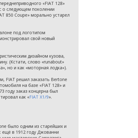
переднеприводного «FIAT 128»
с о следующем поколении
AT 850 Coupe» морально устарел
салоне под логотипом
емонстрировал свой новый
ристическим дизайном кузова,
ну. (Кстати, слово «runabout»
а», но и как «моторная лодка»).
, FIAT решил заказать Bertone
томобиля на базе «FIAT 128» и
973 году заказ концерна был
тировал как «
FIAT X1/9
».
one было одним из старейших и
: ещё в 1912 году Джованни
ьшую мастерскую Carrozzeria