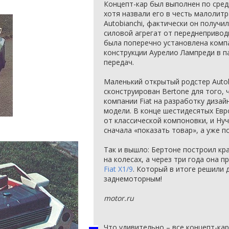
Концепт-кар был выполнен по сре
хотя назвали его в честь малолит
Autobianchi, фактически он получ
силовой агрегат от переднеприводн
была поперечно установлена комп
конструкции Аурелио Лампреди в п
передач.
Маленький открытый родстер Autob
сконструирован Bertone для того, 
компании Fiat на разработку диза
модели. В конце шестидесятых Евр
от классической компоновки, и Ну
сначала «показать товар», а уже п
Так и вышло: Бертоне построил кр
на колесах, а через три года она 
Fiat X1/9
. Который в итоге решили
заднемоторным!
motor.ru
Что удивительно – все концепт-ка