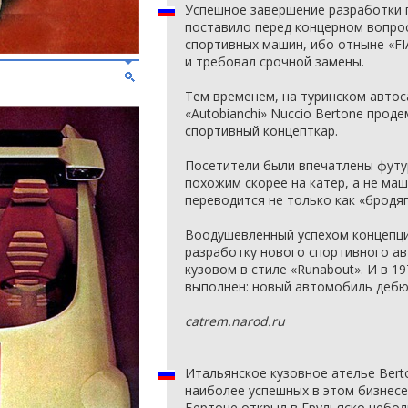
Успешное завершение разработки 
поставило перед концерном вопро
спортивных машин, ибо отныне «FI
и требовал срочной замены.
Тем временем, на туринском авто
«Autobianchi» Nuccio Bertone прод
спортивный концепткар.
Посетители были впечатлены футу
похожим скорее на катер, а не маши
переводится не только как «бродяг
Воодушевленный успехом концепции
разработку нового спортивного ав
кузовом в стиле «Runabout». И в 1
выполнен: новый автомобиль дебю
catrem.narod.ru
Итальянское кузовное ателье Bert
наиболее успешных в этом бизнесе
Бертоне открыл в Грульяско небол