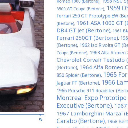
1958 NSU Sp
Romeo 1000 (Bertone)
,
1959 O
3500 GT Coupe (Bertone)
,
Ferrari 250 GT Prototype EW (Be
1961 ASA 1000 GT (
(Bertone)
,
DB4 GT Jet (Bertone)
,
1961 BM
Ferrari 250GT (Bertone)
196
,
(Bertone)
1962 Iso Rivolta GT (B
,
1963 Alfa Romeo 
Coupe (Bertone)
,
Chevrolet Corvair Testudo 
1964 Alfa Romeo C
(Bertone)
,
1965 For
850 Spider (Bertone)
,
1966 Lam
Jaguar FT (Bertone)
,
1966 Porsche 911 Roadster (Bert
Montreal Expo Prototipo 
Executive (Bertone)
1967 
,
1967 Lamborghini Marzal (
Carabo (Bertone)
1968 Ber
,