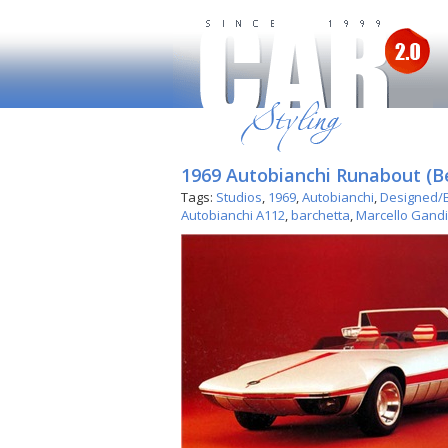
1969 Autobianchi Runabout (B
Tags:
Studios
,
1969
,
Autobianchi
,
Designed/B
Autobianchi A112
,
barchetta
,
Marcello Gandi