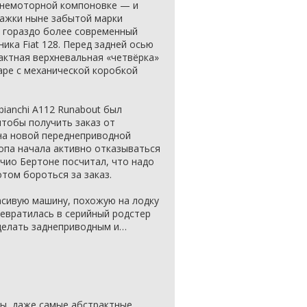
днемоторной компоновке — и
ражки ныне забытой марки
ил гораздо более современный
ика Fiat 128. Перед задней осью
актная верхневальная «четвёрка»
аре с механической коробкой
ianchi A112 Runabout был
чтобы получить заказ от
йна новой переднеприводной
опа начала активно отказываться
ччио Бертоне посчитал, что надо
отом бороться за заказ.
асивую машину, похожую на лодку
превратилась в серийный родстер
 делать заднеприводным и…
ры, даже самые абстрактные,