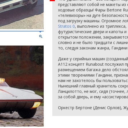
представляют собой не макеты из 
ходовые образцы! Фары Bertone R
«телевизоры» на дуге безопасност
под загрузку машины. Огромное ло
Stratos 0
, выполнено из триплекса, 
футуристические двери и капоты и
открытом положении, закрываются
словно и не было тридцати с лишни
то, следуя законам жанра, Гандини
Даже у серийных машин (созданный 
A112 концепт Runabout послужил пр
размещением багажа дело обстоял
этими творениями Гандини, признав
нам не захотелось бы пользоватьс
Нынешний главный хранитель сокр
Ланцилотто, не мог, сидя (точнее,
за собой дверь, и ему «ассистиров
Оркестр Бертоне (Денис Орлов), Ж