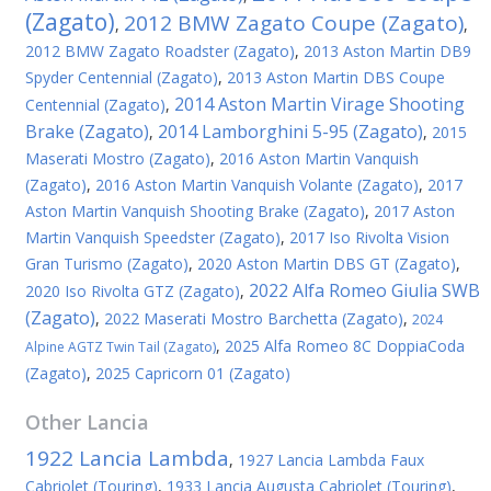
(Zagato)
2012 BMW Zagato Coupe (Zagato)
,
,
2012 BMW Zagato Roadster (Zagato)
,
2013 Aston Martin DB9
Spyder Centennial (Zagato)
,
2013 Aston Martin DBS Coupe
2014 Aston Martin Virage Shooting
Centennial (Zagato)
,
Brake (Zagato)
2014 Lamborghini 5-95 (Zagato)
,
,
2015
Maserati Mostro (Zagato)
,
2016 Aston Martin Vanquish
(Zagato)
,
2016 Aston Martin Vanquish Volante (Zagato)
,
2017
Aston Martin Vanquish Shooting Brake (Zagato)
,
2017 Aston
Martin Vanquish Speedster (Zagato)
,
2017 Iso Rivolta Vision
Gran Turismo (Zagato)
,
2020 Aston Martin DBS GT (Zagato)
,
2022 Alfa Romeo Giulia SWB
2020 Iso Rivolta GTZ (Zagato)
,
(Zagato)
,
2022 Maserati Mostro Barchetta (Zagato)
,
2024
,
2025 Alfa Romeo 8C DoppiaCoda
Alpine AGTZ Twin Tail (Zagato)
(Zagato)
,
2025 Capricorn 01 (Zagato)
Other
Lancia
1922 Lancia Lambda
,
1927 Lancia Lambda Faux
Cabriolet (Touring)
,
1933 Lancia Augusta Cabriolet (Touring)
,