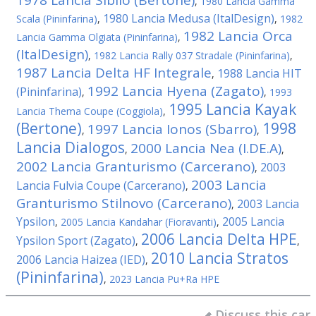
1978 Lancia Sibilo (Bertone)
,
1980 Lancia Gamma
1980 Lancia Medusa (ItalDesign)
Scala (Pininfarina)
,
,
1982
1982 Lancia Orca
Lancia Gamma Olgiata (Pininfarina)
,
(ItalDesign)
,
1982 Lancia Rally 037 Stradale (Pininfarina)
,
1987 Lancia Delta HF Integrale
1988 Lancia HIT
,
1992 Lancia Hyena (Zagato)
(Pininfarina)
,
,
1993
1995 Lancia Kayak
Lancia Thema Coupe (Coggiola)
,
(Bertone)
1998
1997 Lancia Ionos (Sbarro)
,
,
Lancia Dialogos
2000 Lancia Nea (I.DE.A)
,
,
2002 Lancia Granturismo (Carcerano)
2003
,
2003 Lancia
Lancia Fulvia Coupe (Carcerano)
,
Granturismo Stilnovo (Carcerano)
2003 Lancia
,
Ypsilon
2005 Lancia
,
2005 Lancia Kandahar (Fioravanti)
,
2006 Lancia Delta HPE
Ypsilon Sport (Zagato)
,
,
2010 Lancia Stratos
2006 Lancia Haizea (IED)
,
(Pininfarina)
,
2023 Lancia Pu+Ra HPE
Discuss this car