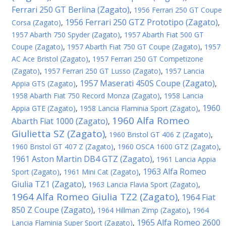
Ferrari 250 GT Berlina (Zagato)
,
1956 Ferrari 250 GT Coupe
1956 Ferrari 250 GTZ Prototipo (Zagato)
Corsa (Zagato)
,
,
1957 Abarth 750 Spyder (Zagato)
,
1957 Abarth Fiat 500 GT
Coupe (Zagato)
,
1957 Abarth Fiat 750 GT Coupe (Zagato)
,
1957
AC Ace Bristol (Zagato)
,
1957 Ferrari 250 GT Competizone
(Zagato)
,
1957 Ferrari 250 GT Lusso (Zagato)
,
1957 Lancia
1957 Maserati 450S Coupe (Zagato)
Appia GTS (Zagato)
,
,
1958 Abarth Fiat 750 Record Monza (Zagato)
,
1958 Lancia
1960
Appia GTE (Zagato)
,
1958 Lancia Flaminia Sport (Zagato)
,
1960 Alfa Romeo
Abarth Fiat 1000 (Zagato)
,
Giulietta SZ (Zagato)
,
1960 Bristol GT 406 Z (Zagato)
,
1960 Bristol GT 407 Z (Zagato)
,
1960 OSCA 1600 GTZ (Zagato)
,
1961 Aston Martin DB4 GTZ (Zagato)
,
1961 Lancia Appia
1963 Alfa Romeo
Sport (Zagato)
,
1961 Mini Cat (Zagato)
,
Giulia TZ1 (Zagato)
,
1963 Lancia Flavia Sport (Zagato)
,
1964 Alfa Romeo Giulia TZ2 (Zagato)
1964 Fiat
,
850 Z Coupe (Zagato)
,
1964 Hillman Zimp (Zagato)
,
1964
1965 Alfa Romeo 2600
Lancia Flaminia Super Sport (Zagato)
,