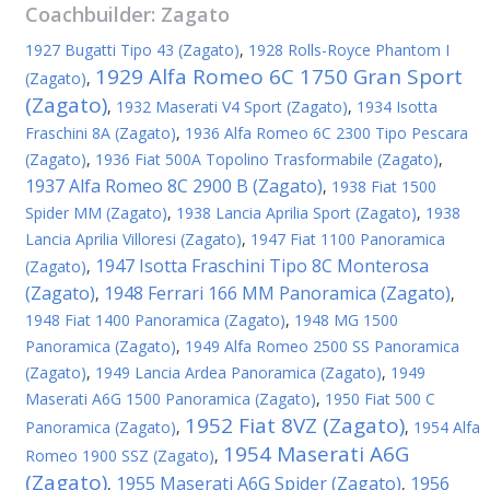
Coachbuilder:
Zagato
1927 Bugatti Tipo 43 (Zagato)
,
1928 Rolls-Royce Phantom I
1929 Alfa Romeo 6C 1750 Gran Sport
(Zagato)
,
(Zagato)
,
1932 Maserati V4 Sport (Zagato)
,
1934 Isotta
Fraschini 8A (Zagato)
,
1936 Alfa Romeo 6C 2300 Tipo Pescara
(Zagato)
,
1936 Fiat 500A Topolino Trasformabile (Zagato)
,
1937 Alfa Romeo 8C 2900 B (Zagato)
,
1938 Fiat 1500
Spider MM (Zagato)
,
1938 Lancia Aprilia Sport (Zagato)
,
1938
Lancia Aprilia Villoresi (Zagato)
,
1947 Fiat 1100 Panoramica
1947 Isotta Fraschini Tipo 8C Monterosa
(Zagato)
,
(Zagato)
1948 Ferrari 166 MM Panoramica (Zagato)
,
,
1948 Fiat 1400 Panoramica (Zagato)
,
1948 MG 1500
Panoramica (Zagato)
,
1949 Alfa Romeo 2500 SS Panoramica
(Zagato)
,
1949 Lancia Ardea Panoramica (Zagato)
,
1949
Maserati A6G 1500 Panoramica (Zagato)
,
1950 Fiat 500 C
1952 Fiat 8VZ (Zagato)
Panoramica (Zagato)
,
,
1954 Alfa
1954 Maserati A6G
Romeo 1900 SSZ (Zagato)
,
(Zagato)
1955 Maserati A6G Spider (Zagato)
1956
,
,