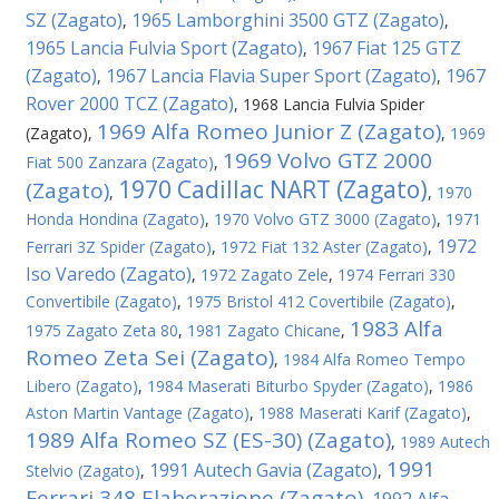
SZ (Zagato)
1965 Lamborghini 3500 GTZ (Zagato)
,
,
1965 Lancia Fulvia Sport (Zagato)
1967 Fiat 125 GTZ
,
(Zagato)
1967 Lancia Flavia Super Sport (Zagato)
1967
,
,
Rover 2000 TCZ (Zagato)
,
1968 Lancia Fulvia Spider
1969 Alfa Romeo Junior Z (Zagato)
(Zagato)
,
,
1969
1969 Volvo GTZ 2000
Fiat 500 Zanzara (Zagato)
,
1970 Cadillac NART (Zagato)
(Zagato)
,
,
1970
Honda Hondina (Zagato)
,
1970 Volvo GTZ 3000 (Zagato)
,
1971
1972
Ferrari 3Z Spider (Zagato)
,
1972 Fiat 132 Aster (Zagato)
,
Iso Varedo (Zagato)
,
1972 Zagato Zele
,
1974 Ferrari 330
Convertibile (Zagato)
,
1975 Bristol 412 Covertibile (Zagato)
,
1983 Alfa
1975 Zagato Zeta 80
,
1981 Zagato Chicane
,
Romeo Zeta Sei (Zagato)
,
1984 Alfa Romeo Tempo
Libero (Zagato)
,
1984 Maserati Biturbo Spyder (Zagato)
,
1986
Aston Martin Vantage (Zagato)
,
1988 Maserati Karif (Zagato)
,
1989 Alfa Romeo SZ (ES-30) (Zagato)
,
1989 Autech
1991
1991 Autech Gavia (Zagato)
Stelvio (Zagato)
,
,
Ferrari 348 Elaborazione (Zagato)