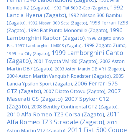
1992 Alfa
,
1992
Romeo RZ (Zagato)
,
1992 Fiat 500 Z-Eco (Zagato)
,
Lancia Hyena (Zagato)
1992 Nissan 300 Bambu
,
(Zagato)
1993 Ferrari FZ93
,
1992 Nissan 300 Seta (Zagato)
,
1996
(Zagato)
1994 Fiat Punto Monomille (Zagato)
,
,
Lamborghini Raptor (Zagato)
,
1996 Zagato Bravo
1998 Zagato Zuma
Bis
,
1997 Lamborghini LM003 (Zagato)
,
,
1999 Lamborghini Canto
1999 Iso City (Zagato)
,
(Zagato)
2001 Toyota VM180 (Zagato)
2002 Aston
,
,
Martin DB7 (Zagato)
,
2003 Aston Martin DB AR1 (Zagato)
,
2004 Aston Martin Vanquish Roadster (Zagato)
2005
,
2006 Ferrari 575
Lancia Ypsilon Sport (Zagato)
,
GTZ (Zagato)
2007
2007 Diatto Ottovu (Zagato)
,
,
Maserati GS (Zagato)
2007 Spyker C12
,
(Zagato)
2008 Bentley Continental GTZ (Zagato)
,
,
2011
2010 Alfa Romeo TZ3 Corsa (Zagato)
,
Alfa Romeo TZ3 Stradale (Zagato)
2011
,
2011 Fiat 500 Coupe
Aston Martin V12 (Zagato)
,