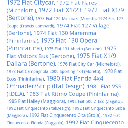
1972 Fiat Citycar
1972 Fiat Flares
,
1972 Fiat X1/23
1972 Fiat X1/9
(Michelotti)
,
,
(Bertone)
,
1973 Fiat 126 Minimaxi (Moretti)
,
1974 Fiat 127
1974 Fiat 127 Village
Coupe (Francis Lombardi)
,
(Bertone)
1974 Fiat 130 Maremma
,
1975 Fiat 130 Opera
(Pininfarina)
,
(Pininfarina)
1975
,
1975 Fiat 131 Abarth (Bertone)
,
1975 Fiat X1/9
Fiat Visitors Bus (Bertone)
,
Dallara (Bertone)
1976 Fiat City Car (Michelotti)
,
,
1978 Fiat
1978 Fiat Campagnola 2000 Sporting 4x4 (Moretti)
,
1980 Fiat Panda 4x4
Ecos (Pininfarina)
,
Offroader/Strip (ItalDesign)
1981 Fiat VSS
,
(I.DE.A)
1983 Fiat Ritmo Coupe (Pininfarina)
,
,
1985 Fiat Halley (Maggiora)
,
1992 Fiat 500 Z-Eco (Zagato)
,
1992 Fiat Cinquecento (ItalDesign)
,
1992 Fiat Cinquecento Birba
1992 Fiat Cinquecento Cita (Stola)
(Maggiora)
,
,
1992 Fiat
1992 Fiat Cinquecento
Cinquecento Fionda (Coggiola)
,