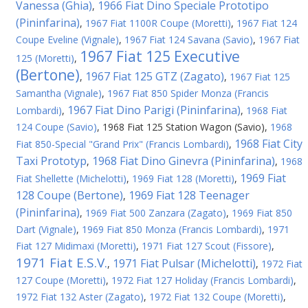
Vanessa (Ghia)
1966 Fiat Dino Speciale Prototipo
,
(Pininfarina)
,
1967 Fiat 1100R Coupe (Moretti)
,
1967 Fiat 124
Coupe Eveline (Vignale)
,
1967 Fiat 124 Savana (Savio)
,
1967 Fiat
1967 Fiat 125 Executive
125 (Moretti)
,
(Bertone)
1967 Fiat 125 GTZ (Zagato)
,
,
1967 Fiat 125
Samantha (Vignale)
,
1967 Fiat 850 Spider Monza (Francis
1967 Fiat Dino Parigi (Pininfarina)
Lombardi)
,
,
1968 Fiat
124 Coupe (Savio)
,
1968 Fiat 125 Station Wagon (Savio)
,
1968
1968 Fiat City
Fiat 850-Special "Grand Prix" (Francis Lombardi)
,
Taxi Prototyp
1968 Fiat Dino Ginevra (Pininfarina)
,
,
1968
1969 Fiat
Fiat Shellette (Michelotti)
,
1969 Fiat 128 (Moretti)
,
128 Coupe (Bertone)
1969 Fiat 128 Teenager
,
(Pininfarina)
,
1969 Fiat 500 Zanzara (Zagato)
,
1969 Fiat 850
Dart (Vignale)
,
1969 Fiat 850 Monza (Francis Lombardi)
,
1971
Fiat 127 Midimaxi (Moretti)
,
1971 Fiat 127 Scout (Fissore)
,
1971 Fiat E.S.V.
1971 Fiat Pulsar (Michelotti)
,
,
1972 Fiat
127 Coupe (Moretti)
,
1972 Fiat 127 Holiday (Francis Lombardi)
,
1972 Fiat 132 Aster (Zagato)
,
1972 Fiat 132 Coupe (Moretti)
,