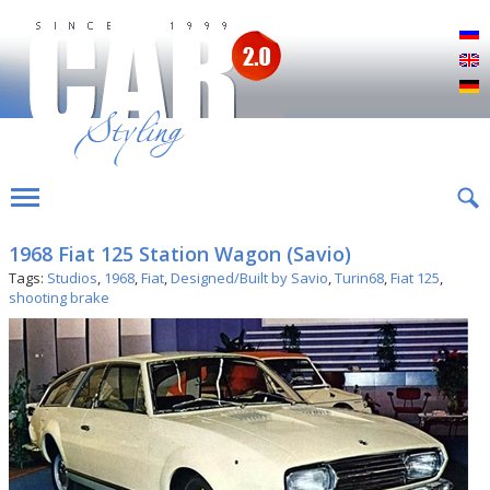
Р
E
D
1968 Fiat 125 Station Wagon (Savio)
Tags:
Studios
,
1968
,
Fiat
,
Designed/Built by Savio
,
Turin68
,
Fiat 125
,
shooting brake