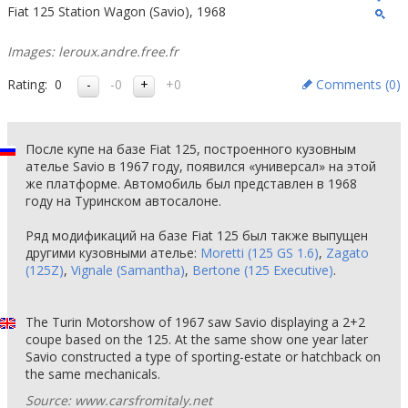
Fiat 125 Station Wagon (Savio), 1968
Images: leroux.andre.free.fr
Rating:
0
-0
+0
Comments (
0
)
После купе на базе Fiat 125, построенного кузовным
ателье Savio в 1967 году, появился «универсал» на этой
же платформе. Автомобиль был представлен в 1968
году на Туринском автосалоне.
Ряд модификаций на базе Fiat 125 был также выпущен
другими кузовными ателье:
Moretti (125 GS 1.6)
,
Zagato
(125Z)
,
Vignale (Samantha)
,
Bertone (125 Executive)
.
The Turin Motorshow of 1967 saw Savio displaying a 2+2
coupe based on the 125. At the same show one year later
Savio constructed a type of sporting-estate or hatchback on
the same mechanicals.
Source: www.carsfromitaly.net