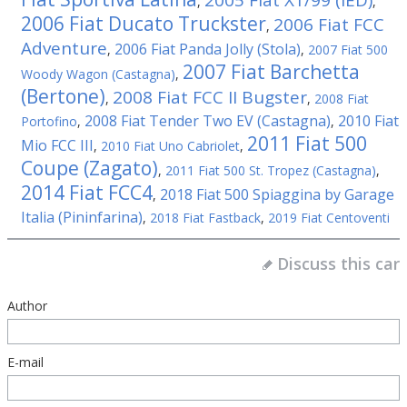
2005 Fiat X1/99 (IED)
,
,
2006 Fiat Ducato Truckster
2006 Fiat FCC
,
Adventure
2006 Fiat Panda Jolly (Stola)
,
,
2007 Fiat 500
2007 Fiat Barchetta
Woody Wagon (Castagna)
,
(Bertone)
2008 Fiat FCC II Bugster
,
,
2008 Fiat
2008 Fiat Tender Two EV (Castagna)
2010 Fiat
Portofino
,
,
2011 Fiat 500
Mio FCC III
,
2010 Fiat Uno Cabriolet
,
Coupe (Zagato)
,
2011 Fiat 500 St. Tropez (Castagna)
,
2014 Fiat FCC4
2018 Fiat 500 Spiaggina by Garage
,
Italia (Pininfarina)
,
2018 Fiat Fastback
,
2019 Fiat Centoventi
Discuss this car
Author
E-mail