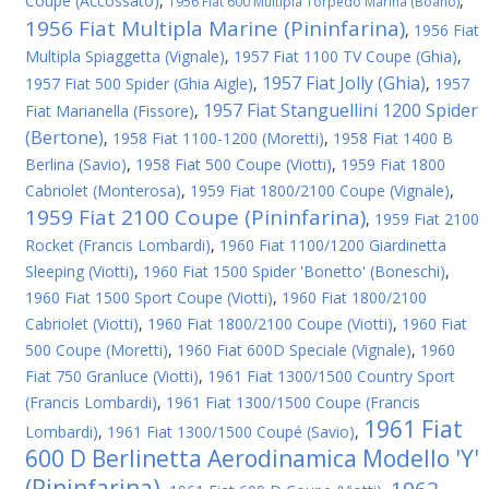
Coupe (Accossato)
,
,
1956 Fiat 600 Multipla Torpedo Marina (Boano)
1956 Fiat Multipla Marine (Pininfarina)
,
1956 Fiat
Multipla Spiaggetta (Vignale)
,
1957 Fiat 1100 TV Coupe (Ghia)
,
1957 Fiat Jolly (Ghia)
1957 Fiat 500 Spider (Ghia Aigle)
,
,
1957
1957 Fiat Stanguellini 1200 Spider
Fiat Marianella (Fissore)
,
(Bertone)
,
1958 Fiat 1100-1200 (Moretti)
,
1958 Fiat 1400 B
Berlina (Savio)
,
1958 Fiat 500 Coupe (Viotti)
,
1959 Fiat 1800
Cabriolet (Monterosa)
,
1959 Fiat 1800/2100 Coupe (Vignale)
,
1959 Fiat 2100 Coupe (Pininfarina)
,
1959 Fiat 2100
Rocket (Francis Lombardi)
,
1960 Fiat 1100/1200 Giardinetta
Sleeping (Viotti)
,
1960 Fiat 1500 Spider 'Bonetto' (Boneschi)
,
1960 Fiat 1500 Sport Coupe (Viotti)
,
1960 Fiat 1800/2100
Cabriolet (Viotti)
,
1960 Fiat 1800/2100 Coupe (Viotti)
,
1960 Fiat
500 Coupe (Moretti)
,
1960 Fiat 600D Speciale (Vignale)
,
1960
Fiat 750 Granluce (Viotti)
,
1961 Fiat 1300/1500 Country Sport
(Francis Lombardi)
,
1961 Fiat 1300/1500 Coupe (Francis
1961 Fiat
Lombardi)
,
1961 Fiat 1300/1500 Coupé (Savio)
,
600 D Berlinetta Aerodinamica Modello 'Y'
(Pininfarina)