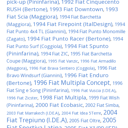
pick-up (Pininfarina)
1992 Fiat Cinquecento
,
RUSH (Bertone)
1993 Fiat Downtown
1993
,
,
Fiat Scia (Maggiora)
1994 Fiat Barchetta
,
1994 Fiat Firepoint (ItalDesign)
(Maggiora)
1994
,
,
Fiat Punto 4x4 TL (Giannini)
1994 Fiat Punto Monomille
,
1994 Fiat Punto Racer (Bertone)
(Zagato)
1994
,
,
1994 Fiat Spunto
Fiat Punto Surf (Coggiola)
,
(Pininfarina)
1994 Fiat ZIC
1995 Fiat Barchetta
,
,
Coupe (Maggiora)
,
1995 Fiat Vanzic
,
1996 Fiat Armadillo
1996 Fiat
(Maggiora)
,
1996 Fiat Brava Sentiero (Coggiola)
,
1996 Fiat Enduro
Bravo Windsurf (Giannini)
,
1996 Fiat Multipla Concept
(Bertone)
1996
,
,
Fiat Sing e Song (Pininfarina)
,
1996 Fiat Vuscia (I.DE.A)
,
1998 Fiat Multipla
1999 Fiat Wish
1996 Fiat Zicster
,
,
2000 Fiat Ecobasic
(Pininfarina)
2002 Fiat Simba
,
,
,
2004
2003 Fiat Marrakech (I.DE.A)
,
2004 Fiat Idea 5Terre
,
Fiat Trepiuno (I.DE.A)
2005
2005 Fiat Oltre
,
,
Fiat Sportiva Latina