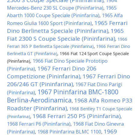
2300 S Coupe Speciale (Pininfarina)
1964
,
Mercedes-Benz 230 SL Coupe (Pininfarina)
1965
,
Abarth 1000 Coupe Speciale (Pininfarina)
1965 Alfa
,
1965 Ferrari
Romeo Giulia 1600 Sport (Pininfarina)
,
Dino Berlinetta Speciale (Pininfarina)
1965
,
Fiat 2300 S Coupe Speciale (Pininfarina)
,
1966
Ferrari 365 P Berlinetta Speciale (Pininfarina)
,
1966 Ferrari Dino
Berlinetta GT (Pininfarina)
,
1966 Fiat 124 Sport Coupe Speciale
1966 Fiat Dino Speciale Prototipo
(Pininfarina)
,
1967 Ferrari Dino 206
(Pininfarina)
,
Competizione (Pininfarina)
1967 Ferrari Dino
,
206/246 GT (Pininfarina)
1967 Fiat Dino Parigi
,
1967 Pininfarina BMC-1800
(Pininfarina)
,
Berlina-Aerodinamica
1968 Alfa Romeo P33
,
Roadster (Pininfarina)
,
1968 Bentley T1 Coupe Speciale
1968 Ferrari 250 P5 (Pininfarina)
(Pininfarina)
,
,
1968 Ferrari P6 (Pininfarina)
1968 Fiat Dino Ginevra
,
1969
(Pininfarina)
1968 Pininfarina BLMC 1100
,
,