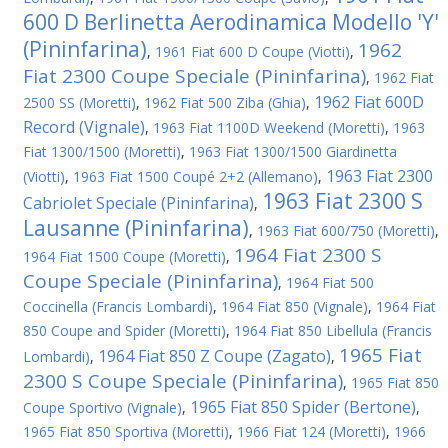
600 D Berlinetta Aerodinamica Modello 'Y'
(Pininfarina)
1962
,
1961 Fiat 600 D Coupe (Viotti)
,
Fiat 2300 Coupe Speciale (Pininfarina)
,
1962 Fiat
1962 Fiat 600D
2500 SS (Moretti)
,
1962 Fiat 500 Ziba (Ghia)
,
Record (Vignale)
,
1963 Fiat 1100D Weekend (Moretti)
,
1963
Fiat 1300/1500 (Moretti)
,
1963 Fiat 1300/1500 Giardinetta
1963 Fiat 2300
(Viotti)
,
1963 Fiat 1500 Coupé 2+2 (Allemano)
,
1963 Fiat 2300 S
Cabriolet Speciale (Pininfarina)
,
Lausanne (Pininfarina)
,
1963 Fiat 600/750 (Moretti)
,
1964 Fiat 2300 S
1964 Fiat 1500 Coupe (Moretti)
,
Coupe Speciale (Pininfarina)
,
1964 Fiat 500
Coccinella (Francis Lombardi)
,
1964 Fiat 850 (Vignale)
,
1964 Fiat
850 Coupe and Spider (Moretti)
,
1964 Fiat 850 Libellula (Francis
1965 Fiat
1964 Fiat 850 Z Coupe (Zagato)
Lombardi)
,
,
2300 S Coupe Speciale (Pininfarina)
,
1965 Fiat 850
1965 Fiat 850 Spider (Bertone)
Coupe Sportivo (Vignale)
,
,
1965 Fiat 850 Sportiva (Moretti)
,
1966 Fiat 124 (Moretti)
,
1966