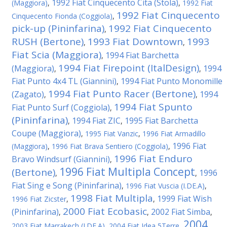
1992 Fiat Cinquecento Cita (Stola)
(Maggiora)
,
,
1992 Fiat
1992 Fiat Cinquecento
Cinquecento Fionda (Coggiola)
,
pick-up (Pininfarina)
1992 Fiat Cinquecento
,
RUSH (Bertone)
1993 Fiat Downtown
1993
,
,
Fiat Scia (Maggiora)
1994 Fiat Barchetta
,
1994 Fiat Firepoint (ItalDesign)
(Maggiora)
1994
,
,
Fiat Punto 4x4 TL (Giannini)
1994 Fiat Punto Monomille
,
1994 Fiat Punto Racer (Bertone)
(Zagato)
1994
,
,
1994 Fiat Spunto
Fiat Punto Surf (Coggiola)
,
(Pininfarina)
1994 Fiat ZIC
1995 Fiat Barchetta
,
,
Coupe (Maggiora)
,
1995 Fiat Vanzic
,
1996 Fiat Armadillo
1996 Fiat
(Maggiora)
,
1996 Fiat Brava Sentiero (Coggiola)
,
1996 Fiat Enduro
Bravo Windsurf (Giannini)
,
1996 Fiat Multipla Concept
(Bertone)
1996
,
,
Fiat Sing e Song (Pininfarina)
,
1996 Fiat Vuscia (I.DE.A)
,
1998 Fiat Multipla
1999 Fiat Wish
1996 Fiat Zicster
,
,
2000 Fiat Ecobasic
(Pininfarina)
2002 Fiat Simba
,
,
,
2004
2003 Fiat Marrakech (I.DE.A)
,
2004 Fiat Idea 5Terre
,