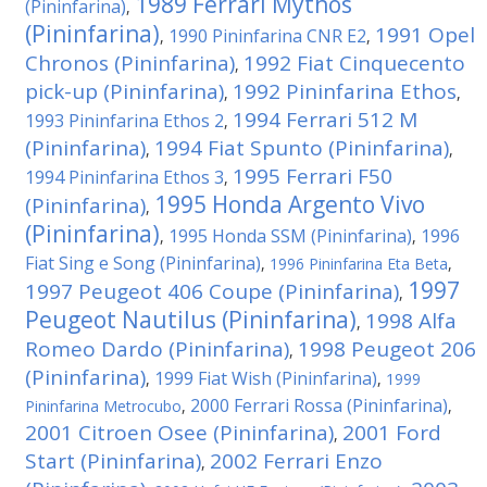
1989 Ferrari Mythos
(Pininfarina)
,
(Pininfarina)
1991 Opel
1990 Pininfarina CNR E2
,
,
Chronos (Pininfarina)
1992 Fiat Cinquecento
,
pick-up (Pininfarina)
1992 Pininfarina Ethos
,
,
1994 Ferrari 512 M
1993 Pininfarina Ethos 2
,
(Pininfarina)
1994 Fiat Spunto (Pininfarina)
,
,
1995 Ferrari F50
1994 Pininfarina Ethos 3
,
1995 Honda Argento Vivo
(Pininfarina)
,
(Pininfarina)
1995 Honda SSM (Pininfarina)
1996
,
,
Fiat Sing e Song (Pininfarina)
,
1996 Pininfarina Eta Beta
,
1997
1997 Peugeot 406 Coupe (Pininfarina)
,
Peugeot Nautilus (Pininfarina)
1998 Alfa
,
Romeo Dardo (Pininfarina)
1998 Peugeot 206
,
(Pininfarina)
1999 Fiat Wish (Pininfarina)
,
,
1999
2000 Ferrari Rossa (Pininfarina)
Pininfarina Metrocubo
,
,
2001 Citroen Osee (Pininfarina)
2001 Ford
,
Start (Pininfarina)
2002 Ferrari Enzo
,