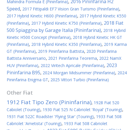
2016 Pininfarina H2
Mahindra Formula E (Pininfarina)
,
Speed
,
2017 Fittipaldi EF7 Vision Gran Turismo (Pininfarina)
,
2017 Hybrid Kinetic H600 (Pininfarina)
,
2017 Hybrid Kinetic K550
2018 Fiat
(Pininfarina)
,
2017 Hybrid Kinetic K750 (Pininfarina)
,
500 Spiaggina by Garage Italia (Pininfarina)
,
2018 Hybrid
Kinetic H500 Concept (Pininfarina)
,
2018 Hybrid Kinetic HK GT
(Pininfarina)
,
2018 Hybrid Kinetic K350 (Pininfarina)
,
2019 Karma
GT (Pininfarina)
,
2019 Pininfarina Battista
,
2020 Pininfarina
Battista Anniversario
,
2021 Pininfarina Teorema
,
2022 NamX
2023
HUV (Pininfarina)
,
2022 Viritech Apricale (Pininfarina)
,
Pininfarina B95
,
2024 Morgan Midsummer (Pininfarina)
,
2024
Pininfarina Enigma GT
,
2025 Vittori Turbio (Pininfarina)
Other
Fiat
1912 Fiat Tipo Zero (Pininfarina)
,
1928 Fiat 520
Cabiolet (Touring)
,
1930 Fiat 525 N Cabriolet 'Royal' (Touring)
,
1931 Fiat 522C Roadster 'Flying Star' (Touring)
,
1933 Fiat 508
Cabriolet 'Ametista' (Touring)
,
1933 Fiat 508 Cabriolet