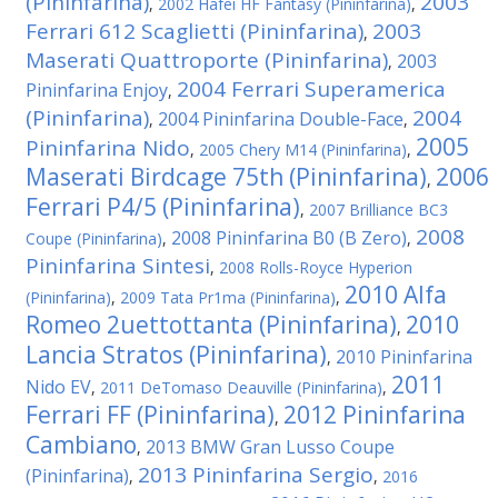
(Pininfarina)
2003
,
2002 Hafei HF Fantasy (Pininfarina)
,
Ferrari 612 Scaglietti (Pininfarina)
2003
,
Maserati Quattroporte (Pininfarina)
2003
,
2004 Ferrari Superamerica
Pininfarina Enjoy
,
(Pininfarina)
2004
2004 Pininfarina Double-Face
,
,
2005
Pininfarina Nido
,
2005 Chery M14 (Pininfarina)
,
Maserati Birdcage 75th (Pininfarina)
2006
,
Ferrari P4/5 (Pininfarina)
,
2007 Brilliance BC3
2008
2008 Pininfarina B0 (B Zero)
Coupe (Pininfarina)
,
,
Pininfarina Sintesi
,
2008 Rolls-Royce Hyperion
2010 Alfa
(Pininfarina)
,
2009 Tata Pr1ma (Pininfarina)
,
Romeo 2uettottanta (Pininfarina)
2010
,
Lancia Stratos (Pininfarina)
2010 Pininfarina
,
2011
Nido EV
,
2011 DeTomaso Deauville (Pininfarina)
,
Ferrari FF (Pininfarina)
2012 Pininfarina
,
Cambiano
2013 BMW Gran Lusso Coupe
,
2013 Pininfarina Sergio
(Pininfarina)
,
,
2016