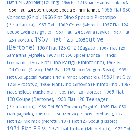
Fiat 124 Cabriolet (Touring)
,
,
1966 Fiat 124 Smart (Francis Lombardi)
1966 Fiat 850
1966 Fiat 124 Sport Coupe Speciale (Pininfarina)
,
Vanessa (Ghia)
1966 Fiat Dino Speciale Prototipo
,
(Pininfarina)
,
1967 Fiat 1100R Coupe (Moretti)
,
1967 Fiat 124
Coupe Eveline (Vignale)
,
1967 Fiat 124 Savana (Savio)
,
1967 Fiat
1967 Fiat 125 Executive
125 (Moretti)
,
(Bertone)
1967 Fiat 125 GTZ (Zagato)
,
,
1967 Fiat 125
Samantha (Vignale)
,
1967 Fiat 850 Spider Monza (Francis
1967 Fiat Dino Parigi (Pininfarina)
Lombardi)
,
,
1968 Fiat
124 Coupe (Savio)
,
1968 Fiat 125 Station Wagon (Savio)
,
1968
1968 Fiat City
Fiat 850-Special "Grand Prix" (Francis Lombardi)
,
Taxi Prototyp
1968 Fiat Dino Ginevra (Pininfarina)
,
,
1968
1969 Fiat
Fiat Shellette (Michelotti)
,
1969 Fiat 128 (Moretti)
,
128 Coupe (Bertone)
1969 Fiat 128 Teenager
,
(Pininfarina)
,
1969 Fiat 500 Zanzara (Zagato)
,
1969 Fiat 850
Dart (Vignale)
,
1969 Fiat 850 Monza (Francis Lombardi)
,
1971
Fiat 127 Midimaxi (Moretti)
,
1971 Fiat 127 Scout (Fissore)
,
1971 Fiat E.S.V.
1971 Fiat Pulsar (Michelotti)
,
,
1972 Fiat