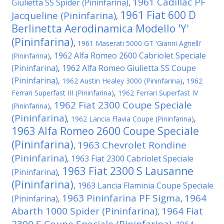
1961 Cadillac PF
Giulietta SS Spider (Pininfarina)
,
1961 Fiat 600 D
Jacqueline (Pininfarina)
,
Berlinetta Aerodinamica Modello 'Y'
(Pininfarina)
,
1961 Maserati 5000 GT 'Gianni Agnelli'
1962 Alfa Romeo 2600 Cabriolet Speciale
(Pininfarina)
,
(Pininfarina)
1962 Alfa Romeo Giulietta SS Coupe
,
(Pininfarina)
,
1962 Austin Healey 3000 (Pininfarina)
,
1962
Ferrari Superfast III (Pininfarina)
,
1962 Ferrari Superfast IV
1962 Fiat 2300 Coupe Speciale
(Pininfarina)
,
(Pininfarina)
,
1962 Lancia Flavia Coupe (Pininfarina)
,
1963 Alfa Romeo 2600 Coupe Speciale
(Pininfarina)
1963 Chevrolet Rondine
,
(Pininfarina)
1963 Fiat 2300 Cabriolet Speciale
,
1963 Fiat 2300 S Lausanne
(Pininfarina)
,
(Pininfarina)
1963 Lancia Flaminia Coupe Speciale
,
1963 Pininfarina PF Sigma
1964
(Pininfarina)
,
,
Abarth 1000 Spider (Pininfarina)
1964 Fiat
,