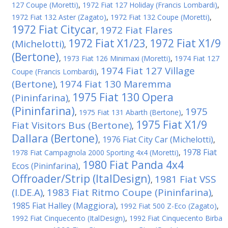
127 Coupe (Moretti)
,
1972 Fiat 127 Holiday (Francis Lombardi)
,
1972 Fiat 132 Aster (Zagato)
,
1972 Fiat 132 Coupe (Moretti)
,
1972 Fiat Citycar
1972 Fiat Flares
,
1972 Fiat X1/23
1972 Fiat X1/9
(Michelotti)
,
,
(Bertone)
,
1973 Fiat 126 Minimaxi (Moretti)
,
1974 Fiat 127
1974 Fiat 127 Village
Coupe (Francis Lombardi)
,
(Bertone)
1974 Fiat 130 Maremma
,
1975 Fiat 130 Opera
(Pininfarina)
,
(Pininfarina)
1975
,
1975 Fiat 131 Abarth (Bertone)
,
1975 Fiat X1/9
Fiat Visitors Bus (Bertone)
,
Dallara (Bertone)
1976 Fiat City Car (Michelotti)
,
,
1978 Fiat
1978 Fiat Campagnola 2000 Sporting 4x4 (Moretti)
,
1980 Fiat Panda 4x4
Ecos (Pininfarina)
,
Offroader/Strip (ItalDesign)
1981 Fiat VSS
,
(I.DE.A)
1983 Fiat Ritmo Coupe (Pininfarina)
,
,
1985 Fiat Halley (Maggiora)
,
1992 Fiat 500 Z-Eco (Zagato)
,
1992 Fiat Cinquecento (ItalDesign)
,
1992 Fiat Cinquecento Birba