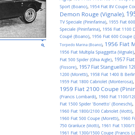
Sport (Boano)
,
1954 Fiat 8V Coupe Cor
19
Demon Rouge (Vignale)
,
TV Speciale (Pininfarina)
,
1955 Fiat 600
Speciale (Pininfarina)
,
1956 Fiat 1100 D
Coupé (Boano)
,
1956 Fiat 600 Coupe 
1956 Fiat M
,
Torpedo Marina (Boano)
1956 Fiat Multipla Spiaggetta (Vignale)
1957 Fiat 
Fiat 500 Spider (Ghia Aigle)
,
1957 Fiat Stanguellini 1
(Fissore)
,
1200 (Moretti)
,
1958 Fiat 1400 B Berlin
1959 Fiat 1800 Cabriolet (Monterosa)
1959 Fiat 2100 Coupe (Pinin
(Francis Lombardi)
,
1960 Fiat 1100/1200
Fiat 1500 Spider 'Bonetto' (Boneschi)
,
1960 Fiat 1800/2100 Cabriolet (Viotti)
,
1960 Fiat 500 Coupe (Moretti)
,
1960 Fi
750 Granluce (Viotti)
,
1961 Fiat 1300/1
1961 Fiat 1300/1500 Coupe (Francis L