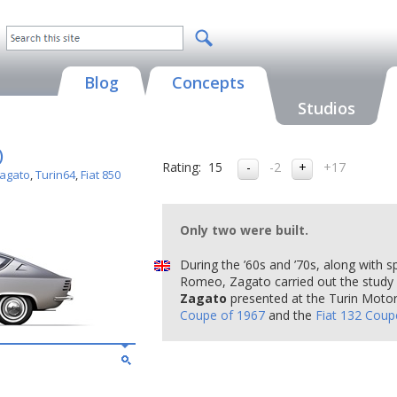
Blog
Concepts
Studios
)
Rating:
15
-2
+17
Zagato
,
Turin64
,
Fiat 850
Only two were built.
During the ’60s and ’70s, along with s
Romeo, Zagato carried out the study 
Zagato
presented at the Turin Moto
Coupe of 1967
and the
Fiat 132 Coup