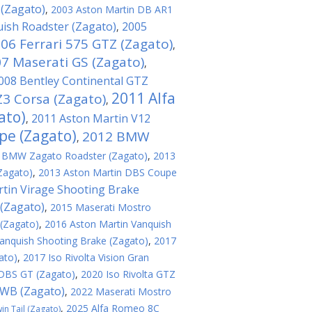
 (Zagato)
,
2003 Aston Martin DB AR1
ish Roadster (Zagato)
2005
,
06 Ferrari 575 GTZ (Zagato)
,
7 Maserati GS (Zagato)
,
008 Bentley Continental GTZ
2011 Alfa
3 Corsa (Zagato)
,
ato)
2011 Aston Martin V12
,
pe (Zagato)
2012 BMW
,
 BMW Zagato Roadster (Zagato)
,
2013
Zagato)
,
2013 Aston Martin DBS Coupe
tin Virage Shooting Brake
(Zagato)
,
2015 Maserati Mostro
 (Zagato)
,
2016 Aston Martin Vanquish
anquish Shooting Brake (Zagato)
,
2017
ato)
,
2017 Iso Rivolta Vision Gran
 DBS GT (Zagato)
,
2020 Iso Rivolta GTZ
SWB (Zagato)
,
2022 Maserati Mostro
,
2025 Alfa Romeo 8C
n Tail (Zagato)