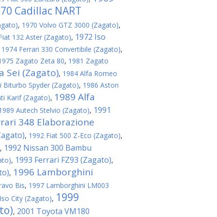
70 Cadillac NART
agato)
,
1970 Volvo GTZ 3000 (Zagato)
,
1972 Iso
Fiat 132 Aster (Zagato)
,
,
1974 Ferrari 330 Convertibile (Zagato)
,
1975 Zagato Zeta 80
,
1981 Zagato
 Sei (Zagato)
,
1984 Alfa Romeo
 Biturbo Spyder (Zagato)
,
1986 Aston
1989 Alfa
i Karif (Zagato)
,
1991
1989 Autech Stelvio (Zagato)
,
rari 348 Elaborazione
Zagato)
,
1992 Fiat 500 Z-Eco (Zagato)
,
1992 Nissan 300 Bambu
,
1993 Ferrari FZ93 (Zagato)
ato)
,
,
1996 Lamborghini
to)
,
ravo Bis
,
1997 Lamborghini LM003
1999
Iso City (Zagato)
,
to)
2001 Toyota VM180
,