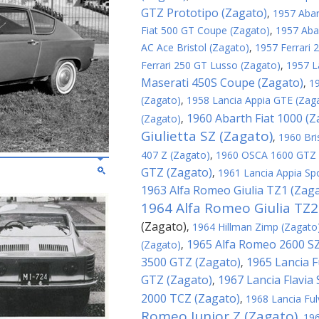
GTZ Prototipo (Zagato)
,
1957 Abar
Fiat 500 GT Coupe (Zagato)
,
1957 Aba
AC Ace Bristol (Zagato)
,
1957 Ferrari
Ferrari 250 GT Lusso (Zagato)
,
1957 L
Maserati 450S Coupe (Zagato)
,
1
(Zagato)
,
1958 Lancia Appia GTE (Zag
1960 Abarth Fiat 1000 (Z
(Zagato)
,
Giulietta SZ (Zagato)
,
1960 Bri
407 Z (Zagato)
,
1960 OSCA 1600 GTZ 
GTZ (Zagato)
,
1961 Lancia Appia Sp
1963 Alfa Romeo Giulia TZ1 (Zag
1964 Alfa Romeo Giulia TZ2
(Zagato)
,
1964 Hillman Zimp (Zagato
1965 Alfa Romeo 2600 SZ
(Zagato)
,
3500 GTZ (Zagato)
1965 Lancia F
,
GTZ (Zagato)
1967 Lancia Flavia
,
2000 TCZ (Zagato)
,
1968 Lancia Ful
Romeo Junior Z (Zagato)
,
196