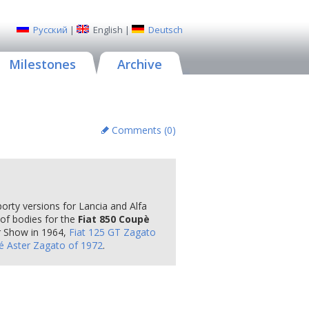
Русский
|
English
|
Deutsch
Milestones
Archive
Comments (
0
)
porty versions for Lancia and Alfa
of bodies for the
Fiat 850 Coupè
r Show in 1964,
Fiat 125 GT Zagato
é Aster Zagato of 1972
.