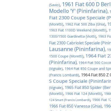
1961 Fiat 600 D Ber
(Savio)
,
Modello 'Y' (Pininfarina)
,
Fiat 2300 Coupe Speciale (P
1
(Moretti)
,
1962 Fiat 500 Ziba (Ghia)
,
1963 Fiat 1100D Weekend (Moretti)
,
1
1300/1500 Giardinetta (Viotti)
,
1963 Fi
Fiat 2300 Cabriolet Speciale (Pini
Lausanne (Pininfarina)
,
19
1964 Fiat 
1500 Coupe (Moretti)
,
(Pininfarina)
,
1964 Fiat 500 Cocci
(Vignale)
,
1964 Fiat 850 Coupe and Spid
1964 Fiat 850 Z
(Francis Lombardi)
,
S Coupe Speciale (Pininfari
1965 Fiat 850 Spider (Be
(Vignale)
,
(Moretti)
,
1966 Fiat 124 (Moretti)
,
1966
,
1966 Fiat 1
124 Smart (Francis Lombardi)
1966 Fiat 850 Vanessa (Ghia)
196
,