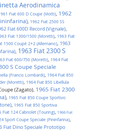
linetta Aerodinamica
1962
1961 Fiat 600 D Coupe (Viotti)
,
ininfarina)
,
1962 Fiat 2500 SS
962 Fiat 600D Record (Vignale)
,
963 Fiat 1300/1500 (Moretti)
,
1963 Fiat
1963
at 1500 Coupé 2+2 (Allemano)
,
1963 Fiat 2300 S
nfarina)
,
63 Fiat 600/750 (Moretti)
,
1964 Fiat
2300 S Coupe Speciale
nella (Francis Lombardi)
,
1964 Fiat 850
er (Moretti)
,
1964 Fiat 850 Libellula
1965 Fiat 2300
 Coupe (Zagato)
,
na)
,
1965 Fiat 850 Coupe Sportivo
rtone)
,
1965 Fiat 850 Sportiva
 Fiat 124 Cabriolet (Touring)
,
1966 Fiat
24 Sport Coupe Speciale (Pininfarina)
,
6 Fiat Dino Speciale Prototipo