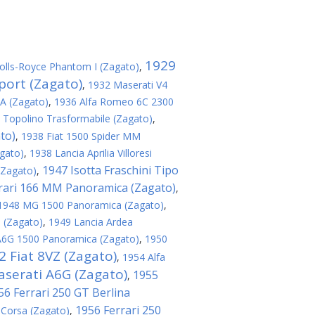
1929
olls-Royce Phantom I (Zagato)
,
port (Zagato)
,
1932 Maserati V4
8A (Zagato)
,
1936 Alfa Romeo 6C 2300
 Topolino Trasformabile (Zagato)
,
to)
,
1938 Fiat 1500 Spider MM
agato)
,
1938 Lancia Aprilia Villoresi
1947 Isotta Fraschini Tipo
(Zagato)
,
rari 166 MM Panoramica (Zagato)
,
1948 MG 1500 Panoramica (Zagato)
,
 (Zagato)
,
1949 Lancia Ardea
A6G 1500 Panoramica (Zagato)
,
1950
2 Fiat 8VZ (Zagato)
,
1954 Alfa
serati A6G (Zagato)
1955
,
56 Ferrari 250 GT Berlina
1956 Ferrari 250
 Corsa (Zagato)
,