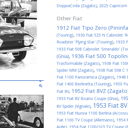
DoppiaCoda (Zagato)
,
2025 Capricorn
Other
Fiat
1912 Fiat Tipo Zero (Pininfa
(Touring)
,
1930 Fiat 525 N Cabriolet 'R
Roadster 'Flying Star' (Touring)
,
1933 F
1933 Fiat 508 Cabriolet 'Smeraldo' (To
1936 Fiat 500 Topoli
(Ghia)
,
Trasformabile (Zagato)
,
1938 Fiat 1500
Spider MM (Zagato)
,
1938 Fiat 508 C 1
Fiat 1100 Panoramica (Zagato)
,
1948 
Fiat 1400 Berlinetta (Touring)
,
1950 Fi
1952 Fiat 8VZ (Zagato
Fiat 8V
,
195
1953 Fiat 8V Boano Coupe (Ghia)
,
1953 Fiat 8
8V Spider (Vignale)
,
1953 Fiat Nuova 1100 Berlina (Accoss
Fiat 1100 TV Coupe (Allemano)
,
1954 
Aigle)
,
1954 Fiat 1100/103 TV Coupe (P