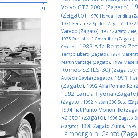
19
Volvo GTZ 2000 (Zagato)
,
(Zagato)
,
1970 Honda Hondina (Z
1971 Ferrari 3Z Spider (Zagato)
,
1972 
Varedo (Zagato)
,
1972 Zagato Zele
1975 Bristol 412 Covertibile (Zagato)
,
1983 Alfa Romeo Zeta
Chicane
,
Tempo Libero (Zagato)
,
1984 Maserati
Martin Vantage (Zagato)
,
1988 Maserat
Romeo SZ (ES-30) (Zagato)
,
1991 Fer
Autech Gavia (Zagato)
,
(Zagato)
1992 Alfa Romeo RZ (
,
1992 Lancia Hyena (Zagato)
(Zagato)
,
1992 Nissan 300 Seta (Zag
1994 Fiat Punto Monomille (Zaga
Raptor (Zagato)
,
1996 Zagato B
1998 Zagato Zuma
(Zagato)
,
,
1999 
Lamborghini Canto (Zaga