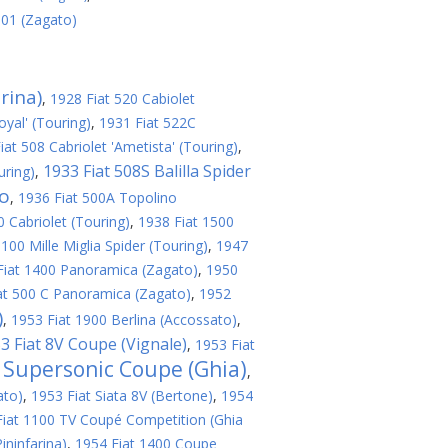
 01 (Zagato)
rina)
,
1928 Fiat 520 Cabiolet
oyal' (Touring)
,
1931 Fiat 522C
iat 508 Cabriolet 'Ametista' (Touring)
,
1933 Fiat 508S Balilla Spider
uring)
,
no
,
1936 Fiat 500A Topolino
 Cabriolet (Touring)
,
1938 Fiat 1500
100 Mille Miglia Spider (Touring)
,
1947
Fiat 1400 Panoramica (Zagato)
,
1950
at 500 C Panoramica (Zagato)
,
1952
)
,
1953 Fiat 1900 Berlina (Accossato)
,
3 Fiat 8V Coupe (Vignale)
,
1953 Fiat
V Supersonic Coupe (Ghia)
,
ato)
,
1953 Fiat Siata 8V (Bertone)
,
1954
Fiat 1100 TV Coupé Competition (Ghia
ininfarina)
,
1954 Fiat 1400 Coupe