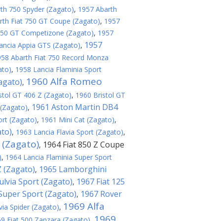
th 750 Spyder (Zagato)
,
1957 Abarth
rth Fiat 750 GT Coupe (Zagato)
,
1957
 250 GT Competizone (Zagato)
,
1957
1957
ancia Appia GTS (Zagato)
,
958 Abarth Fiat 750 Record Monza
ato)
,
1958 Lancia Flaminia Sport
1960 Alfa Romeo
agato)
,
stol GT 406 Z (Zagato)
,
1960 Bristol GT
1961 Aston Martin DB4
(Zagato)
,
ort (Zagato)
,
1961 Mini Cat (Zagato)
,
ato)
,
1963 Lancia Flavia Sport (Zagato)
,
 (Zagato)
1964 Fiat 850 Z Coupe
,
)
,
1964 Lancia Flaminia Super Sport
 (Zagato)
1965 Lamborghini
,
ulvia Sport (Zagato)
1967 Fiat 125
,
 Super Sport (Zagato)
1967 Rover
,
1969 Alfa
via Spider (Zagato)
,
1969
9 Fiat 500 Zanzara (Zagato)
,