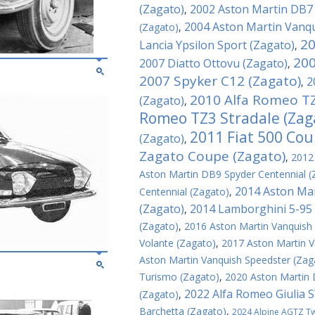
(Zagato)
2002 Aston Martin DB7
,
2004 Aston Martin Vanqu
(Zagato)
,
20
Lancia Ypsilon Sport (Zagato)
,
200
2007 Diatto Ottovu (Zagato)
,
2007 Spyker C12 (Zagato)
2
,
2010 Alfa Romeo TZ
(Zagato)
,
Romeo TZ3 Stradale (Zag
2011 Fiat 500 Cou
(Zagato)
,
Zagato Coupe (Zagato)
,
2012
Aston Martin DB9 Spyder Centennial (
2014 Aston Mar
Centennial (Zagato)
,
(Zagato)
2014 Lamborghini 5-95 
,
(Zagato)
,
2016 Aston Martin Vanquish
Volante (Zagato)
,
2017 Aston Martin V
Aston Martin Vanquish Speedster (Zag
Turismo (Zagato)
,
2020 Aston Martin
2022 Alfa Romeo Giulia 
(Zagato)
,
Barchetta (Zagato)
,
2024 Alpine AGTZ Twi