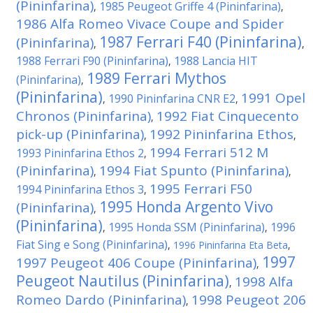
(Pininfarina)
1985 Peugeot Griffe 4 (Pininfarina)
,
,
1986 Alfa Romeo Vivace Coupe and Spider
1987 Ferrari F40 (Pininfarina)
(Pininfarina)
,
,
1988 Ferrari F90 (Pininfarina)
1988 Lancia HIT
,
1989 Ferrari Mythos
(Pininfarina)
,
(Pininfarina)
1991 Opel
1990 Pininfarina CNR E2
,
,
Chronos (Pininfarina)
1992 Fiat Cinquecento
,
pick-up (Pininfarina)
1992 Pininfarina Ethos
,
,
1994 Ferrari 512 M
1993 Pininfarina Ethos 2
,
(Pininfarina)
1994 Fiat Spunto (Pininfarina)
,
,
1995 Ferrari F50
1994 Pininfarina Ethos 3
,
1995 Honda Argento Vivo
(Pininfarina)
,
(Pininfarina)
1995 Honda SSM (Pininfarina)
1996
,
,
Fiat Sing e Song (Pininfarina)
,
1996 Pininfarina Eta Beta
,
1997
1997 Peugeot 406 Coupe (Pininfarina)
,
Peugeot Nautilus (Pininfarina)
1998 Alfa
,
Romeo Dardo (Pininfarina)
1998 Peugeot 206
,