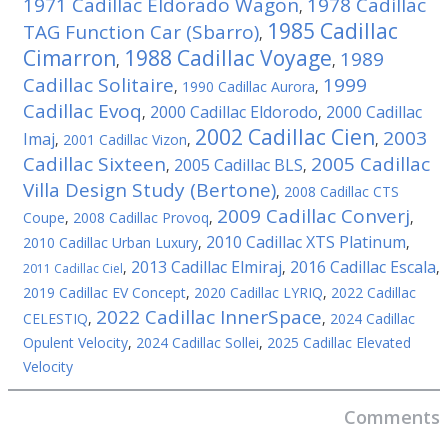
1971 Cadillac Eldorado Wagon
1978 Cadillac
,
1985 Cadillac
TAG Function Car (Sbarro)
,
Cimarron
1988 Cadillac Voyage
1989
,
,
Cadillac Solitaire
1999
,
1990 Cadillac Aurora
,
Cadillac Evoq
2000 Cadillac Eldorodo
2000 Cadillac
,
,
2002 Cadillac Cien
2003
Imaj
,
2001 Cadillac Vizon
,
,
Cadillac Sixteen
2005 Cadillac
2005 Cadillac BLS
,
,
Villa Design Study (Bertone)
,
2008 Cadillac CTS
2009 Cadillac Converj
Coupe
,
2008 Cadillac Provoq
,
,
2010 Cadillac XTS Platinum
2010 Cadillac Urban Luxury
,
,
2013 Cadillac Elmiraj
2016 Cadillac Escala
,
,
,
2011 Cadillac Ciel
2019 Cadillac EV Concept
,
2020 Cadillac LYRIQ
,
2022 Cadillac
2022 Cadillac InnerSpace
CELESTIQ
,
,
2024 Cadillac
Opulent Velocity
,
2024 Cadillac Sollei
,
2025 Cadillac Elevated
Velocity
Comments