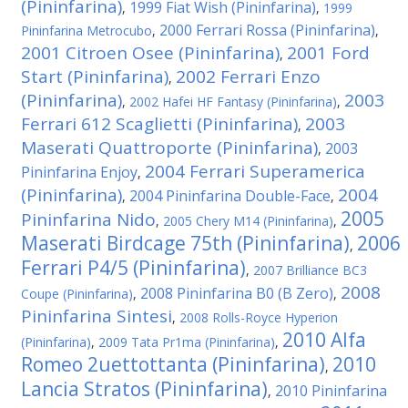
(Pininfarina)
1999 Fiat Wish (Pininfarina)
,
,
1999
2000 Ferrari Rossa (Pininfarina)
Pininfarina Metrocubo
,
,
2001 Citroen Osee (Pininfarina)
2001 Ford
,
Start (Pininfarina)
2002 Ferrari Enzo
,
(Pininfarina)
2003
,
2002 Hafei HF Fantasy (Pininfarina)
,
Ferrari 612 Scaglietti (Pininfarina)
2003
,
Maserati Quattroporte (Pininfarina)
2003
,
2004 Ferrari Superamerica
Pininfarina Enjoy
,
(Pininfarina)
2004
2004 Pininfarina Double-Face
,
,
2005
Pininfarina Nido
,
2005 Chery M14 (Pininfarina)
,
Maserati Birdcage 75th (Pininfarina)
2006
,
Ferrari P4/5 (Pininfarina)
,
2007 Brilliance BC3
2008
2008 Pininfarina B0 (B Zero)
Coupe (Pininfarina)
,
,
Pininfarina Sintesi
,
2008 Rolls-Royce Hyperion
2010 Alfa
(Pininfarina)
,
2009 Tata Pr1ma (Pininfarina)
,
Romeo 2uettottanta (Pininfarina)
2010
,
Lancia Stratos (Pininfarina)
2010 Pininfarina
,