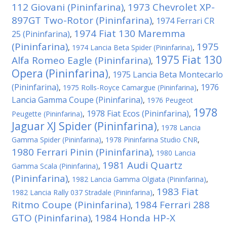
112 Giovani (Pininfarina)
1973 Chevrolet XP-
,
897GT Two-Rotor (Pininfarina)
1974 Ferrari CR
,
1974 Fiat 130 Maremma
25 (Pininfarina)
,
(Pininfarina)
1975
,
1974 Lancia Beta Spider (Pininfarina)
,
1975 Fiat 130
Alfa Romeo Eagle (Pininfarina)
,
Opera (Pininfarina)
1975 Lancia Beta Montecarlo
,
(Pininfarina)
1976
,
1975 Rolls-Royce Camargue (Pininfarina)
,
Lancia Gamma Coupe (Pininfarina)
,
1976 Peugeot
1978
1978 Fiat Ecos (Pininfarina)
Peugette (Pininfarina)
,
,
Jaguar XJ Spider (Pininfarina)
,
1978 Lancia
Gamma Spider (Pininfarina)
,
1978 Pininfarina Studio CNR
,
1980 Ferrari Pinin (Pininfarina)
,
1980 Lancia
1981 Audi Quartz
Gamma Scala (Pininfarina)
,
(Pininfarina)
,
1982 Lancia Gamma Olgiata (Pininfarina)
,
1983 Fiat
1982 Lancia Rally 037 Stradale (Pininfarina)
,
Ritmo Coupe (Pininfarina)
1984 Ferrari 288
,
GTO (Pininfarina)
1984 Honda HP-X
,