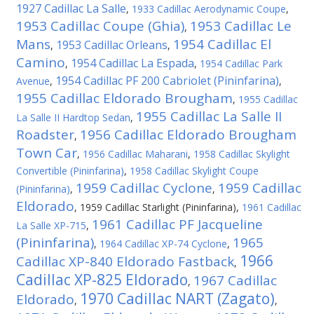
1927 Cadillac La Salle
,
1933 Cadillac Aerodynamic Coupe
,
1953 Cadillac Coupe (Ghia)
1953 Cadillac Le
,
Mans
1954 Cadillac El
1953 Cadillac Orleans
,
,
Camino
1954 Cadillac La Espada
,
,
1954 Cadillac Park
1954 Cadillac PF 200 Cabriolet (Pininfarina)
Avenue
,
,
1955 Cadillac Eldorado Brougham
,
1955 Cadillac
1955 Cadillac La Salle II
La Salle II Hardtop Sedan
,
Roadster
1956 Cadillac Eldorado Brougham
,
Town Car
,
1956 Cadillac Maharani
,
1958 Cadillac Skylight
Convertible (Pininfarina)
,
1958 Cadillac Skylight Coupe
1959 Cadillac Cyclone
1959 Cadillac
(Pininfarina)
,
,
Eldorado
,
1959 Cadillac Starlight (Pininfarina)
,
1961 Cadillac
1961 Cadillac PF Jacqueline
La Salle XP-715
,
(Pininfarina)
1965
,
1964 Cadillac XP-74 Cyclone
,
1966
Cadillac ХР-840 Eldorado Fastback
,
Cadillac XP-825 Eldorado
1967 Cadillac
,
1970 Cadillac NART (Zagato)
Eldorado
,
,