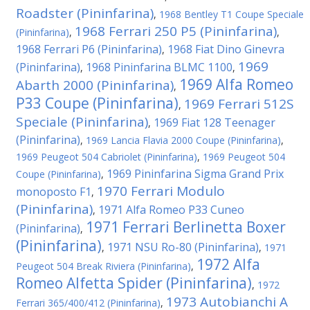
Roadster (Pininfarina)
,
1968 Bentley T1 Coupe Speciale
1968 Ferrari 250 P5 (Pininfarina)
(Pininfarina)
,
,
1968 Ferrari P6 (Pininfarina)
1968 Fiat Dino Ginevra
,
1969
(Pininfarina)
1968 Pininfarina BLMC 1100
,
,
1969 Alfa Romeo
Abarth 2000 (Pininfarina)
,
P33 Coupe (Pininfarina)
1969 Ferrari 512S
,
Speciale (Pininfarina)
1969 Fiat 128 Teenager
,
(Pininfarina)
,
1969 Lancia Flavia 2000 Coupe (Pininfarina)
,
1969 Peugeot 504 Cabriolet (Pininfarina)
,
1969 Peugeot 504
1969 Pininfarina Sigma Grand Prix
Coupe (Pininfarina)
,
1970 Ferrari Modulo
monoposto F1
,
(Pininfarina)
1971 Alfa Romeo P33 Cuneo
,
1971 Ferrari Berlinetta Boxer
(Pininfarina)
,
(Pininfarina)
1971 NSU Ro-80 (Pininfarina)
,
,
1971
1972 Alfa
Peugeot 504 Break Riviera (Pininfarina)
,
Romeo Alfetta Spider (Pininfarina)
,
1972
1973 Autobianchi A
Ferrari 365/400/412 (Pininfarina)
,