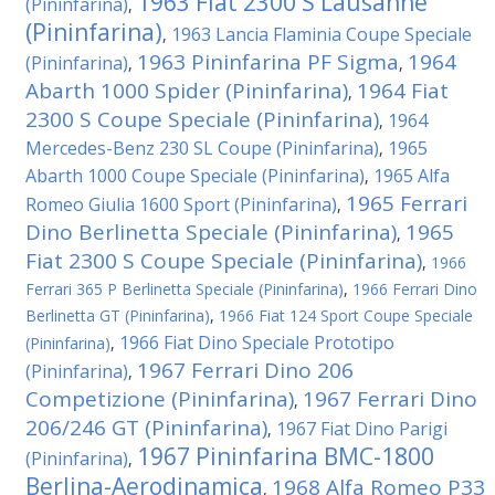
1963 Fiat 2300 S Lausanne
(Pininfarina)
,
(Pininfarina)
1963 Lancia Flaminia Coupe Speciale
,
1963 Pininfarina PF Sigma
1964
(Pininfarina)
,
,
Abarth 1000 Spider (Pininfarina)
1964 Fiat
,
2300 S Coupe Speciale (Pininfarina)
1964
,
Mercedes-Benz 230 SL Coupe (Pininfarina)
1965
,
Abarth 1000 Coupe Speciale (Pininfarina)
1965 Alfa
,
1965 Ferrari
Romeo Giulia 1600 Sport (Pininfarina)
,
Dino Berlinetta Speciale (Pininfarina)
1965
,
Fiat 2300 S Coupe Speciale (Pininfarina)
,
1966
Ferrari 365 P Berlinetta Speciale (Pininfarina)
,
1966 Ferrari Dino
Berlinetta GT (Pininfarina)
,
1966 Fiat 124 Sport Coupe Speciale
1966 Fiat Dino Speciale Prototipo
(Pininfarina)
,
1967 Ferrari Dino 206
(Pininfarina)
,
Competizione (Pininfarina)
1967 Ferrari Dino
,
206/246 GT (Pininfarina)
1967 Fiat Dino Parigi
,
1967 Pininfarina BMC-1800
(Pininfarina)
,
Berlina-Aerodinamica
1968 Alfa Romeo P33
,