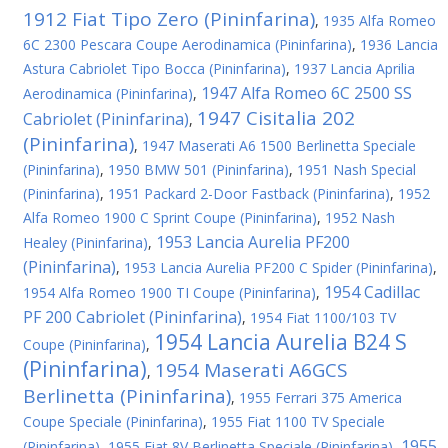
1912 Fiat Tipo Zero (Pininfarina)
,
1935 Alfa Romeo
6C 2300 Pescara Coupe Aerodinamica (Pininfarina)
,
1936 Lancia
Astura Cabriolet Tipo Bocca (Pininfarina)
,
1937 Lancia Aprilia
1947 Alfa Romeo 6C 2500 SS
Aerodinamica (Pininfarina)
,
1947 Cisitalia 202
Cabriolet (Pininfarina)
,
(Pininfarina)
,
1947 Maserati A6 1500 Berlinetta Speciale
(Pininfarina)
,
1950 BMW 501 (Pininfarina)
,
1951 Nash Special
(Pininfarina)
,
1951 Packard 2-Door Fastback (Pininfarina)
,
1952
Alfa Romeo 1900 C Sprint Coupe (Pininfarina)
,
1952 Nash
1953 Lancia Aurelia PF200
Healey (Pininfarina)
,
(Pininfarina)
,
1953 Lancia Aurelia PF200 C Spider (Pininfarina)
,
1954 Cadillac
1954 Alfa Romeo 1900 TI Coupe (Pininfarina)
,
PF 200 Cabriolet (Pininfarina)
,
1954 Fiat 1100/103 TV
1954 Lancia Aurelia B24 S
Coupe (Pininfarina)
,
(Pininfarina)
1954 Maserati A6GCS
,
Berlinetta (Pininfarina)
,
1955 Ferrari 375 America
Coupe Speciale (Pininfarina)
,
1955 Fiat 1100 TV Speciale
1955
(Pininfarina)
,
1955 Fiat 8V Berlinetta Speciale (Pininfarina)
,