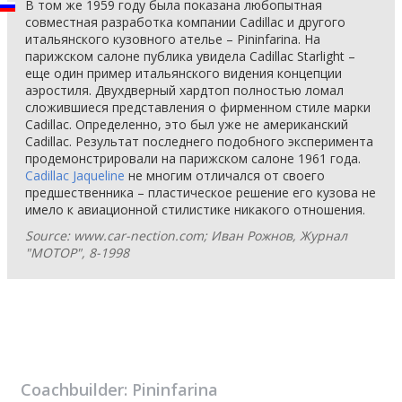
В том же 1959 году была показана любопытная
совместная разработка компании Cadillac и другого
итальянского кузовного ателье – Pininfarina. На
парижском салоне публика увидела Cadillac Starlight –
еще один пример итальянского видения концепции
аэростиля. Двухдверный хардтоп полностью ломал
сложившиеся представления о фирменном стиле марки
Cadillac. Определенно, это был уже не американский
Cadillac. Результат последнего подобного эксперимента
продемонстрировали на парижском салоне 1961 года.
Cadillac Jaqueline
не многим отличался от своего
предшественника – пластическое решение его кузова не
имело к авиационной стилистике никакого отношения.
Source: www.car-nection.com; Иван Рожнов, Журнал
"МОТОР", 8-1998
Coachbuilder:
Pininfarina