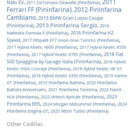
2011
Nido EV
,
2011 DeTomaso Deauville (Pininfarina)
,
Ferrari FF (Pininfarina)
2012 Pininfarina
,
Cambiano
2013 BMW Gran Lusso Coupe
,
2013 Pininfarina Sergio
(Pininfarina)
,
,
2016
2016 Pininfarina H2
Mahindra Formula E (Pininfarina)
,
Speed
,
2017 Fittipaldi EF7 Vision Gran Turismo (Pininfarina)
,
2017 Hybrid Kinetic H600 (Pininfarina)
,
2017 Hybrid Kinetic K550
2018 Fiat
(Pininfarina)
,
2017 Hybrid Kinetic K750 (Pininfarina)
,
500 Spiaggina by Garage Italia (Pininfarina)
,
2018 Hybrid
Kinetic H500 Concept (Pininfarina)
,
2018 Hybrid Kinetic HK GT
(Pininfarina)
,
2018 Hybrid Kinetic K350 (Pininfarina)
,
2019 Karma
GT (Pininfarina)
,
2019 Pininfarina Battista
,
2020 Pininfarina
Battista Anniversario
,
2021 Pininfarina Teorema
,
2022 NamX
2023
HUV (Pininfarina)
,
2022 Viritech Apricale (Pininfarina)
,
Pininfarina B95
,
2024 Morgan Midsummer (Pininfarina)
,
2024
Pininfarina Enigma GT
,
2025 Vittori Turbio (Pininfarina)
Other
Cadillac