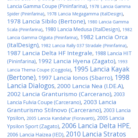
Lancia Gamma Coupe (Pininfarina)
,
1978 Lancia Gamma
Spider (Pininfarina)
,
1978 Lancia Megagamma (ItalDesign)
,
1978 Lancia Sibilo (Bertone)
,
1980 Lancia Gamma
1980 Lancia Medusa (ItalDesign)
Scala (Pininfarina)
,
,
1982
1982 Lancia Orca
Lancia Gamma Olgiata (Pininfarina)
,
(ItalDesign)
,
1982 Lancia Rally 037 Stradale (Pininfarina)
,
1987 Lancia Delta HF Integrale
1988 Lancia HIT
,
1992 Lancia Hyena (Zagato)
(Pininfarina)
,
,
1993
1995 Lancia Kayak
Lancia Thema Coupe (Coggiola)
,
(Bertone)
1998
1997 Lancia Ionos (Sbarro)
,
,
Lancia Dialogos
2000 Lancia Nea (I.DE.A)
,
,
2002 Lancia Granturismo (Carcerano)
2003
,
2003 Lancia
Lancia Fulvia Coupe (Carcerano)
,
Granturismo Stilnovo (Carcerano)
2003 Lancia
,
Ypsilon
2005 Lancia
,
2005 Lancia Kandahar (Fioravanti)
,
2006 Lancia Delta HPE
Ypsilon Sport (Zagato)
,
,
2010 Lancia Stratos
2006 Lancia Haizea (IED)
,