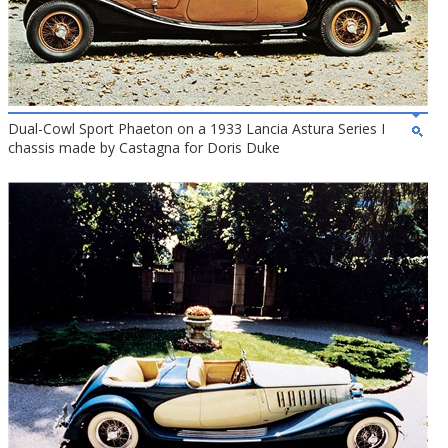
Dual-Cowl Sport Phaeton on a 1933 Lancia Astura Series I
chassis made by Castagna for Doris Duke