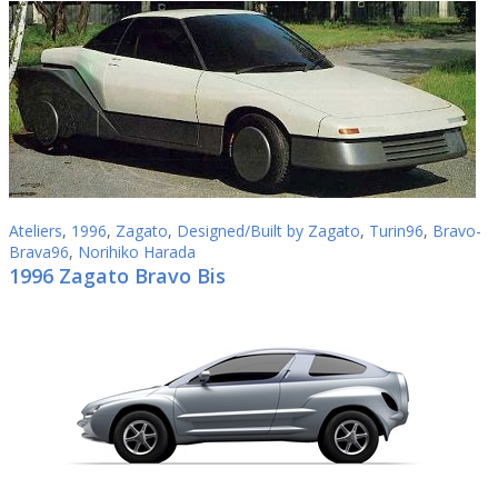
Ateliers
,
1996
,
Zagato
,
Designed/Built by Zagato
,
Turin96
,
Bravo-
Brava96
,
Norihiko Harada
1996 Zagato Bravo Bis