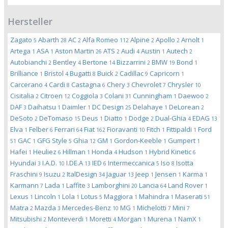
Hersteller
Zagato
Abarth
AC
Alfa Romeo
Alpine
Apollo
Arnolt
5
28
2
112
2
2
1
Artega
ASA
Aston Martin
ATS
Audi
Austin
Autech
1
1
26
2
4
1
2
Autobianchi
Bentley
Bertone
Bizzarrini
BMW
Bond
2
4
14
2
19
1
Brilliance
Bristol
Bugatti
Buick
Cadillac
Capricorn
1
4
8
2
9
1
Carcerano
Cardi
Castagna
Chery
Chevrolet
Chrysler
4
8
6
3
7
10
Cisitalia
Citroen
Coggiola
Colani
Cunningham
Daewoo
2
12
3
31
1
2
DAF
Daihatsu
Daimler
DC Design
Delahaye
DeLorean
3
1
1
25
1
2
DeSoto
DeTomaso
Deus
Diatto
Dodge
Dual-Ghia
EDAG
2
15
1
1
2
4
13
Elva
Felber
Ferrari
Fiat
Fioravanti
Fitch
Fittipaldi
Ford
1
6
64
162
10
1
1
GAC
GFG Style
Ghia
GM
Gordon-Keeble
Gumpert
51
1
5
12
1
1
1
Hafei
Heuliez
Hillman
Honda
Hudson
Hybrid Kinetic
1
6
1
4
1
6
Hyundai
I.A.D.
I.DE.A
IED
Intermeccanica
Iso
Isotta
3
10
13
6
5
8
Fraschini
Isuzu
ItalDesign
Jaguar
Jeep
Jensen
Karma
9
2
34
13
1
1
1
Karmann
Lada
Laffite
Lamborghini
Lancia
Land Rover
7
1
3
20
64
1
Lexus
Lincoln
Lola
Lotus
Maggiora
Mahindra
Maserati
1
1
1
5
1
1
51
Matra
Mazda
Mercedes-Benz
MG
Michelotti
Mini
2
3
10
1
7
7
Mitsubishi
Monteverdi
Moretti
Morgan
Murena
NamX
2
1
4
1
1
1