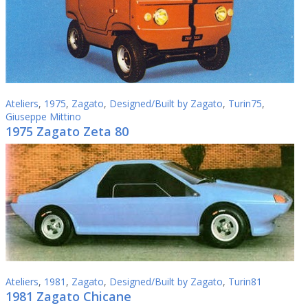
Ateliers
,
1975
,
Zagato
,
Designed/Built by Zagato
,
Turin75
,
Giuseppe Mittino
1975 Zagato Zeta 80
Ateliers
,
1981
,
Zagato
,
Designed/Built by Zagato
,
Turin81
1981 Zagato Chicane