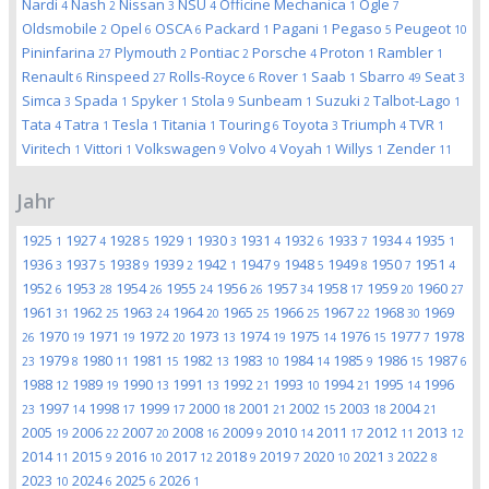
Nardi
Nash
Nissan
NSU
Officine Mechanica
Ogle
4
2
3
4
1
7
Oldsmobile
Opel
OSCA
Packard
Pagani
Pegaso
Peugeot
2
6
6
1
1
5
10
Pininfarina
Plymouth
Pontiac
Porsche
Proton
Rambler
27
2
2
4
1
1
Renault
Rinspeed
Rolls-Royce
Rover
Saab
Sbarro
Seat
6
27
6
1
1
49
3
Simca
Spada
Spyker
Stola
Sunbeam
Suzuki
Talbot-Lago
3
1
1
9
1
2
1
Tata
Tatra
Tesla
Titania
Touring
Toyota
Triumph
TVR
4
1
1
1
6
3
4
1
Viritech
Vittori
Volkswagen
Volvo
Voyah
Willys
Zender
1
1
9
4
1
1
11
Jahr
1925
1927
1928
1929
1930
1931
1932
1933
1934
1935
1
4
5
1
3
4
6
7
4
1
1936
1937
1938
1939
1942
1947
1948
1949
1950
1951
3
5
9
2
1
9
5
8
7
4
1952
1953
1954
1955
1956
1957
1958
1959
1960
6
28
26
24
26
34
17
20
27
1961
1962
1963
1964
1965
1966
1967
1968
1969
31
25
24
20
25
25
22
30
1970
1971
1972
1973
1974
1975
1976
1977
1978
26
19
19
20
13
19
14
15
7
1979
1980
1981
1982
1983
1984
1985
1986
1987
23
8
11
15
13
10
14
9
15
6
1988
1989
1990
1991
1992
1993
1994
1995
1996
12
19
13
13
21
10
21
14
1997
1998
1999
2000
2001
2002
2003
2004
23
14
17
17
18
21
15
18
21
2005
2006
2007
2008
2009
2010
2011
2012
2013
19
22
20
16
9
14
17
11
12
2014
2015
2016
2017
2018
2019
2020
2021
2022
11
9
10
12
9
7
10
3
8
2023
2024
2025
2026
10
6
6
1