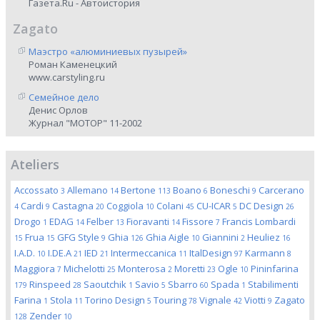
Газета.Ru - Автоистория
Zagato
Маэстро «алюминиевых пузырей»
Роман Каменецкий
www.carstyling.ru
Семейное дело
Денис Орлов
Журнал "МОТОР" 11-2002
Ateliers
Accossato
Allemano
Bertone
Boano
Boneschi
Carcerano
3
14
113
6
9
Cardi
Castagna
Coggiola
Colani
CU-ICAR
DC Design
4
9
20
10
45
5
26
Drogo
EDAG
Felber
Fioravanti
Fissore
Francis Lombardi
1
14
13
14
7
Frua
GFG Style
Ghia
Ghia Aigle
Giannini
Heuliez
15
15
9
126
10
2
16
I.A.D.
I.DE.A
IED
Intermeccanica
ItalDesign
Karmann
10
21
21
11
97
8
Maggiora
Michelotti
Monterosa
Moretti
Ogle
Pininfarina
7
25
2
23
10
Rinspeed
Saoutchik
Savio
Sbarro
Spada
Stabilimenti
179
28
1
5
60
1
Farina
Stola
Torino Design
Touring
Vignale
Viotti
Zagato
1
11
5
78
42
9
Zender
128
10