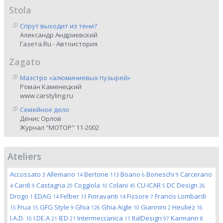
Stola
Спрут выходит из тени?
Александр Андриевский
Газета.Ru - Автоистория
Zagato
Маэстро «алюминиевых пузырей»
Роман Каменецкий
www.carstyling.ru
Семейное дело
Денис Орлов
Журнал "МОТОР" 11-2002
Ateliers
Accossato
Allemano
Bertone
Boano
Boneschi
Carcerano
3
14
113
6
9
Cardi
Castagna
Coggiola
Colani
CU-ICAR
DC Design
4
9
20
10
45
5
26
Drogo
EDAG
Felber
Fioravanti
Fissore
Francis Lombardi
1
14
13
14
7
Frua
GFG Style
Ghia
Ghia Aigle
Giannini
Heuliez
15
15
9
126
10
2
16
I.A.D.
I.DE.A
IED
Intermeccanica
ItalDesign
Karmann
10
21
21
11
97
8