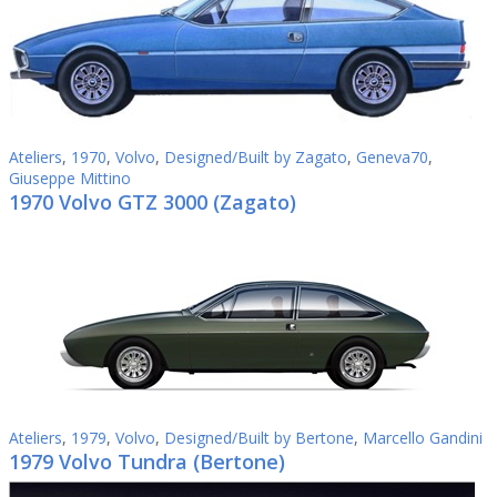
Ateliers
,
1970
,
Volvo
,
Designed/Built by Zagato
,
Geneva70
,
Giuseppe Mittino
1970 Volvo GTZ 3000 (Zagato)
Ateliers
,
1979
,
Volvo
,
Designed/Built by Bertone
,
Marcello Gandini
1979 Volvo Tundra (Bertone)