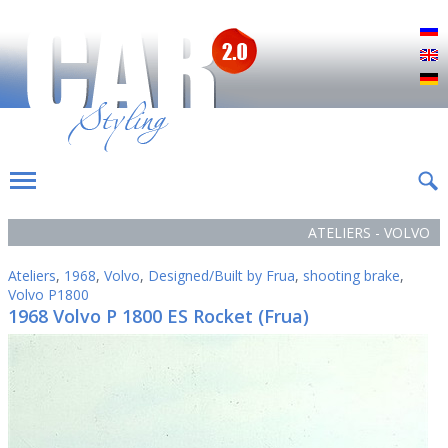
Р
E
D
ATELIERS - VOLVO
Ateliers
,
1968
,
Volvo
,
Designed/Built by Frua
,
shooting brake
,
Volvo P1800
1968 Volvo P 1800 ES Rocket (Frua)