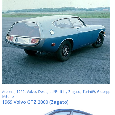
Ateliers
,
1969
,
Volvo
,
Designed/Built by Zagato
,
Turin69
,
Giuseppe
Mittino
1969 Volvo GTZ 2000 (Zagato)