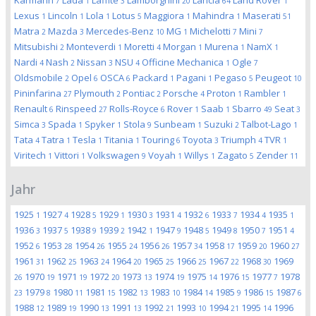
Karmann
Lada
Laffite
Lamborghini
Lancia
Land Rover
7
1
3
20
64
1
Lexus
Lincoln
Lola
Lotus
Maggiora
Mahindra
Maserati
1
1
1
5
1
1
51
Matra
Mazda
Mercedes-Benz
MG
Michelotti
Mini
2
3
10
1
7
7
Mitsubishi
Monteverdi
Moretti
Morgan
Murena
NamX
2
1
4
1
1
1
Nardi
Nash
Nissan
NSU
Officine Mechanica
Ogle
4
2
3
4
1
7
Oldsmobile
Opel
OSCA
Packard
Pagani
Pegaso
Peugeot
2
6
6
1
1
5
10
Pininfarina
Plymouth
Pontiac
Porsche
Proton
Rambler
27
2
2
4
1
1
Renault
Rinspeed
Rolls-Royce
Rover
Saab
Sbarro
Seat
6
27
6
1
1
49
3
Simca
Spada
Spyker
Stola
Sunbeam
Suzuki
Talbot-Lago
3
1
1
9
1
2
1
Tata
Tatra
Tesla
Titania
Touring
Toyota
Triumph
TVR
4
1
1
1
6
3
4
1
Viritech
Vittori
Volkswagen
Voyah
Willys
Zagato
Zender
1
1
9
1
1
5
11
Jahr
1925
1927
1928
1929
1930
1931
1932
1933
1934
1935
1
4
5
1
3
4
6
7
4
1
1936
1937
1938
1939
1942
1947
1948
1949
1950
1951
3
5
9
2
1
9
5
8
7
4
1952
1953
1954
1955
1956
1957
1958
1959
1960
6
28
26
24
26
34
17
20
27
1961
1962
1963
1964
1965
1966
1967
1968
1969
31
25
24
20
25
25
22
30
1970
1971
1972
1973
1974
1975
1976
1977
1978
26
19
19
20
13
19
14
15
7
1979
1980
1981
1982
1983
1984
1985
1986
1987
23
8
11
15
13
10
14
9
15
6
1988
1989
1990
1991
1992
1993
1994
1995
1996
12
19
13
13
21
10
21
14