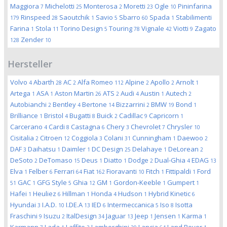
Maggiora
Michelotti
Monterosa
Moretti
Ogle
Pininfarina
7
25
2
23
10
Rinspeed
Saoutchik
Savio
Sbarro
Spada
Stabilimenti
179
28
1
5
60
1
Farina
Stola
Torino Design
Touring
Vignale
Viotti
Zagato
1
11
5
78
42
9
Zender
128
10
Hersteller
Volvo
Abarth
AC
Alfa Romeo
Alpine
Apollo
Arnolt
4
28
2
112
2
2
1
Artega
ASA
Aston Martin
ATS
Audi
Austin
Autech
1
1
26
2
4
1
2
Autobianchi
Bentley
Bertone
Bizzarrini
BMW
Bond
2
4
14
2
19
1
Brilliance
Bristol
Bugatti
Buick
Cadillac
Capricorn
1
4
8
2
9
1
Carcerano
Cardi
Castagna
Chery
Chevrolet
Chrysler
4
8
6
3
7
10
Cisitalia
Citroen
Coggiola
Colani
Cunningham
Daewoo
2
12
3
31
1
2
DAF
Daihatsu
Daimler
DC Design
Delahaye
DeLorean
3
1
1
25
1
2
DeSoto
DeTomaso
Deus
Diatto
Dodge
Dual-Ghia
EDAG
2
15
1
1
2
4
13
Elva
Felber
Ferrari
Fiat
Fioravanti
Fitch
Fittipaldi
Ford
1
6
64
162
10
1
1
GAC
GFG Style
Ghia
GM
Gordon-Keeble
Gumpert
51
1
5
12
1
1
1
Hafei
Heuliez
Hillman
Honda
Hudson
Hybrid Kinetic
1
6
1
4
1
6
Hyundai
I.A.D.
I.DE.A
IED
Intermeccanica
Iso
Isotta
3
10
13
6
5
8
Fraschini
Isuzu
ItalDesign
Jaguar
Jeep
Jensen
Karma
9
2
34
13
1
1
1