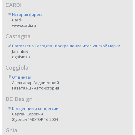
CARDI
История фирмы
Cardi
www.cardi.ru
Castagna
Carrozzeria Castagna - воскрешение итальянской марки
Jan.Inline
egoism.ru
Coggiola
От винта!
Александр Андриевский
Газета.Ru - Автоистория
DC Design
Концепции и конфессии
Сергей Сорокин
Журнал "МОТОР" 6-2004
Ghia