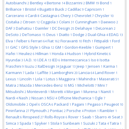
Autobianchi
Bentley
Bertone
Bizzarrini
BMW
Bond
2
4
14
2
19
1
Brilliance
Bristol
Bugatti
Buick
Cadillac
Capricorn
1
4
8
2
9
1
Carcerano
Cardi
Castagna
Chery
Chevrolet
Chrysler
4
8
6
3
7
10
Cisitalia
Citroen
Coggiola
Colani
Cunningham
Daewoo
2
12
3
31
1
2
DAF
Daihatsu
Daimler
DC Design
Delahaye
DeLorean
3
1
1
25
1
2
DeSoto
DeTomaso
Deus
Diatto
Dodge
Dual-Ghia
EDAG
2
15
1
1
2
4
13
Elva
Felber
Ferrari
Fiat
Fioravanti
Fitch
Fittipaldi
Ford
1
6
64
162
10
1
1
GAC
GFG Style
Ghia
GM
Gordon-Keeble
Gumpert
51
1
5
12
1
1
1
Hafei
Heuliez
Hillman
Honda
Hudson
Hybrid Kinetic
1
6
1
4
1
6
Hyundai
I.A.D.
I.DE.A
IED
Intermeccanica
Iso
Isotta
3
10
13
6
5
8
Fraschini
Isuzu
ItalDesign
Jaguar
Jeep
Jensen
Karma
9
2
34
13
1
1
1
Karmann
Lada
Laffite
Lamborghini
Lancia
Land Rover
7
1
3
20
64
1
Lexus
Lincoln
Lola
Lotus
Maggiora
Mahindra
Maserati
1
1
1
5
1
1
51
Matra
Mazda
Mercedes-Benz
MG
Michelotti
Mini
2
3
10
1
7
7
Mitsubishi
Monteverdi
Moretti
Morgan
Murena
NamX
2
1
4
1
1
1
Nardi
Nash
Nissan
NSU
Officine Mechanica
Ogle
4
2
3
4
1
7
Oldsmobile
Opel
OSCA
Packard
Pagani
Pegaso
Peugeot
2
6
6
1
1
5
10
Pininfarina
Plymouth
Pontiac
Porsche
Proton
Rambler
27
2
2
4
1
1
Renault
Rinspeed
Rolls-Royce
Rover
Saab
Sbarro
Seat
6
27
6
1
1
49
3
Simca
Spada
Spyker
Stola
Sunbeam
Suzuki
Tata
Tatra
3
1
1
9
1
2
4
1