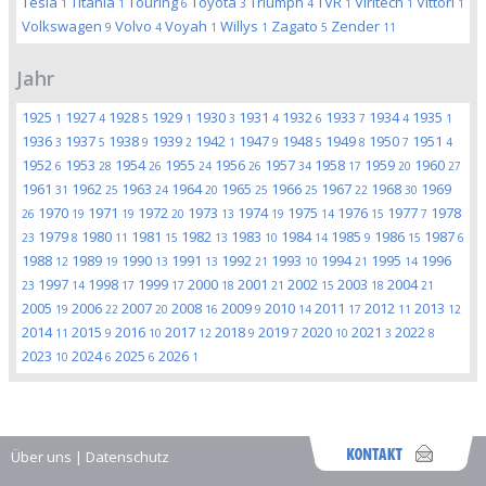
Tesla
Titania
Touring
Toyota
Triumph
TVR
Viritech
Vittori
1
1
6
3
4
1
1
1
Volkswagen
Volvo
Voyah
Willys
Zagato
Zender
9
4
1
1
5
11
Jahr
1925
1927
1928
1929
1930
1931
1932
1933
1934
1935
1
4
5
1
3
4
6
7
4
1
1936
1937
1938
1939
1942
1947
1948
1949
1950
1951
3
5
9
2
1
9
5
8
7
4
1952
1953
1954
1955
1956
1957
1958
1959
1960
6
28
26
24
26
34
17
20
27
1961
1962
1963
1964
1965
1966
1967
1968
1969
31
25
24
20
25
25
22
30
1970
1971
1972
1973
1974
1975
1976
1977
1978
26
19
19
20
13
19
14
15
7
1979
1980
1981
1982
1983
1984
1985
1986
1987
23
8
11
15
13
10
14
9
15
6
1988
1989
1990
1991
1992
1993
1994
1995
1996
12
19
13
13
21
10
21
14
1997
1998
1999
2000
2001
2002
2003
2004
23
14
17
17
18
21
15
18
21
2005
2006
2007
2008
2009
2010
2011
2012
2013
19
22
20
16
9
14
17
11
12
2014
2015
2016
2017
2018
2019
2020
2021
2022
11
9
10
12
9
7
10
3
8
2023
2024
2025
2026
10
6
6
1
Über uns
|
Datenschutz