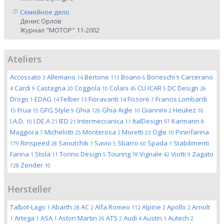
Семейное дело
Денис Орлов
Журнал "МОТОР" 11-2002
Ateliers
Accossato
Allemano
Bertone
Boano
Boneschi
Carcerano
3
14
113
6
9
Cardi
Castagna
Coggiola
Colani
CU-ICAR
DC Design
4
9
20
10
45
5
26
Drogo
EDAG
Felber
Fioravanti
Fissore
Francis Lombardi
1
14
13
14
7
Frua
GFG Style
Ghia
Ghia Aigle
Giannini
Heuliez
15
15
9
126
10
2
16
I.A.D.
I.DE.A
IED
Intermeccanica
ItalDesign
Karmann
10
21
21
11
97
8
Maggiora
Michelotti
Monterosa
Moretti
Ogle
Pininfarina
7
25
2
23
10
Rinspeed
Saoutchik
Savio
Sbarro
Spada
Stabilimenti
179
28
1
5
60
1
Farina
Stola
Torino Design
Touring
Vignale
Viotti
Zagato
1
11
5
78
42
9
Zender
128
10
Hersteller
Talbot-Lago
Abarth
AC
Alfa Romeo
Alpine
Apollo
Arnolt
1
28
2
112
2
2
Artega
ASA
Aston Martin
ATS
Audi
Austin
Autech
1
1
1
26
2
4
1
2