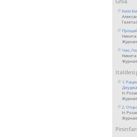
Ghia
Килл Би
Алекса
Газета.
Прощай,
Никита
Журнал
Чао, Ги
Никита
Журнал
Italdesi
1. Рац
Джуджар
Н. Роза
Журнал
2. Отцы
Н. Роза
Журнал
Pininfar