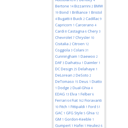
2
4
Bertone
Bizzarrini
BMW
14
2
Bond
Brilliance
Bristol
19
1
1
Bugatti
Buick
Cadillac
4
8
2
9
Capricorn
Carcerano
1
4
Cardi
Castagna
Chery
8
6
3
Chevrolet
Chrysler
7
10
Cisitalia
Citroen
2
12
Coggiola
Colani
3
31
Cunningham
Daewoo
1
2
DAF
Daihatsu
Daimler
3
1
1
DC Design
Delahaye
25
1
DeLorean
DeSoto
2
2
DeTomaso
Deus
Diatto
15
1
Dodge
Dual-Ghia
1
2
4
EDAG
Elva
Felber
13
1
6
Ferrari
Fiat
Fioravanti
64
162
Fitch
Fittipaldi
Ford
10
1
1
51
GAC
GFG Style
Ghia
1
5
12
GM
Gordon-Keeble
1
1
Gumpert
Hafei
Heuliez
1
1
6