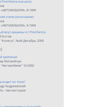
я Pininfarina (начало)
нов
 «АВТОМОБИЛИ», 8-1999
рия стиля (окончание)
нов
 «АВТОМОБИЛИ», 9-1999
й вкус машины от Pininfarina
й Котов
 "Колеса", №44 Декабрь 2000
d
й оригинал
ир Матвейчук
 "Автомобили" 10-2002
выходит из тени?
ндр Андриевский
Ru - Автоистория
о «алюминиевых пузырей»