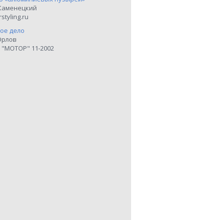
Каменецкий
styling.ru
ое дело
Орлов
 "МОТОР" 11-2002