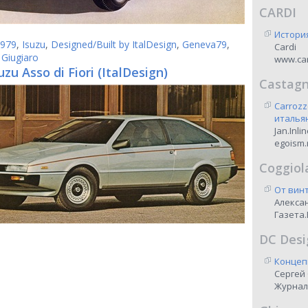
CARDI
Истори
979
,
Isuzu
,
Designed/Built by ItalDesign
,
Geneva79
,
Cardi
 Giugiaro
www.car
uzu Asso di Fiori (ItalDesign)
Castag
Carrozz
италья
Jan.Inli
egoism.
Coggiol
От винт
Алекса
Газета.
DC Desi
Концеп
Сергей
Журнал