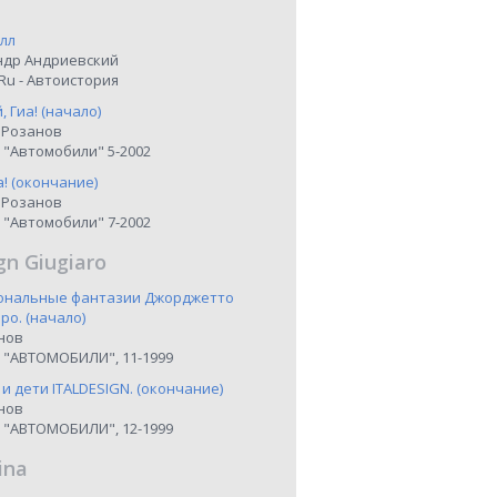
лл
ндр Андриевский
Ru - Автоистория
 Гиа! (начало)
 Розанов
 "Автомобили" 5-2002
а! (окончание)
 Розанов
 "Автомобили" 7-2002
gn Giugiaro
иональные фантазии Джорджетто
о. (начало)
нов
 "АВТОМОБИЛИ", 11-1999
 и дети ITALDESIGN. (окончание)
нов
 "АВТОМОБИЛИ", 12-1999
ina