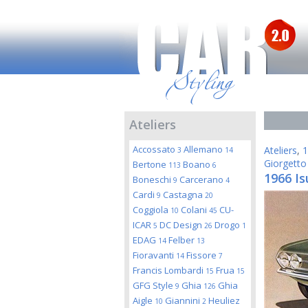
Ateliers
Accossato
Allemano
Ateliers
,
1
3
14
Giorgetto
Bertone
Boano
113
6
1966 Is
Boneschi
Carcerano
9
4
Cardi
Castagna
9
20
Coggiola
Colani
CU-
10
45
ICAR
DC Design
Drogo
5
26
1
EDAG
Felber
14
13
Fioravanti
Fissore
14
7
Francis Lombardi
Frua
15
15
GFG Style
Ghia
Ghia
9
126
Aigle
Giannini
Heuliez
10
2