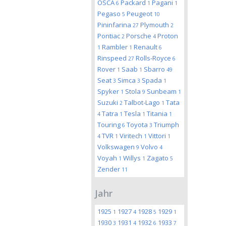
OSCA
Packard
Pagani
6
1
1
Pegaso
Peugeot
5
10
Pininfarina
Plymouth
27
2
Pontiac
Porsche
Proton
2
4
Rambler
Renault
1
1
6
Rinspeed
Rolls-Royce
27
6
Rover
Saab
Sbarro
1
1
49
Seat
Simca
Spada
3
3
1
Spyker
Stola
Sunbeam
1
9
1
Suzuki
Talbot-Lago
Tata
2
1
Tatra
Tesla
Titania
4
1
1
1
Touring
Toyota
Triumph
6
3
TVR
Viritech
Vittori
4
1
1
1
Volkswagen
Volvo
9
4
Voyah
Willys
Zagato
1
1
5
Zender
11
Jahr
1925
1927
1928
1929
1
4
5
1
1930
1931
1932
1933
3
4
6
7