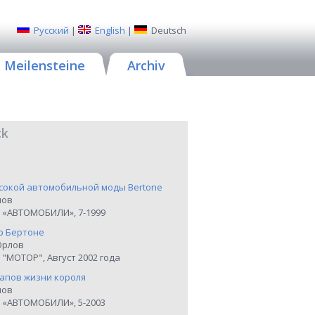
Русский
|
English
|
Deutsch
Meilensteine
Archiv
ck
сокой автомобильной моды Bertone
нов
 «АВТОМОБИЛИ», 7-1999
р Бертоне
Орлов
"МОТОР", Август 2002 года
тапов жизни короля
нов
 «АВТОМОБИЛИ», 5-2003