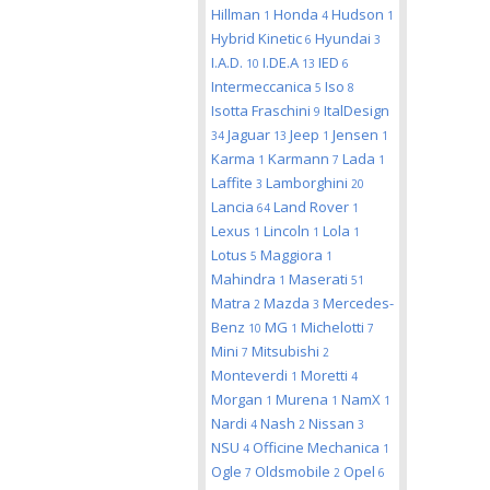
Hillman
Honda
Hudson
1
4
1
Hybrid Kinetic
Hyundai
6
3
I.A.D.
I.DE.A
IED
10
13
6
Intermeccanica
Iso
5
8
Isotta Fraschini
ItalDesign
9
Jaguar
Jeep
Jensen
34
13
1
1
Karma
Karmann
Lada
1
7
1
Laffite
Lamborghini
3
20
Lancia
Land Rover
64
1
Lexus
Lincoln
Lola
1
1
1
Lotus
Maggiora
5
1
Mahindra
Maserati
1
51
Matra
Mazda
Mercedes-
2
3
Benz
MG
Michelotti
10
1
7
Mini
Mitsubishi
7
2
Monteverdi
Moretti
1
4
Morgan
Murena
NamX
1
1
1
Nardi
Nash
Nissan
4
2
3
NSU
Officine Mechanica
4
1
Ogle
Oldsmobile
Opel
7
2
6