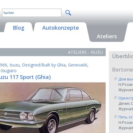
Blog
Autokonzepte
Ateliers
ATELIERS - ISUZU
Überbli
966
,
Isuzu
,
Designed/Built by Ghia
,
Geneva66
,
Bertone
 Giugiaro
uzu 117 Sport (Ghia)
Дом вы
Н.Роза
Журнал
Оркест
Денис 
Журнал 
Пять э
Н.Роза
Журнал