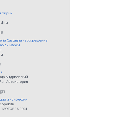
я фирмы
di.ru
na
eria Castagna - воскрешение
нской марки
ne
ru
a
а!
ндр Андриевский
Ru - Автоистория
gn
ции и конфессии
 Сорокин
 "МОТОР" 6-2004