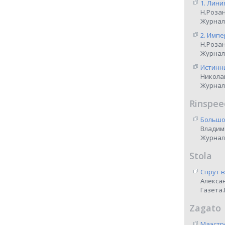
1. Лини
Н.Роза
Журнал
2. Импе
Н.Роза
Журнал
Истинны
Никола
Журнал
Rinspee
Большо
Владим
Журнал
Stola
Спрут 
Алекса
Газета.
Zagato
Маэстр