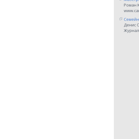
Роман 
www.car
Семейн
Денис 
Журнал