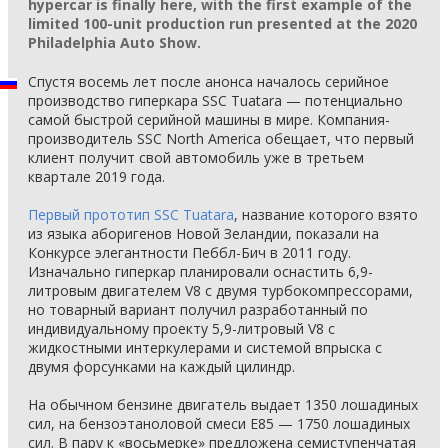
hypercar is finally here, with the first example of the
limited 100-unit production run presented at the 2020
Philadelphia Auto Show.
Спустя восемь лет после анонса началось серийное
производство гиперкара SSC Tuatara — потенциально
самой быстрой серийной машины в мире. Компания-
производитель SSC North America обещает, что первый
клиент получит свой автомобиль уже в третьем
квартале 2019 года.
Первый прототип SSC Tuatara
, название которого взято
из языка аборигенов Новой Зеландии, показали на
Конкурсе элегантности Пеббл-Бич в 2011 году.
Изначально гиперкар планировали оснастить 6,9-
литровым двигателем V8 с двумя турбокомпрессорами,
но товарный вариант получил разработанный по
индивидуальному проекту 5,9-литровый V8 с
жидкостными интеркулерами и системой впрыска с
двумя форсунками на каждый цилиндр.
На обычном бензине двигатель выдает 1350 лошадиных
сил, на бензоэтаноловой смеси E85 — 1750 лошадиных
сил. В пару к «восьмерке» предложена семиступенчатая