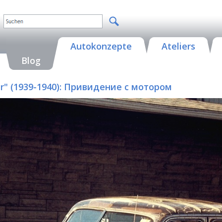
Autokonzepte
Ateliers
Blog
Car" (1939-1940): Привидение с мотором