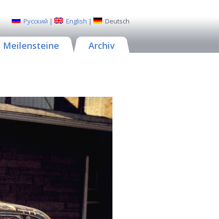
Русский
|
English
|
Deutsch
Meilensteine
Archiv