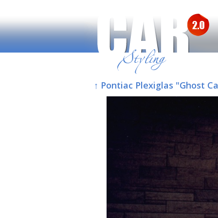
↑ Pontiac Plexiglas "Ghost 