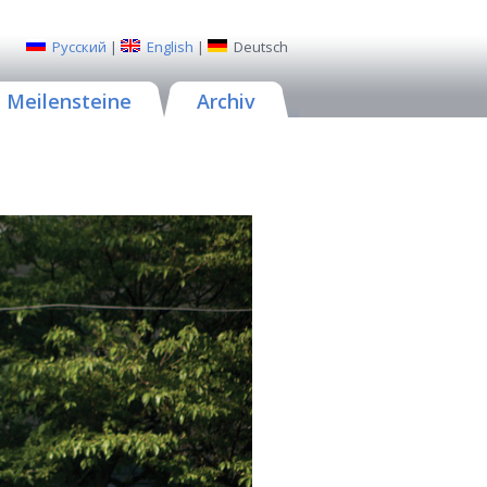
Русский
|
English
|
Deutsch
Meilensteine
Archiv