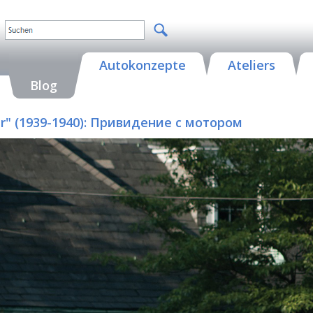
Autokonzepte
Ateliers
Blog
Car" (1939-1940): Привидение с мотором