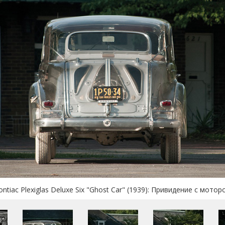
ontiac Plexiglas Deluxe Six "Ghost Car" (1939): Привидение с мотор