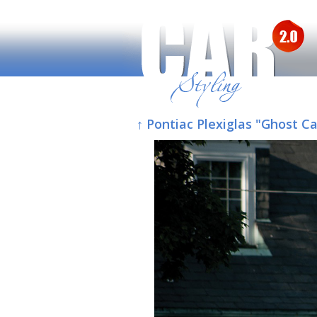
↑ Pontiac Plexiglas "Ghost 