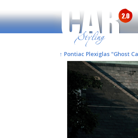
↑ Pontiac Plexiglas "Ghost 