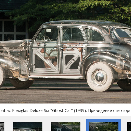
ontiac Plexiglas Deluxe Six "Ghost Car" (1939): Привидение с мотор