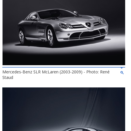
Mercedes-Benz SLR McLaren (2003-2009) - Photo: René
Staud