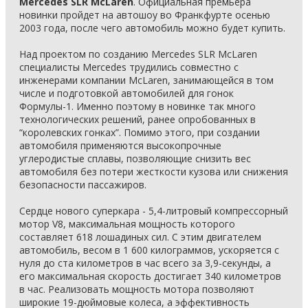
Mercedes SLR McLaren
. Официальная премьера
новинки пройдет на автошоу во Франкфурте осенью
2003 года, после чего автомобиль можно будет купить.
Над проектом по созданию Mercedes SLR McLaren
специалисты Mercedes трудились совместно с
инженерами компании McLaren, занимающейся в том
числе и подготовкой автомобилей для гонок
Формулы-1. Именно поэтому в новинке так много
технологических решений, ранее опробованных в
“королевских гонках”. Помимо этого, при создании
автомобиля применяются высокопрочные
углеродистые сплавы, позволяющие снизить вес
автомобиля без потери жесткости кузова или снижения
безопасности пассажиров.
Сердце нового суперкара - 5,4-литровый компрессорный
мотор V8, максимальная мощность которого
составляет 618 лошадиных сил. С этим двигателем
автомобиль, весом в 1 600 килограммов, ускоряется с
нуля до ста километров в час всего за 3,9-секунды, а
его максимальная скорость достигает 340 километров
в час. Реализовать мощность мотора позволяют
широкие 19-дюймовые колеса, а эффективность