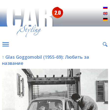
Р
E
D
↑ Glas Goggomobil (1955-69): Любить за
название