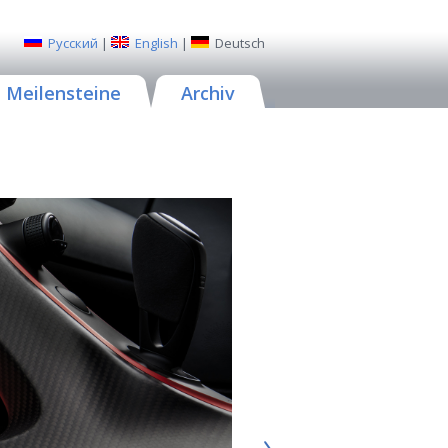
Русский
|
English
|
Deutsch
Meilensteine
Archiv