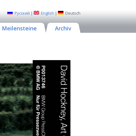
Русский
|
English
|
Deutsch
Meilensteine
Archiv