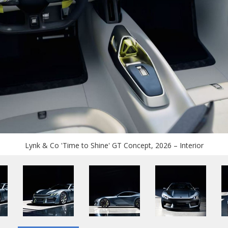
Lynk & Co 'Time to Shine' GT Concept, 2026 – Interior