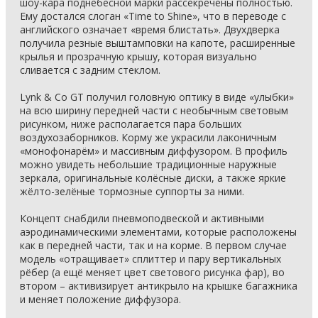
шоу-кара поднебесной марки рассекречены полностью.
Ему достался слоган «Time to Shine», что в переводе с
английского означает «время блистать». Двухдверка
получила резные выштамповки на капоте, расширенные
крылья и прозрачную крышу, которая визуально
сливается с задним стеклом.
Lynk & Co GT получил головную оптику в виде «улыбки»
на всю ширину передней части с необычным световым
рисунком, ниже располагается пара больших
воздухозаборников. Корму же украсили лаконичным
«монофонарём» и массивным диффузором. В профиль
можно увидеть небольшие традиционные наружные
зеркала, оригинальные колёсные диски, а также яркие
жёлто-зелёные тормозные суппорты за ними.
Концепт снабдили пневмоподвеской и активными
аэродинамическими элементами, которые расположены
как в передней части, так и на корме. В первом случае
модель «отращивает» сплиттер и пару вертикальных
рёбер (а ещё меняет цвет светового рисунка фар), во
втором – активизирует антикрыло на крышке багажника
и меняет положение диффузора.