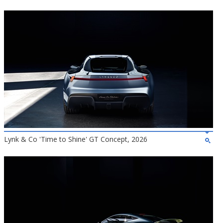
Lynk & Co 'Time to Shine' GT Concept, 2026