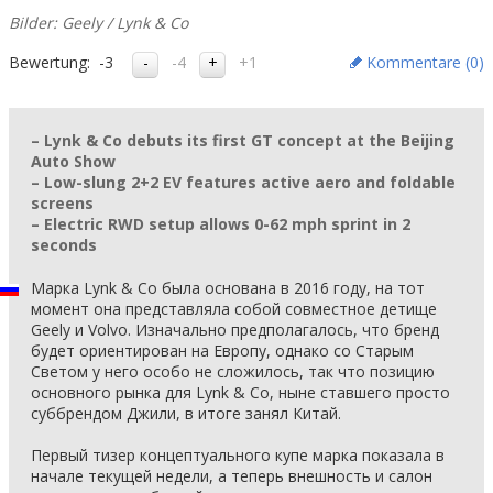
Bilder: Geely / Lynk & Co
Bewertung:
-3
-4
+1
Kommentare (
0
)
– Lynk & Co debuts its first GT concept at the Beijing
Auto Show
– Low-slung 2+2 EV features active aero and foldable
screens
– Electric RWD setup allows 0-62 mph sprint in 2
seconds
Марка Lynk & Co была основана в 2016 году, на тот
момент она представляла собой совместное детище
Geely и Volvo. Изначально предполагалось, что бренд
будет ориентирован на Европу, однако со Старым
Светом у него особо не сложилось, так что позицию
основного рынка для Lynk & Co, ныне ставшего просто
суббрендом Джили, в итоге занял Китай.
Первый тизер концептуального купе марка показала в
начале текущей недели, а теперь внешность и салон