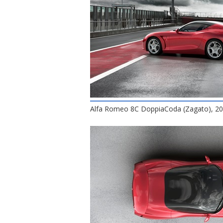
Alfa Romeo 8C DoppiaCoda (Zagato), 2