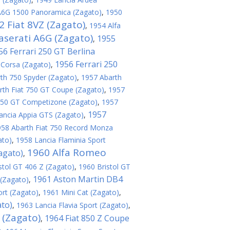
A6G 1500 Panoramica (Zagato)
,
1950
2 Fiat 8VZ (Zagato)
,
1954 Alfa
serati A6G (Zagato)
1955
,
56 Ferrari 250 GT Berlina
1956 Ferrari 250
 Corsa (Zagato)
,
th 750 Spyder (Zagato)
,
1957 Abarth
rth Fiat 750 GT Coupe (Zagato)
,
1957
 250 GT Competizone (Zagato)
,
1957
1957
ancia Appia GTS (Zagato)
,
958 Abarth Fiat 750 Record Monza
ato)
,
1958 Lancia Flaminia Sport
1960 Alfa Romeo
agato)
,
stol GT 406 Z (Zagato)
,
1960 Bristol GT
1961 Aston Martin DB4
(Zagato)
,
ort (Zagato)
,
1961 Mini Cat (Zagato)
,
ato)
,
1963 Lancia Flavia Sport (Zagato)
,
 (Zagato)
1964 Fiat 850 Z Coupe
,