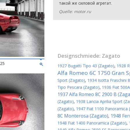
такой же силовой агрегат.
Quelle: motor.ru
Designschmiede:
Zagato
025
1927 Bugatti Tipo 43 (Zagato)
,
1928 R
Alfa Romeo 6C 1750 Gran S
Sport (Zagato)
,
1934 Isotta Fraschini 
Tipo Pescara (Zagato)
,
1936 Fiat 500A
1937 Alfa Romeo 8C 2900 B (Zaga
(Zagato)
,
1938 Lancia Aprilia Sport (Z
(Zagato)
,
1947 Fiat 1100 Panoramica 
8C Monterosa (Zagato)
1948 Fer
,
1948 Fiat 1400 Panoramica (Zagato)
,
1949 Alfa Romeo 2500 SS Panoramica