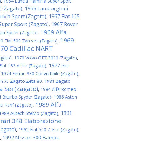
)
,
1964 Lancia Flaminia Super Sport
 (Zagato)
1965 Lamborghini
,
ulvia Sport (Zagato)
1967 Fiat 125
,
 Super Sport (Zagato)
1967 Rover
,
1969 Alfa
via Spider (Zagato)
,
1969
9 Fiat 500 Zanzara (Zagato)
,
70 Cadillac NART
agato)
,
1970 Volvo GTZ 3000 (Zagato)
,
1972 Iso
Fiat 132 Aster (Zagato)
,
,
1974 Ferrari 330 Convertibile (Zagato)
,
1975 Zagato Zeta 80
,
1981 Zagato
 Sei (Zagato)
,
1984 Alfa Romeo
 Biturbo Spyder (Zagato)
,
1986 Aston
1989 Alfa
i Karif (Zagato)
,
1991
1989 Autech Stelvio (Zagato)
,
rari 348 Elaborazione
Zagato)
,
1992 Fiat 500 Z-Eco (Zagato)
,
1992 Nissan 300 Bambu
,