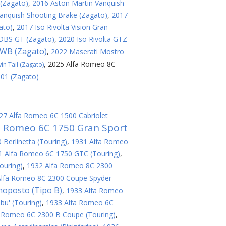
 (Zagato)
,
2016 Aston Martin Vanquish
anquish Shooting Brake (Zagato)
,
2017
ato)
,
2017 Iso Rivolta Vision Gran
 DBS GT (Zagato)
,
2020 Iso Rivolta GTZ
SWB (Zagato)
,
2022 Maserati Mostro
,
2025 Alfa Romeo 8C
n Tail (Zagato)
 01 (Zagato)
27 Alfa Romeo 6C 1500 Cabriolet
a Romeo 6C 1750 Gran Sport
Berlinetta (Touring)
,
1931 Alfa Romeo
1 Alfa Romeo 6C 1750 GTC (Touring)
,
ouring)
,
1932 Alfa Romeo 8C 2300
Alfa Romeo 8C 2300 Coupe Spyder
oposto (Tipo B)
,
1933 Alfa Romeo
bu' (Touring)
,
1933 Alfa Romeo 6C
a Romeo 6C 2300 B Coupe (Touring)
,