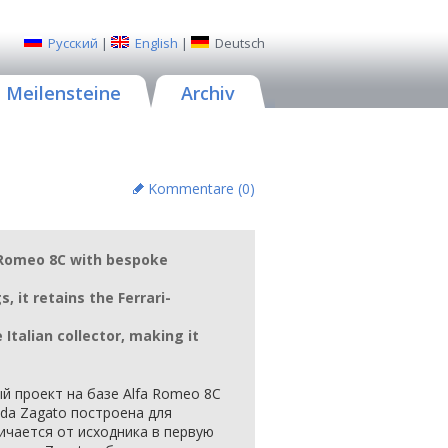
Русский
|
English
|
Deutsch
Meilensteine
Archiv
Kommentare (
0
)
 Romeo 8C with bespoke
s, it retains the Ferrari-
Italian collector, making it
й проект на базе Alfa Romeo 8C
oda Zagato построена для
ичается от исходника в первую