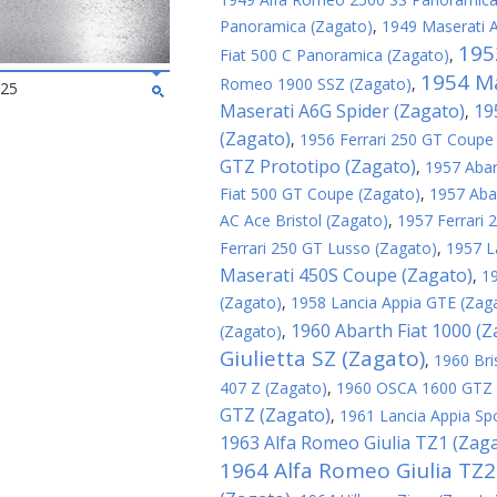
Panoramica (Zagato)
,
1949 Maserati 
195
Fiat 500 C Panoramica (Zagato)
,
1954 Ma
Romeo 1900 SSZ (Zagato)
,
025
Maserati A6G Spider (Zagato)
19
,
(Zagato)
,
1956 Ferrari 250 GT Coupe
GTZ Prototipo (Zagato)
,
1957 Abar
Fiat 500 GT Coupe (Zagato)
,
1957 Aba
AC Ace Bristol (Zagato)
,
1957 Ferrari
Ferrari 250 GT Lusso (Zagato)
,
1957 L
Maserati 450S Coupe (Zagato)
,
1
(Zagato)
,
1958 Lancia Appia GTE (Zag
1960 Abarth Fiat 1000 (Z
(Zagato)
,
Giulietta SZ (Zagato)
,
1960 Bri
407 Z (Zagato)
,
1960 OSCA 1600 GTZ 
GTZ (Zagato)
,
1961 Lancia Appia Sp
1963 Alfa Romeo Giulia TZ1 (Zag
1964 Alfa Romeo Giulia TZ2