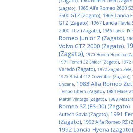
(Zagato)
,
1964 Hillman Zimp (Zagato
1965 Alfa Romeo 2600 SZ
(Zagato)
,
3500 GTZ (Zagato)
1965 Lancia F
,
GTZ (Zagato)
1967 Lancia Flavia
,
2000 TCZ (Zagato)
,
1968 Lancia Ful
Romeo Junior Z (Zagato)
,
196
19
Volvo GTZ 2000 (Zagato)
,
(Zagato)
,
1970 Honda Hondina (Z
1971 Ferrari 3Z Spider (Zagato)
,
1972 
Varedo (Zagato)
,
1972 Zagato Zele
1975 Bristol 412 Covertibile (Zagato)
,
1983 Alfa Romeo Zeta
Chicane
,
Tempo Libero (Zagato)
,
1984 Maserati
Martin Vantage (Zagato)
,
1988 Maserat
Romeo SZ (ES-30) (Zagato)
,
1991 Fer
Autech Gavia (Zagato)
,
(Zagato)
1992 Alfa Romeo RZ (
,
1992 Lancia Hyena (Zagato)