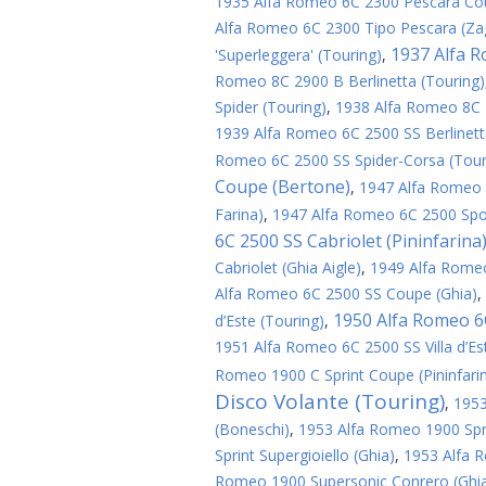
1935 Alfa Romeo 6C 2300 Pescara Cou
Alfa Romeo 6C 2300 Tipo Pescara (Za
1937 Alfa R
'Superleggera' (Touring)
,
Romeo 8C 2900 B Berlinetta (Touring)
Spider (Touring)
,
1938 Alfa Romeo 8C 
1939 Alfa Romeo 6C 2500 SS Berlinett
Romeo 6C 2500 SS Spider-Corsa (Tour
Coupe (Bertone)
,
1947 Alfa Romeo 6
Farina)
,
1947 Alfa Romeo 6C 2500 Spor
6C 2500 SS Cabriolet (Pininfarina
Cabriolet (Ghia Aigle)
,
1949 Alfa Rome
Alfa Romeo 6C 2500 SS Coupe (Ghia)
,
1950 Alfa Romeo 6C
d’Este (Touring)
,
1951 Alfa Romeo 6C 2500 SS Villa d’Est
Romeo 1900 C Sprint Coupe (Pininfari
Disco Volante (Touring)
,
1953
(Boneschi)
,
1953 Alfa Romeo 1900 Spri
Sprint Supergioiello (Ghia)
,
1953 Alfa R
Romeo 1900 Supersonic Conrero (Ghi