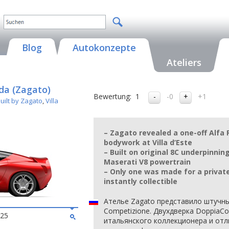
Blog
Autokonzepte
Ateliers
da (Zagato)
Bewertung:
1
-0
+1
uilt by Zagato
,
Villa
– Zagato revealed a one-off Alfa
bodywork at Villa d’Este
– Built on original 8C underpinning
Maserati V8 powertrain
– Only one was made for a private 
instantly collectible
Ателье Zagato представило штучны
Competizione. Двухдверка DoppiaC
025
итальянского коллекционера и отл