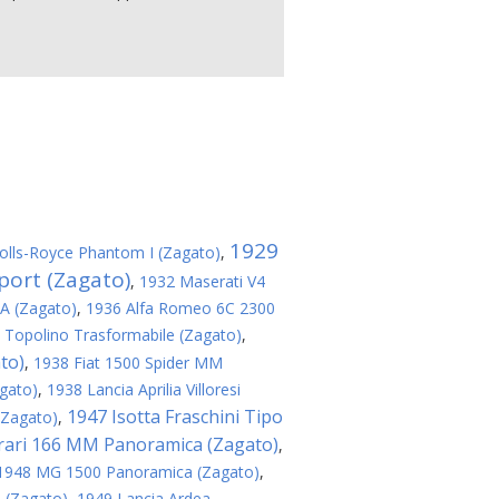
1929
olls-Royce Phantom I (Zagato)
,
port (Zagato)
,
1932 Maserati V4
8A (Zagato)
,
1936 Alfa Romeo 6C 2300
 Topolino Trasformabile (Zagato)
,
to)
,
1938 Fiat 1500 Spider MM
agato)
,
1938 Lancia Aprilia Villoresi
1947 Isotta Fraschini Tipo
(Zagato)
,
rari 166 MM Panoramica (Zagato)
,
1948 MG 1500 Panoramica (Zagato)
,
 (Zagato)
,
1949 Lancia Ardea