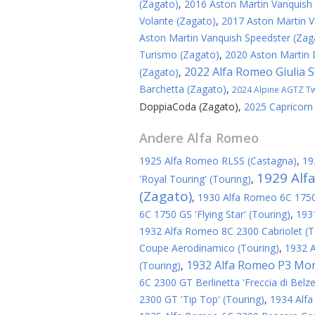
(Zagato)
,
2016 Aston Martin Vanquish
Volante (Zagato)
,
2017 Aston Martin V
Aston Martin Vanquish Speedster (Zag
Turismo (Zagato)
,
2020 Aston Martin
2022 Alfa Romeo Giulia 
(Zagato)
,
Barchetta (Zagato)
,
2024 Alpine AGTZ Twi
DoppiaCoda (Zagato)
,
2025 Capricorn
Andere
Alfa Romeo
1925 Alfa Romeo RLSS (Castagna)
,
19
1929 Alf
'Royal Touring' (Touring)
,
(Zagato)
,
1930 Alfa Romeo 6C 1750 
6C 1750 GS 'Flying Star' (Touring)
,
193
1932 Alfa Romeo 8C 2300 Cabriolet (T
Coupe Aerodinamico (Touring)
,
1932 
1932 Alfa Romeo P3 Mon
(Touring)
,
6C 2300 GT Berlinetta 'Freccia di Belze
2300 GT 'Tip Top' (Touring)
,
1934 Alf