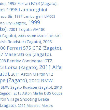
1993 Ferrari FZ93 (Zagato)
ato)
,
,
1996 Lamborghini
to)
,
ravo Bis
,
1997 Lamborghini LM003
1999
Iso City (Zagato)
,
to)
2001 Toyota VM180
,
 (Zagato)
,
2003 Aston Martin DB AR1
ish Roadster (Zagato)
2005
,
06 Ferrari 575 GTZ (Zagato)
,
7 Maserati GS (Zagato)
,
008 Bentley Continental GTZ
2011 Alfa
3 Corsa (Zagato)
,
ato)
2011 Aston Martin V12
,
pe (Zagato)
2012 BMW
,
 BMW Zagato Roadster (Zagato)
,
2013
Zagato)
,
2013 Aston Martin DBS Coupe
tin Virage Shooting Brake
(Zagato)
,
2015 Maserati Mostro