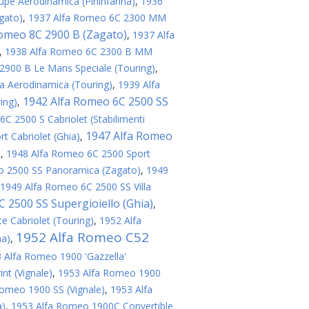
pe Aerodinamica (Pininfarina)
,
1936
gato)
,
1937 Alfa Romeo 6C 2300 MM
omeo 8C 2900 B (Zagato)
,
1937 Alfa
,
1938 Alfa Romeo 6C 2300 B MM
2900 B Le Mans Speciale (Touring)
,
a Aerodinamica (Touring)
,
1939 Alfa
1942 Alfa Romeo 6C 2500 SS
ing)
,
C 2500 S Cabriolet (Stabilimenti
1947 Alfa Romeo
t Cabriolet (Ghia)
,
)
,
1948 Alfa Romeo 6C 2500 Sport
o 2500 SS Panoramica (Zagato)
,
1949
1949 Alfa Romeo 6C 2500 SS Villa
 2500 SS Supergioiello (Ghia)
,
e Cabriolet (Touring)
,
1952 Alfa
1952 Alfa Romeo C52
na)
,
 Alfa Romeo 1900 'Gazzella'
nt (Vignale)
,
1953 Alfa Romeo 1900
omeo 1900 SS (Vignale)
,
1953 Alfa
a)
,
1953 Alfa Romeo 1900C Convertible