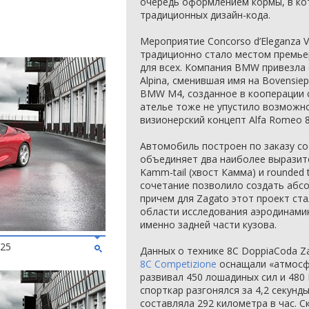
очередь оформлением кормы, в ко
традиционных дизайн-кода.
Мероприятие Concorso d’Eleganza Vi
традиционно стало местом премье
для всех. Компания BMW привезла 
Alpina, сменившая имя на Bovensiep
BMW M4, созданное в кооперации с
ателье тоже не упустило возможн
визионерский концепт Alfa Romeo 
Автомобиль построен по заказу со
объединяет два наиболее выразит
Kamm-tail (хвост Камма) и rounded t
сочетание позволило создать абс
причем для Zagato этот проект ст
области исследования аэродинамик
именно задней части кузова.
025
Данных о технике 8C DoppiaCoda Z
8C Competizione
оснащали «атмосфе
развивал 450 лошадиных сил и 480
спорткар разгонялся за 4,2 секунд
составляла 292 километра в час. С