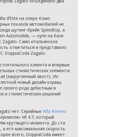
тором Zagato объединило два
lla d’Este на озере Комо
рных показов автомобилей не
сюда шутинг-брейк Speedtop, а
en Automobile, — купе на базе
 Zagato. Само итальянское
ость отметиться и представило
8C DoppiaCoda Zagato.
стоятельного клиента и впервые
ельных стилистических элемента:
ail (закругленный хвост). Их
олютной новый дизайн кормы,
ал своего рода дебютным в
и и стилистических решений
agato нет. Серийные
Alfa Romeo
рником» V8 4.7, который
 Нм крутящего момента. До ста
ы, а его максимальная скорость
корее всего, DoppiaCoda имеет