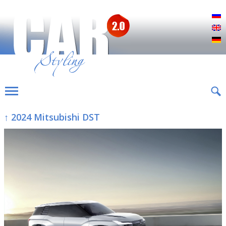
Р
E
D
↑ 2024 Mitsubishi DST