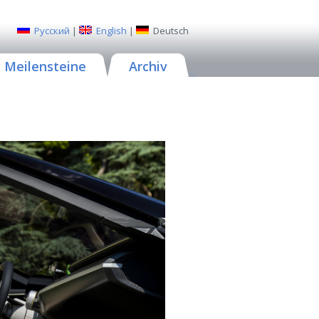
Русский
|
English
|
Deutsch
Meilensteine
Archiv