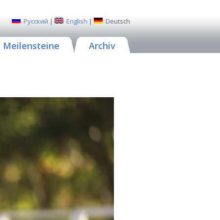
Русский
|
English
|
Deutsch
Meilensteine
Archiv