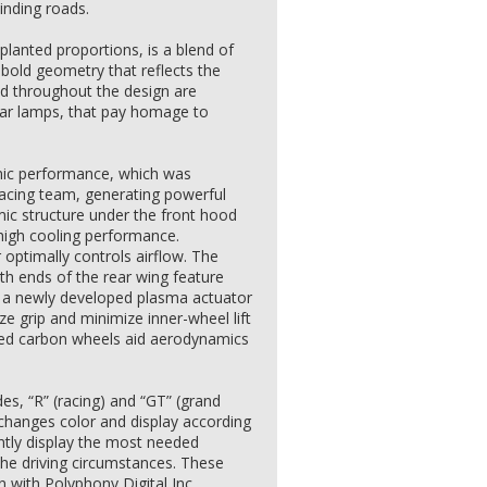
inding roads.
 planted proportions, is a blend of
bold geometry that reflects the
d throughout the design are
ear lamps, that pay homage to
mic performance, which was
acing team, generating powerful
ic structure under the front hood
high cooling performance.
 optimally controls airflow. The
oth ends of the rear wing feature
le a newly developed plasma actuator
 grip and minimize inner-wheel lift
rged carbon wheels aid aerodynamics
s, “R” (racing) and “GT” (grand
 changes color and display according
ntly display the most needed
 the driving circumstances. These
n with Polyphony Digital Inc.