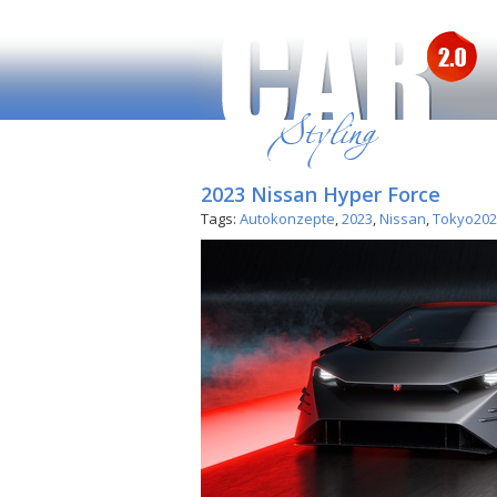
2023 Nissan Hyper Force
Tags:
Autokonzepte
,
2023
,
Nissan
,
Tokyo202