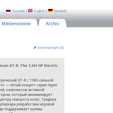
Русский
|
English
|
Deutsch
Meilensteine
Archiv
Kommentare (
0
)
san GT-R: The 1,341 HP Electric
трический GT-R с 1360-сильной
rce — пятый концепт серии Hyper.
ей, комплексом активной
тором, который минимизирует
центру поворота колес. Графика
суперкара разработана игровой
окар поддерживает шлемы