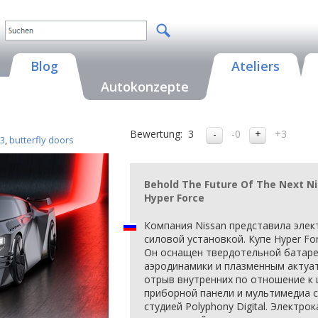
Blog
Ateliers
Autokonzepte
Bewertung:
3
-0
+3
3
,
butterfly doors
Behold The Future Of The Next Nis
Hyper Force
Компания Nissan представила элек
силовой установкой. Купе Hyper Fo
Он оснащен твердотельной батаре
аэродинамики и плазменным актуа
отрыв внутренних по отношение к 
приборной панели и мультимедиа 
студией Polyphony Digital. Электр