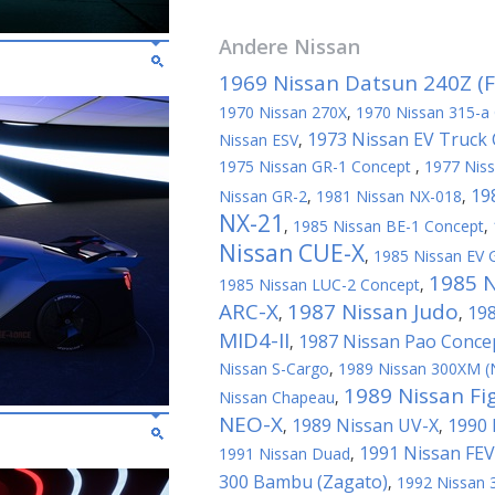
Andere
Nissan
1969 Nissan Datsun 240Z (Fa
1970 Nissan 270X
,
1970 Nissan 315-a
1973 Nissan EV Truck
Nissan ESV
,
1975 Nissan GR-1 Concept
,
1977 Nis
19
Nissan GR-2
,
1981 Nissan NX-018
,
NX-21
,
1985 Nissan BE-1 Concept
,
Nissan CUE-X
,
1985 Nissan EV G
1985 
1985 Nissan LUC-2 Concept
,
ARC-X
1987 Nissan Judo
198
,
,
MID4-II
1987 Nissan Pao Conce
,
Nissan S-Cargo
,
1989 Nissan 300XM (
1989 Nissan Fi
Nissan Chapeau
,
NEO-X
1989 Nissan UV-X
1990 
,
,
1991 Nissan FEV
1991 Nissan Duad
,
300 Bambu (Zagato)
,
1992 Nissan 