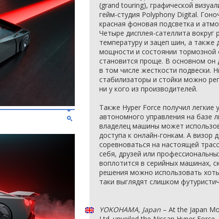
(grand touring), графической визу
гейм-студия Polyphony Digital. Го
красная фоновая подсветка и атмо
Четыре дисплея-сателлита вокруг 
температуру и зацеп шин, а также
мощности и состоянии тормозной 
становится проще. В основном он 
в том числе жесткости подвески. Н
стабилизаторы и стойки можно рег
ни у кого из производителей.
Также Hyper Force получил легкие 
автономного управления на базе л
владелец машины может использов
доступа к онлайн-гонкам. А визор
соревноваться на настоящей трас
себя, друзей или профессиональны
воплотится в серийных машинах, с
решения можно использовать хоть 
таки выглядят слишком футуристи
YOKOHAMA, Japan
– At the Japan Mo
Ltd. unveiled the Nissan Hyper Force, 