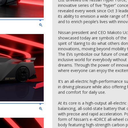
innovative series of five “hyper” conc
revealed every week since Oct 3 leadi
its ability to envision a wide range of
and to enrich people’s lives with inno
Nissan president and CEO Makoto Uchid
showcased today are symbols of the 
spirit of ‘daring to do what others do
innovations, moving beyond mobility 
The EVs symbolize our future of creat
inclusive world for everybody withou
dreams. Through the power of innovati
where everyone can enjoy the excitem
It’s an all-electric high-performance s
in driving pleasure while also offeri
and comfort for daily use.
At its core is a high-output all-electr
balancing, all-solid-state battery tha
with precise and rapid acceleration.
form of Nissan’s e-4ORCE all-wheel co
body featuring high-strength carbon