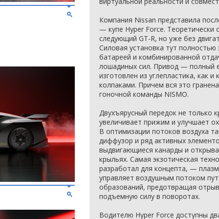
виртуальной реальности и совмест
Компания Nissan представила посл
— купе Hyper Force. Теоретически
следующий GT-R, но уже без двигат
Силовая установка тут полностью 
батареей и комбинированной отдач
лошадиных сил. Привод — полный e
изготовлен из углепластика, как и
колпаками. Причем вся это гранена
гоночной команды NISMO.
Двухъярусный передок не только к
увеличивает прижим и улучшает о
В оптимизации потоков воздуха т
диффузор и ряд активных элементо
выдвигающиеся канарды и открыв
крыльях. Самая экзотическая техно
разработал для концепта, — плазм
управляет воздушным потоком пут
образований, предотвращая отрыв
подъемную силу в поворотах.
Водителю Hyper Force доступны два