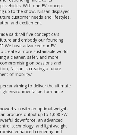
ept vehicles. With one EV concept
ng up to the show, Nissan displayed
 future customer needs and lifestyles,
vation and excitement.
a said: “All five concept cars
future and embody our founding
n’t’. We have advanced our EV
to create a more sustainable world.
ing a cleaner, safer, and more
t compromising on passions and
on, Nissan is creating a future
ent of mobility.”
upercar aiming to deliver the ultimate
ng high environmental performance
ic powertrain with an optimal-weight-
t can produce output up to 1,000 kW
 Powerful downforce, an advanced
ntrol technology, and light-weight
 promise enhanced cornering and