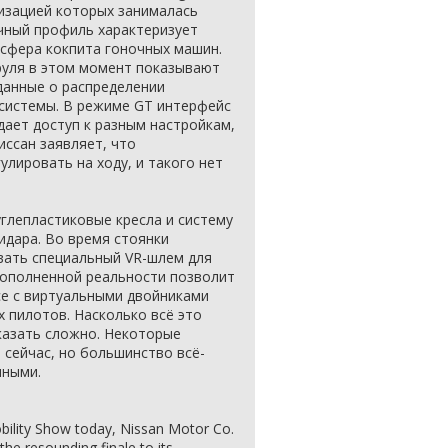
ализацией которых занималась
ночный профиль характеризует
сфера кокпита гоночных машин.
руля в этом момент показывают
 данные о распределении
системы. В режиме GT интерфейс
дает доступ к разным настройкам,
иссан заявляет, что
улировать на ходу, и такого нет
углепластиковые кресла и систему
идара. Во время стоянки
ать специальный VR-шлем для
 дополненной реальности позволит
се с виртуальными двойниками
х пилотов. Насколько всё это
казать сложно. Некоторые
сейчас, но большинство всё-
чными.
bility Show today, Nissan Motor Co.
the resounding finale to its