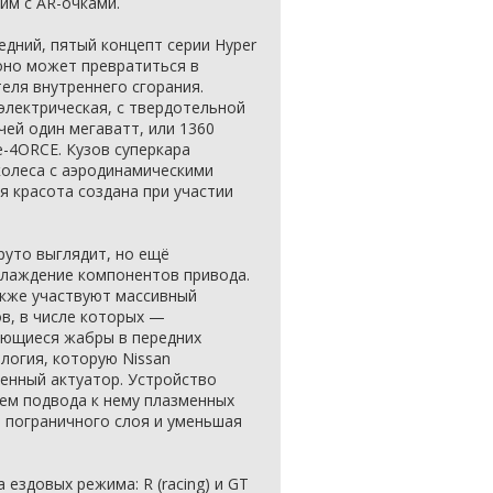
им с AR-очками.
едний, пятый концепт серии Hyper
 оно может превратиться в
еля внутреннего сгорания.
электрическая, с твердотельной
ей один мегаватт, или 1360
-4ORCE. Кузов суперкара
 колеса с аэродинамическими
я красота создана при участии
руто выглядит, но ещё
хлаждение компонентов привода.
акже участвуют массивный
в, в числе которых —
ающиеся жабры в передних
логия, которую Nissan
енный актуатор. Устройство
ем подвода к нему плазменных
 пограничного слоя и уменьшая
 ездовых режима: R (racing) и GT