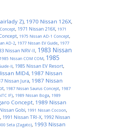
irlady Z)
1970 Nissan 126X
,
,
1971 Nissan 216X
 Concept
,
,
1971
 Concept
,
1975 Nissan AD-1 Concept
,
san AD-2
,
1977 Nissan EV Guide
,
1977
1983 Nissan
83 Nissan NRV-II
,
1985
1985 Nissan COM COM
,
1985 Nissan EV Resort
uide-II
,
,
Nissan MID4
1987 Nissan
,
1987 Nissan
7 Nissan Jura
,
pt
,
1987 Nissan Saurus Concept
,
1987
NTC IF)
,
1989 Nissan Boga
,
1989
garo Concept
1989 Nissan
,
Nissan Gobi
,
1991 Nissan Cocoon
,
1991 Nissan TRI-X
1992 Nissan
,
,
1993 Nissan
300 Seta (Zagato)
,