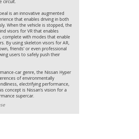
 circuit.
ppeal is an innovative augmented
perience that enables driving in both
sly. When the vehicle is stopped, the
lind visors for VR that enables
ce, complete with modes that enable
rs. By using skeleton visors for AR,
own, friends’ or even professional
lowing users to safely push their
ormance-car genre, the Nissan Hyper
ferences of environmentally
ndliness, electrifying performance,
s concept is Nissan’s vision for a
formance supercar.
ase