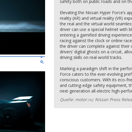
safety both on public roads and on the
Elevating the Nissan Hyper Force’s a
reality (AR) and virtual reality (VR) ex
the real and the virtual world seamles
driver can use a special helmet with b
entering a gamified driving experien
racing against the clock or online race
the driver can complete against their 
drivers’ digital ghosts on a circuit, al
driving skills on real-world tracks.
Marking a paradigm shift in the perf
Force caters to the ever-evolving pre
conscious customers. With its eco-frie
and cutting-edge safety equipment, thi
next-generation all-electric high-per
Quelle: motor.ru; Nissan Press Rele