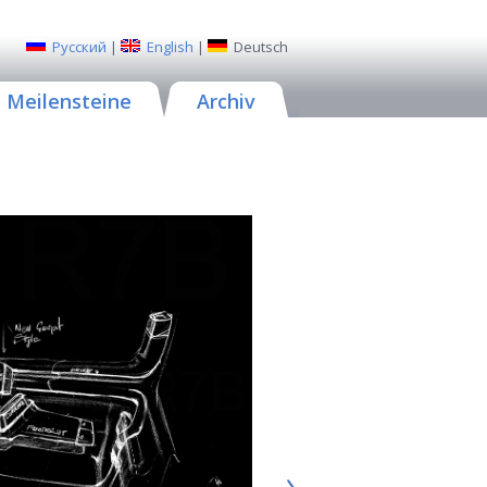
Русский
|
English
|
Deutsch
Meilensteine
Archiv