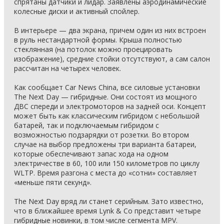
спрятаны датчики и лидар. Заявлены аэродинамические
колесные диски и активный спойлер.
В интерьере — два экрана, причем один из них встроен
в руль нестандартной формы. Крыша полностью
стеклянная (на потолок можно проецировать
изображение), средние стойки отсутствуют, а сам салон
рассчитан на четырех человек.
Как сообщает Car News China, все силовые установки
The Next Day — гибридные. Они состоят из мощного
ДВС спереди и электромоторов на задней оси. Концепт
может быть как классическим гибридом с небольшой
батарей, так и подключаемым гибридом с
возможностью подзарядки от розетки. Во втором
случае на выбор предложены три варианта батареи,
которые обеспечивают запас хода на одном
электричестве в 60, 100 или 150 километров по циклу
WLTP. Время разгона с места до «сотни» составляет
«меньше пяти секунд».
The Next Day вряд ли станет серийным. Зато известно,
что в ближайшее время Lynk & Co представит четыре
гибридные новинки, в том числе сегмента MPV.