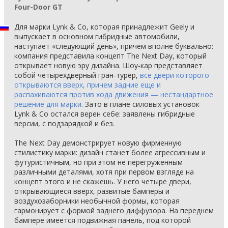
Four-Door GT
Для марки Lynk & Co, которая принадлежит Geely и
выпускает в основном гибридные автомобили,
наступает «следующий день», причем вполне буквально:
компания представила концепт The Next Day, который
открывает новую эру дизайна. Шоу-кар представляет
собой четырехдверный гран-турер,
все двери которого
открываются вверх, причем задние еще и
распахиваются против хода движения — нестандартное
решение для марки
. Зато в плане силовых установок
Lynk & Co остался верен себе: заявлены гибридные
версии, с подзарядкой и без.
The Next Day демонстрирует новую фирменную
стилистику марки: дизайн станет более агрессивным и
футуристичным, но при этом не перегруженным
различными деталями, хотя при первом взгляде на
концепт этого и не скажешь. У него четыре двери,
открывающиеся вверх, развитые бамперы и
воздухозаборники необычной формы, которая
гармонирует с формой заднего диффузора. На переднем
бампере имеется подвижная панель, под которой