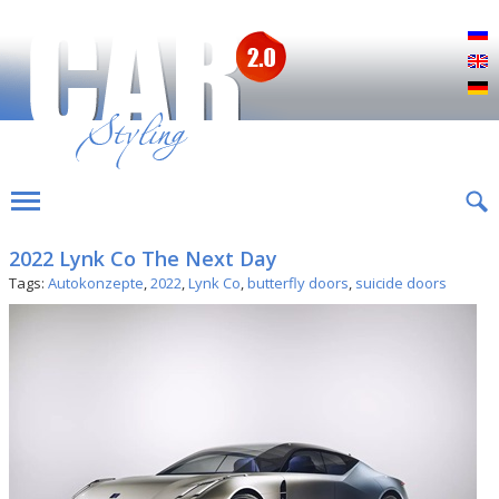
Р
E
D
2022 Lynk Co The Next Day
Tags:
Autokonzepte
,
2022
,
Lynk Co
,
butterfly doors
,
suicide doors