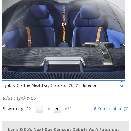
Lynk & Co The Next Day Concept, 2022 – Interior
Bilder: Lynk & Co
Bewertung:
22
-0
+22
Kommentare (
0
)
Lynk & Co’s Next Day Concept Debuts As A Futuristic