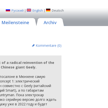
Русский
|
English
|
Deutsch
Meilensteine
Archiv
Kommentare (
0
)
 of a radical reinvention of the
 Chinese giant Geely.
втосалоне в Мюнхене самую
oncept 1: электрический
 совместно с Geely (китайский
ий Smart), а по габаритам
untryman. Пока электрокар
нако серийную версию долго ждать
ажу уже в 2022 году и будет