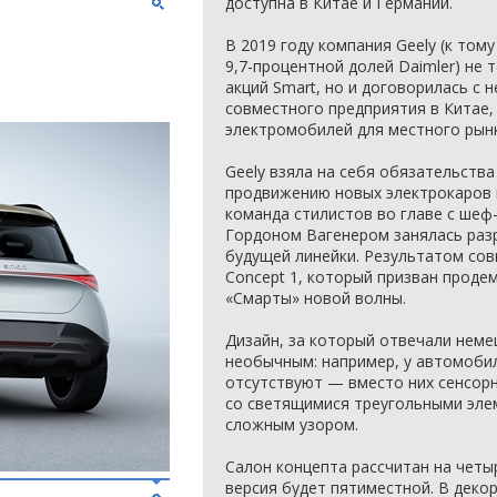
доступна в Китае и Германии.
В 2019 году компания Geely (к том
9,7-процентной долей Daimler) не
акций Smart, но и договорилась с 
совместного предприятия в Китае,
электромобилей для местного рынк
Geely взяла на себя обязательств
продвижению новых электрокаров п
команда стилистов во главе с шеф
Гордоном Вагенером занялась раз
будущей линейки. Результатом сов
Concept 1, который призван проде
«Смарты» новой волны.
Дизайн, за который отвечали неме
необычным: например, у автомобил
отсутствуют — вместо них сенсор
со светящимися треугольными элем
сложным узором.
Салон концепта рассчитан на четы
версия будет пятиместной. В деко