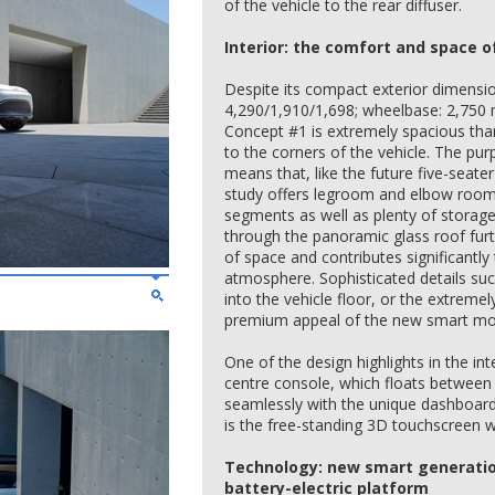
of the vehicle to the rear diffuser.
Interior: the comfort and space o
Despite its compact exterior dimensio
4,290/1,910/1,698; wheelbase: 2,750 m
Concept #1 is extremely spacious than
to the corners of the vehicle. The pu
means that, like the future five-seate
study offers legroom and elbow room 
segments as well as plenty of storage
through the panoramic glass roof fur
of space and contributes significantly 
atmosphere. Sophisticated details suc
into the vehicle floor, or the extremel
premium appeal of the new smart mod
One of the design highlights in the in
centre console, which floats between
seamlessly with the unique dashboard
is the free-standing 3D touchscreen wi
Technology: new smart generatio
battery-electric platform