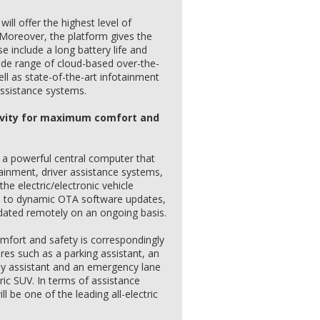
ll offer the highest level of
 Moreover, the platform gives the
se include a long battery life and
wide range of cloud-based over-the-
ell as state-of-the-art infotainment
assistance systems.
tivity for maximum comfort and
a powerful central computer that
ainment, driver assistance systems,
the electric/electronic vehicle
nks to dynamic OTA software updates,
dated remotely on an ongoing basis.
mfort and safety is correspondingly
es such as a parking assistant, an
ay assistant and an emergency lane
tric SUV. In terms of assistance
l be one of the leading all-electric