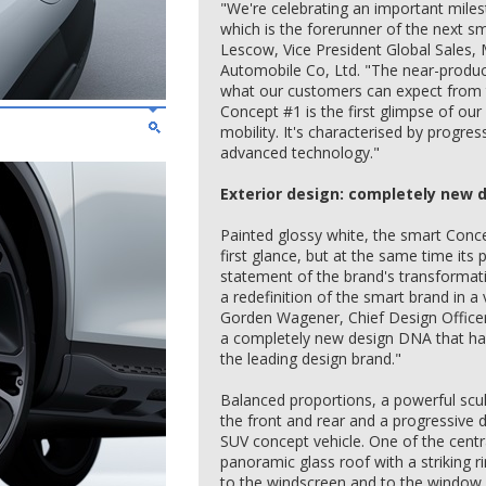
"We're celebrating an important mile
which is the forerunner of the next s
Lescow, Vice President Global Sales, 
Automobile Co, Ltd. "The near-product
what our customers can expect from 
Concept #1 is the first glimpse of our
mobility. It's characterised by progr
advanced technology."
Exterior design: completely new 
Painted glossy white, the smart Conce
first glance, but at the same time its
statement of the brand's transformat
a redefinition of the smart brand in 
Gorden Wagener, Chief Design Office
a completely new design DNA that has
the leading design brand."
Balanced proportions, a powerful scul
the front and rear and a progressive 
SUV concept vehicle. One of the centra
panoramic glass roof with a striking ri
to the windscreen and to the window 