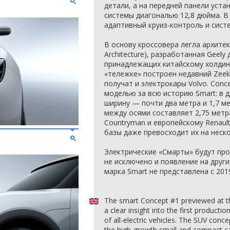
детали, а на передней панели уст
системы диагональю 12,8 дюйма. В
адаптивный круиз-контроль и сист
В основу кроссовера легла архитект
Architecture), разработанная Geely
принадлежащих китайскому холдинг
«тележке» построен недавний Zeek
получат и электрокары Volvo. Conc
моделью за всю историю Smart: в д
ширину — почти два метра и 1,7 ме
между осями составляет 2,75 метра
Countryman и европейскому Renault
базы даже превосходит их на неск
Электрические «Смарты» будут про
не исключено и появление на други
марка Smart не представлена с 2019
The smart Concept #1 previewed at t
a clear insight into the first product
of all-electric vehicles. The SUV conc
the high-growth small and compact c