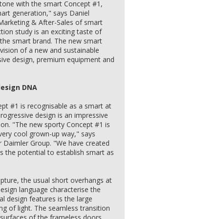
stone with the smart Concept #1,
mart generation," says Daniel
Marketing & After-Sales of smart
ion study is an exciting taste of
the smart brand. The new smart
 vision of a new and sustainable
essive design, premium equipment and
design DNA
pt #1 is recognisable as a smart at
 progressive design is an impressive
ion. "The new sporty Concept #1 is
a very cool grown-up way," says
r Daimler Group. "We have created
 the potential to establish smart as
pture, the usual short overhangs at
design language characterise the
l design features is the large
ng of light. The seamless transition
surfaces of the frameless doors