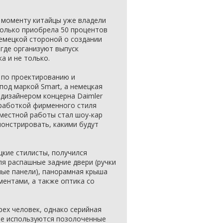
у моменту китайцы уже владели
 только приобрела 50 процентов
немецкой стороной о создании
 где организуют выпуск
а и не только.
а по проектированию и
од маркой Smart, а немецкая
-дизайнером концерна Daimler
работкой фирменного стиля
местной работы стал шоу-кар
монстрировать, какими будут
цкие стилисты, получился
я распашные задние двери (ручки
ные панели), панорамная крыша
ентами, а также оптика со
рех человек, однако серийная
ре используются позолоченные