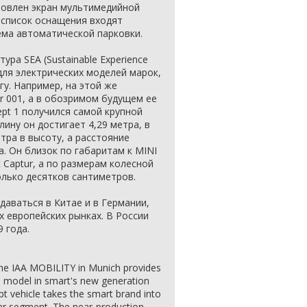
ановлен экран мультимедийной
 список оснащения входят
ема автоматической парковки.
ура SEA (Sustainable Experience
 для электрических моделей марок,
у. Например, на этой же
r 001, а в обозримом будущем ее
ept 1 получился самой крупной
лину он достигает 4,29 метра, в
тра в высоту, а расстояние
. Он близок по габаритам к MINI
 Captur, а по размерам колесной
олько десятков сантиметров.
даваться в Китае и в Германии,
х европейских рынках. В России
 года.
he IAA MOBILITY in Munich provides
ion model in smart's new generation
ept vehicle takes the smart brand into
ar segment. The near-production