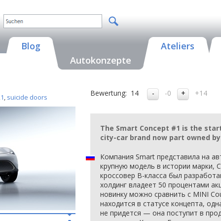
Blog
Ateliers
Autokonzepte
Bewertung:
14
-0
+14
21
,
suicide doors
The Smart Concept #1 is the start
city-car brand now part owned by
Компания Smart представила на а
крупную модель в истории марки, C
кроссовер B-класса был разработан
холдинг владеет 50 процентами акц
новинку можно сравнить с MINI Co
находится в статусе концепта, од
не придется — она поступит в прод