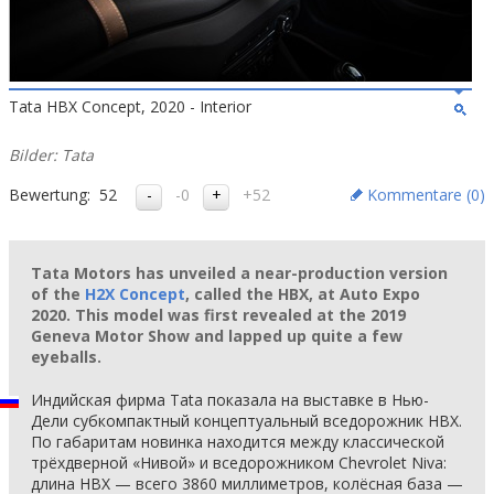
Tata HBX Concept, 2020 - Interior
Bilder: Tata
Bewertung:
52
-0
+52
Kommentare (
0
)
Tata Motors has unveiled a near-production version
of the
H2X Concept
, called the HBX, at Auto Expo
2020. This model was first revealed at the 2019
Geneva Motor Show and lapped up quite a few
eyeballs.
Индийская фирма Tata показала на выставке в Нью-
Дели субкомпактный концептуальный вседорожник HBX.
По габаритам новинка находится между классической
трёхдверной «Нивой» и вседорожником Chevrolet Niva:
длина HBX — всего 3860 миллиметров, колёсная база —