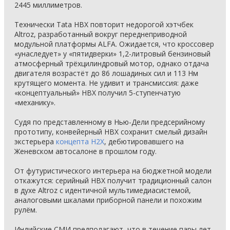
2445 миллиметров.
Технически Tata HBX повторит недорогой хэтчбек
Altroz, разработанный вокруг переднеприводной
модульной платформы ALFA. Ожидается, что кроссовер
«унаследует» у «пятидверки» 1,2-литровый бензиновый
атмосферный трёхцилиндровый мотор, однако отдача
двигателя возрастёт до 86 лошадиных сил и 113 Нм
крутящего момента. Не удивит и трансмиссия: даже
«концептуальный» HBX получил 5-ступенчатую
«механику».
Судя по представленному в Нью-Дели предсерийному
прототипу, конвейерный HBX сохранит смелый дизайн
экстерьера
концепта H2X
, дебютировавшего на
Женевском автосалоне в прошлом году.
От футуристического интерьера на бюджетной модели
откажутся: серийный HBX получит традиционный салон
в духе Altroz с идентичной мультимедиасистемой,
аналоговыми шкалами приборной панели и похожим
рулём.
Индийские СМИ предполагают, что в течение пары лет