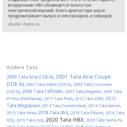
вседорожник HBX обзаведётся полностью
электрической версией, благо архитектура шасси
предусматривает выпуск и электрокаров, и гибридов.
Quelle: motor.ru
Andere
Tata
2001 Tata Aria Coupe
2000 Tata Aria (I.DE.A)
,
(I.DE.A)
,
2002 Tata Indiva (I.DE.A)
,
2005 Tata Crossover
2006 Tata Cliffrider
(I.DE.A)
,
,
2007 Tata Elegante
,
2009 Tata
2012
Pr1ma (Pininfarina)
,
2011 Tata Pixel
,
2012 Tata eMO
,
Tata Megapixel
,
2014 Tata ConnectNext
,
2014 Tata Nexon
,
2018 Tata 45X
2015 Tata Hexa
,
,
2018 Tata EVision
,
2018 Tata
2020 Tata HBX
H5X
,
2019 Tata H2X
,
,
2020 Tata Sierra EV
,
2022 Tata Avinya
,
2022 Tata CURVV
,
2025 Tata Avinya X