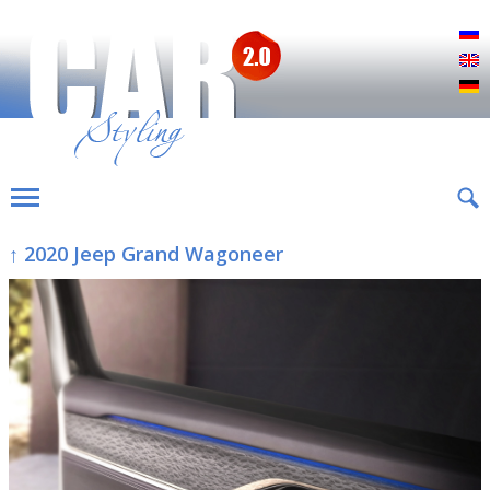
Р
E
D
↑ 2020 Jeep Grand Wagoneer