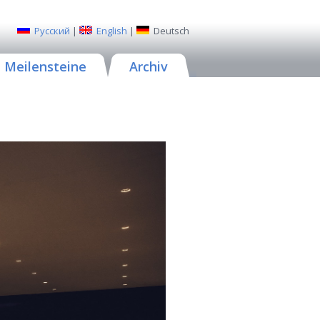
Русский
|
English
|
Deutsch
Meilensteine
Archiv