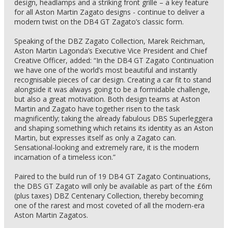
design, headlamps and a striking front grille – a key feature
for all Aston Martin Zagato designs - continue to deliver a
modern twist on the DB4 GT Zagato’s classic form.
Speaking of the DBZ Zagato Collection, Marek Reichman,
Aston Martin Lagonda’s Executive Vice President and Chief
Creative Officer, added: “In the DB4 GT Zagato Continuation
we have one of the world’s most beautiful and instantly
recognisable pieces of car design. Creating a car fit to stand
alongside it was always going to be a formidable challenge,
but also a great motivation. Both design teams at Aston
Martin and Zagato have together risen to the task
magnificently; taking the already fabulous DBS Superleggera
and shaping something which retains its identity as an Aston
Martin, but expresses itself as only a Zagato can.
Sensational-looking and extremely rare, it is the modern
incarnation of a timeless icon.”
Paired to the build run of 19 DB4 GT Zagato Continuations,
the DBS GT Zagato will only be available as part of the £6m
(plus taxes) DBZ Centenary Collection, thereby becoming
one of the rarest and most coveted of all the modern-era
Aston Martin Zagatos.