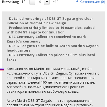
Bewertung:
12
-0
+12
Kommentare (
0
)
- Detailed renderings of DBS GT Zagato give clear
indication of dramatic new design
- Production strictly limited to 19 examples, paired
with DB4 GT Zagato Continuation
- DBZ Centenary Collection conceived to mark
Zagato’s centenary
- DBS GT Zagato to be built at Aston Martin’s Gaydon
headquarters
- DBZ Centenary Collection priced at £6m plus local
taxes
Компания Aston Martin показала финальный дизайн
коллекционного купе DBS GT Zagato. Суперкар вместе с
репликой спорткара 60-х станет частью специальной
серии, посвященной 100-летию итальянского ателье.
Автомобиль получил «динамическую» решетку
радиатора и полностью карбоновую крышу.
Aston Martin DBS GT Zagato — это перелицованная
версия самой быстрой серийной модели британской