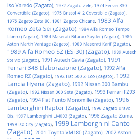
Iso Varedo (Zagato)
,
1972 Zagato Zele
,
1974 Ferrari 330
Convertibile (Zagato)
,
1975 Bristol 412 Covertibile (Zagato)
,
1983 Alfa
1975 Zagato Zeta 80
,
1981 Zagato Chicane
,
Romeo Zeta Sei (Zagato)
,
1984 Alfa Romeo Tempo
Libero (Zagato)
,
1984 Maserati Biturbo Spyder (Zagato)
,
1986
Aston Martin Vantage (Zagato)
,
1988 Maserati Karif (Zagato)
,
1989 Alfa Romeo SZ (ES-30) (Zagato)
,
1989 Autech
1991
1991 Autech Gavia (Zagato)
Stelvio (Zagato)
,
,
Ferrari 348 Elaborazione (Zagato)
1992 Alfa
,
1992
Romeo RZ (Zagato)
,
1992 Fiat 500 Z-Eco (Zagato)
,
Lancia Hyena (Zagato)
1992 Nissan 300 Bambu
,
(Zagato)
1993 Ferrari FZ93
,
1992 Nissan 300 Seta (Zagato)
,
1996
(Zagato)
1994 Fiat Punto Monomille (Zagato)
,
,
Lamborghini Raptor (Zagato)
,
1996 Zagato Bravo
1998 Zagato Zuma
Bis
,
1997 Lamborghini LM003 (Zagato)
,
,
1999 Lamborghini Canto
1999 Iso City (Zagato)
,
(Zagato)
2001 Toyota VM180 (Zagato)
2002 Aston
,
,