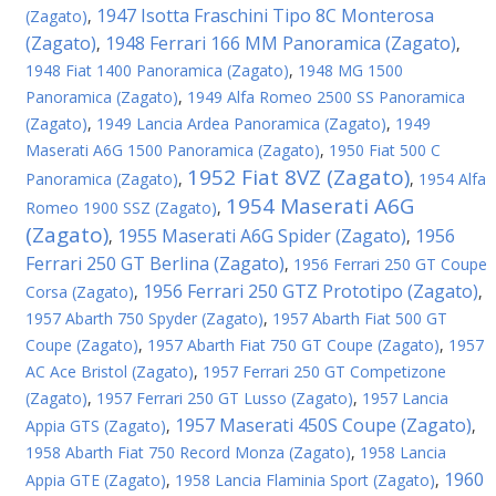
1947 Isotta Fraschini Tipo 8C Monterosa
(Zagato)
,
(Zagato)
1948 Ferrari 166 MM Panoramica (Zagato)
,
,
1948 Fiat 1400 Panoramica (Zagato)
,
1948 MG 1500
Panoramica (Zagato)
,
1949 Alfa Romeo 2500 SS Panoramica
(Zagato)
,
1949 Lancia Ardea Panoramica (Zagato)
,
1949
Maserati A6G 1500 Panoramica (Zagato)
,
1950 Fiat 500 C
1952 Fiat 8VZ (Zagato)
Panoramica (Zagato)
,
,
1954 Alfa
1954 Maserati A6G
Romeo 1900 SSZ (Zagato)
,
(Zagato)
1955 Maserati A6G Spider (Zagato)
1956
,
,
Ferrari 250 GT Berlina (Zagato)
,
1956 Ferrari 250 GT Coupe
1956 Ferrari 250 GTZ Prototipo (Zagato)
Corsa (Zagato)
,
,
1957 Abarth 750 Spyder (Zagato)
,
1957 Abarth Fiat 500 GT
Coupe (Zagato)
,
1957 Abarth Fiat 750 GT Coupe (Zagato)
,
1957
AC Ace Bristol (Zagato)
,
1957 Ferrari 250 GT Competizone
(Zagato)
,
1957 Ferrari 250 GT Lusso (Zagato)
,
1957 Lancia
1957 Maserati 450S Coupe (Zagato)
Appia GTS (Zagato)
,
,
1958 Abarth Fiat 750 Record Monza (Zagato)
,
1958 Lancia
1960
Appia GTE (Zagato)
,
1958 Lancia Flaminia Sport (Zagato)
,