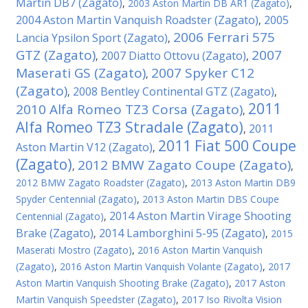
Martin DB7 (Zagato)
,
2003 Aston Martin DB AR1 (Zagato)
,
2004 Aston Martin Vanquish Roadster (Zagato)
2005
,
2006 Ferrari 575
Lancia Ypsilon Sport (Zagato)
,
GTZ (Zagato)
2007
2007 Diatto Ottovu (Zagato)
,
,
Maserati GS (Zagato)
2007 Spyker C12
,
(Zagato)
2008 Bentley Continental GTZ (Zagato)
,
,
2011
2010 Alfa Romeo TZ3 Corsa (Zagato)
,
Alfa Romeo TZ3 Stradale (Zagato)
2011
,
2011 Fiat 500 Coupe
Aston Martin V12 (Zagato)
,
(Zagato)
2012 BMW Zagato Coupe (Zagato)
,
,
2012 BMW Zagato Roadster (Zagato)
,
2013 Aston Martin DB9
Spyder Centennial (Zagato)
,
2013 Aston Martin DBS Coupe
2014 Aston Martin Virage Shooting
Centennial (Zagato)
,
Brake (Zagato)
2014 Lamborghini 5-95 (Zagato)
,
,
2015
Maserati Mostro (Zagato)
,
2016 Aston Martin Vanquish
(Zagato)
,
2016 Aston Martin Vanquish Volante (Zagato)
,
2017
Aston Martin Vanquish Shooting Brake (Zagato)
,
2017 Aston
Martin Vanquish Speedster (Zagato)
,
2017 Iso Rivolta Vision