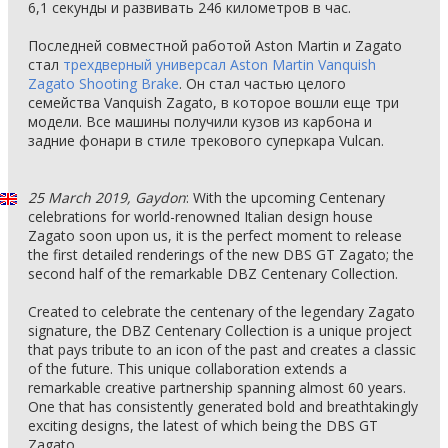
6,1 секунды и развивать 246 километров в час.
Последней совместной работой Aston Martin и Zagato
стал
трехдверный универсал Aston Martin Vanquish
Zagato Shooting Brake
. Он стал частью целого
семейства Vanquish Zagato, в которое вошли еще три
модели. Все машины получили кузов из карбона и
задние фонари в стиле трекового суперкара Vulcan.
25 March 2019, Gaydon
: With the upcoming Centenary
celebrations for world-renowned Italian design house
Zagato soon upon us, it is the perfect moment to release
the first detailed renderings of the new DBS GT Zagato; the
second half of the remarkable DBZ Centenary Collection.
Created to celebrate the centenary of the legendary Zagato
signature, the DBZ Centenary Collection is a unique project
that pays tribute to an icon of the past and creates a classic
of the future. This unique collaboration extends a
remarkable creative partnership spanning almost 60 years.
One that has consistently generated bold and breathtakingly
exciting designs, the latest of which being the DBS GT
Zagato.