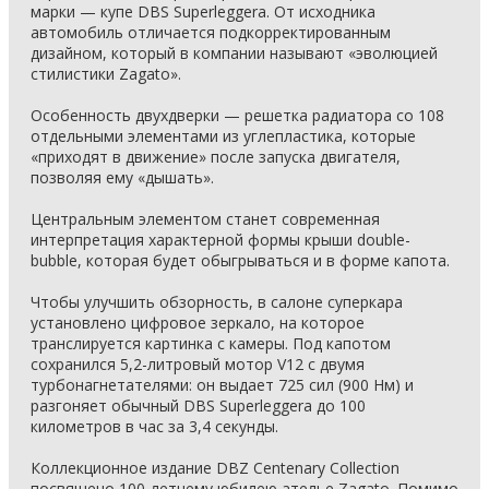
марки — купе DBS Superleggera. От исходника
автомобиль отличается подкорректированным
дизайном, который в компании называют «эволюцией
стилистики Zagato».
Особенность двухдверки — решетка радиатора со 108
отдельными элементами из углепластика, которые
«приходят в движение» после запуска двигателя,
позволяя ему «дышать».
Центральным элементом станет современная
интерпретация характерной формы крыши double-
bubble, которая будет обыгрываться и в форме капота.
Чтобы улучшить обзорность, в салоне суперкара
установлено цифровое зеркало, на которое
транслируется картинка с камеры. Под капотом
сохранился 5,2-литровый мотор V12 с двумя
турбонагнетателями: он выдает 725 сил (900 Нм) и
разгоняет обычный DBS Superleggera до 100
километров в час за 3,4 секунды.
Коллекционное издание DBZ Centenary Collection
посвящено 100-летнему юбилею ателье Zagato. Помимо