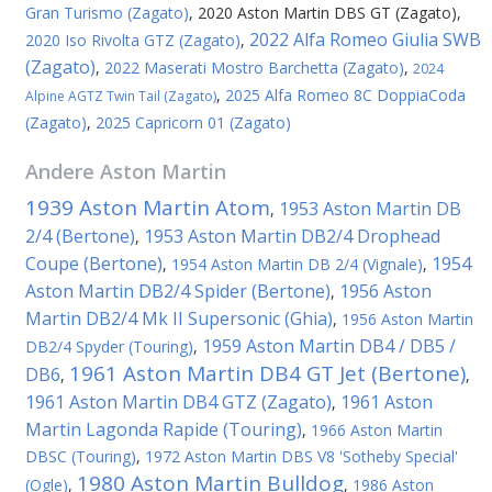
Gran Turismo (Zagato)
,
2020 Aston Martin DBS GT (Zagato)
,
2022 Alfa Romeo Giulia SWB
2020 Iso Rivolta GTZ (Zagato)
,
(Zagato)
,
2022 Maserati Mostro Barchetta (Zagato)
,
2024
,
2025 Alfa Romeo 8C DoppiaCoda
Alpine AGTZ Twin Tail (Zagato)
(Zagato)
,
2025 Capricorn 01 (Zagato)
Andere
Aston Martin
1939 Aston Martin Atom
1953 Aston Martin DB
,
2/4 (Bertone)
1953 Aston Martin DB2/4 Drophead
,
Coupe (Bertone)
1954
,
1954 Aston Martin DB 2/4 (Vignale)
,
Aston Martin DB2/4 Spider (Bertone)
1956 Aston
,
Martin DB2/4 Mk II Supersonic (Ghia)
,
1956 Aston Martin
1959 Aston Martin DB4 / DB5 /
DB2/4 Spyder (Touring)
,
1961 Aston Martin DB4 GT Jet (Bertone)
DB6
,
,
1961 Aston Martin DB4 GTZ (Zagato)
1961 Aston
,
Martin Lagonda Rapide (Touring)
,
1966 Aston Martin
DBSC (Touring)
,
1972 Aston Martin DBS V8 'Sotheby Special'
1980 Aston Martin Bulldog
(Ogle)
,
,
1986 Aston