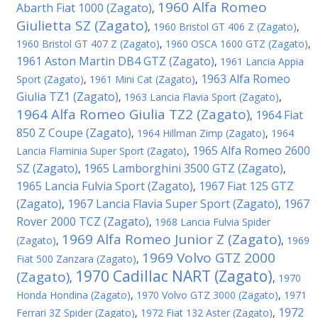
1960 Alfa Romeo
Abarth Fiat 1000 (Zagato)
,
Giulietta SZ (Zagato)
,
1960 Bristol GT 406 Z (Zagato)
,
1960 Bristol GT 407 Z (Zagato)
,
1960 OSCA 1600 GTZ (Zagato)
,
1961 Aston Martin DB4 GTZ (Zagato)
,
1961 Lancia Appia
1963 Alfa Romeo
Sport (Zagato)
,
1961 Mini Cat (Zagato)
,
Giulia TZ1 (Zagato)
,
1963 Lancia Flavia Sport (Zagato)
,
1964 Alfa Romeo Giulia TZ2 (Zagato)
1964 Fiat
,
850 Z Coupe (Zagato)
,
1964 Hillman Zimp (Zagato)
,
1964
1965 Alfa Romeo 2600
Lancia Flaminia Super Sport (Zagato)
,
SZ (Zagato)
1965 Lamborghini 3500 GTZ (Zagato)
,
,
1965 Lancia Fulvia Sport (Zagato)
1967 Fiat 125 GTZ
,
(Zagato)
1967 Lancia Flavia Super Sport (Zagato)
1967
,
,
Rover 2000 TCZ (Zagato)
,
1968 Lancia Fulvia Spider
1969 Alfa Romeo Junior Z (Zagato)
(Zagato)
,
,
1969
1969 Volvo GTZ 2000
Fiat 500 Zanzara (Zagato)
,
1970 Cadillac NART (Zagato)
(Zagato)
,
,
1970
Honda Hondina (Zagato)
,
1970 Volvo GTZ 3000 (Zagato)
,
1971
1972
Ferrari 3Z Spider (Zagato)
,
1972 Fiat 132 Aster (Zagato)
,