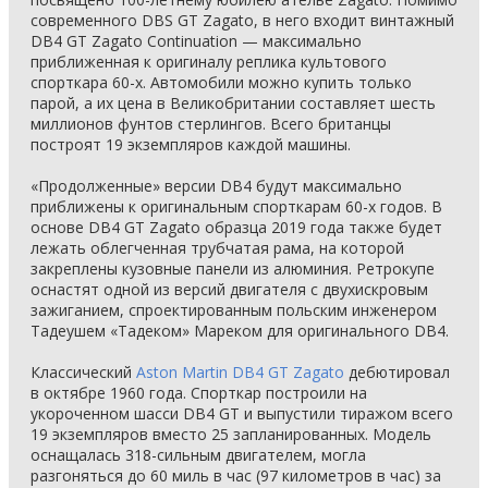
современного DBS GT Zagato, в него входит винтажный
DB4 GT Zagato Continuation — максимально
приближенная к оригиналу реплика культового
спорткара 60-х. Автомобили можно купить только
парой, а их цена в Великобритании составляет шесть
миллионов фунтов стерлингов. Всего британцы
построят 19 экземпляров каждой машины.
«Продолженные» версии DB4 будут максимально
приближены к оригинальным спорткарам 60-х годов. В
основе DB4 GT Zagato образца 2019 года также будет
лежать облегченная трубчатая рама, на которой
закреплены кузовные панели из алюминия. Ретрокупе
оснастят одной из версий двигателя с двухискровым
зажиганием, спроектированным польским инженером
Тадеушем «Тадеком» Мареком для оригинального DB4.
Классический
Aston Martin DB4 GT Zagato
дебютировал
в октябре 1960 года. Спорткар построили на
укороченном шасси DB4 GT и выпустили тиражом всего
19 экземпляров вместо 25 запланированных. Модель
оснащалась 318-сильным двигателем, могла
разгоняться до 60 миль в час (97 километров в час) за