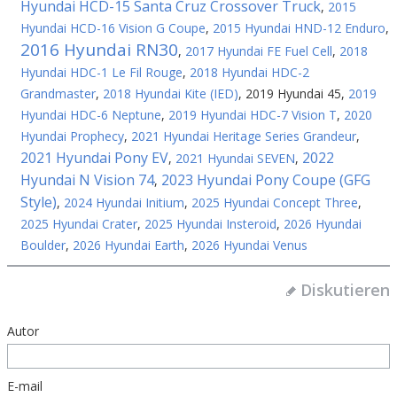
Hyundai HCD-15 Santa Cruz Crossover Truck
,
2015
Hyundai HCD-16 Vision G Coupe
,
2015 Hyundai HND-12 Enduro
,
2016 Hyundai RN30
,
2017 Hyundai FE Fuel Cell
,
2018
Hyundai HDC-1 Le Fil Rouge
,
2018 Hyundai HDC-2
Grandmaster
,
2018 Hyundai Kite (IED)
,
2019 Hyundai 45
,
2019
Hyundai HDC-6 Neptune
,
2019 Hyundai HDC-7 Vision T
,
2020
Hyundai Prophecy
,
2021 Hyundai Heritage Series Grandeur
,
2021 Hyundai Pony EV
2022
,
2021 Hyundai SEVEN
,
Hyundai N Vision 74
2023 Hyundai Pony Coupe (GFG
,
Style)
,
2024 Hyundai Initium
,
2025 Hyundai Concept Three
,
2025 Hyundai Crater
,
2025 Hyundai Insteroid
,
2026 Hyundai
Boulder
,
2026 Hyundai Earth
,
2026 Hyundai Venus
Diskutieren
Autor
E-mail