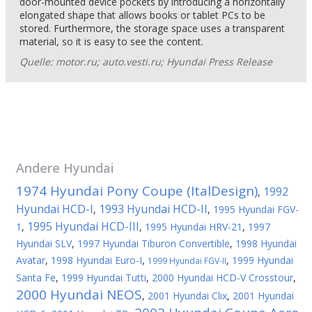
door-mounted device pockets by introducing a horizontally
elongated shape that allows books or tablet PCs to be
stored. Furthermore, the storage space uses a transparent
material, so it is easy to see the content.
Quelle: motor.ru; auto.vesti.ru; Hyundai Press Release
Andere
Hyundai
1974 Hyundai Pony Coupe (ItalDesign)
1992
,
Hyundai HCD-I
1993 Hyundai HCD-II
,
,
1995 Hyundai FGV-
1995 Hyundai HCD-III
1
,
,
1995 Hyundai HRV-21
,
1997
Hyundai SLV
,
1997 Hyundai Tiburon Convertible
,
1998 Hyundai
Avatar
,
1998 Hyundai Euro-I
,
,
1999 Hyundai
1999 Hyundai FGV-II
Santa Fe
,
1999 Hyundai Tutti
,
2000 Hyundai HCD-V Crosstour
,
2000 Hyundai NEOS
,
2001 Hyundai Clix
,
2001 Hyundai