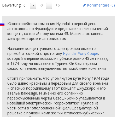
Bewertung:
6
-0
+6
Kommentare (
0
)
Южнокорейская компания Hyundai в первый день
автосалона во Франкфурте представила электрический
концепт, который получил имя 45. Машина оснащена
электромотором и автопилотом.
Название концептуального электрокара является
прямой отсылкой к прототипу
Hyundai Pony Coupe
,
который впервые показали публике ровно 45 лет назад,
в 1974 году на выставке в Турине. Он был первым
самостоятельно выпущенным автомобилем компании.
Стоит припомнить, что упомянутое купе Pony 1974 года
было дивно красивым и передовым для своего времени
– спасибо породившему этот концепт Джуджаро и его
ателье Italdesign. И именно его органично
переосмысленные черты безошибочно угадываются в
новейшей электрической "сорокопятке" Hyundai (в
частности в "ополовиненной" фальшрадиаторной
решетке с половинками же "кинетическо-кубических"