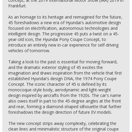
concept, at the 2019 International Motor Show (IAA) 2019 in
Frankfurt.
As an homage to its heritage and reimagined for the future,
45 foreshadows a new era of Hyundai's automotive design
focused on electrification, autonomous technologies and
intelligent design. The progressive 45 puts a twist on a 45-
year-old icon, the Hyundai Pony Coupe Concept, to
introduce an entirely new in-car experience for self-driving
vehicles of tomorrow.
Taking a look to the past is essential for moving forward,
and the dramatic exterior styling of 45 excites the
imagination and draws inspiration from the vehicle that first
established Hyundai's design DNA, the 1974 Pony Coupe
Concept. The iconic character of 45 is defined by its
monocoque-style body, aerodynamic and light-weight
design inspired by aircrafts from the 1920s. The car's name
also owes itself in part to the 45-degree angles at the front
and rear, forming a diamond-shaped silhouette that further
foreshadows the design direction of future EV models.
The new concept strips away complexity, celebrating the
clean lines and minimalistic structure of the original coupe