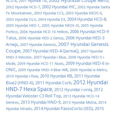
2002 Hyundai Coupe Aero
HCD-6
,
2001 Hyundai TB
,
,
2002 Hyundai HIC
2002 Hyundai HCD-7
,
,
2002 Hyundai Santa
Fe Mountaineer
,
2003 Hyundai CCS
,
2003 Hyundai NEOS-II
,
2004 Hyundai HCD-8
2003 Hyundai OLV
,
2004 Hyundai E3
,
,
2005 Hyundai HED-1
,
2005 Hyundai NEOS-III
,
2005 Hyundai
2006 Hyundai HCD-9
Portico
,
2006 Hyundai HCD-10 Hellion
,
Talus
2006 Hyundai HED-3
,
2006 Hyundai HED-2 Genus
,
2007 Hyundai Genesis
Arnejs
,
2007 Hyundai Genesis
,
Coupe
2007 Hyundai HED-4 QarmaQ
,
,
2007 Hyundai
HND-3 Veloster
,
2007 Hyundai i-Blue
,
2008 Hyundai HED-5 i-
2009 Hyundai HED-6 ix-
Mode
,
2009 Hyundai HCD-11 Nuvis
,
ONIC
,
2009 Hyundai HND-4 Blue-Will
,
2009 Hyundai ix-Metro
,
2010 Hyundai RB
2011 Hyundai
2010 Hyundai i-flow
,
,
2012 Hyundai
Blue2 (HND-6)
2011 Hyundai Curb
,
,
HND-7 Hexa Space
2012 Hyundai i-oniq
2012
,
,
Hyundai Veloster C3 Roll Top
,
2013 Hyundai HCD-14
2013 Hyundai HND-9
Genesis
,
,
2013 Hyundai Mistra
,
2014
2014 Hyundai PassoCorto (IED)
2015
Hyundai Intrado
,
,