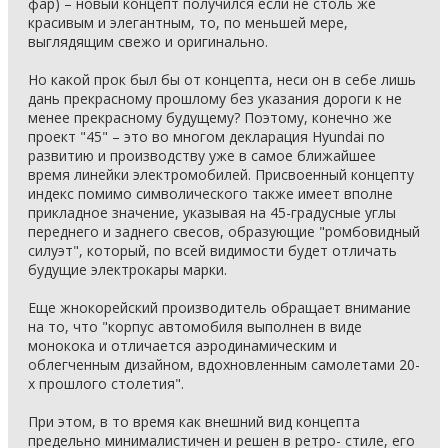
фар) – новый концепт получился если не столь же
красивым и элегантным, то, по меньшей мере,
выглядящим свежо и оригинально.
Но какой прок был бы от концепта, неси он в себе лишь
дань прекрасному прошлому без указания дороги к не
менее прекрасному будущему? Поэтому, конечно же
проект "45" – это во многом декларация Hyundai по
развитию и производству уже в самое ближайшее
время линейки электромобилей. Присвоенный концепту
индекс помимо символического также имеет вполне
прикладное значение, указывая на 45-градусные углы
переднего и заднего свесов, образующие "ромбовидный
силуэт", который, по всей видимости будет отличать
будущие электрокары марки.
Еще жнокорейский производитель обращает внимание
на то, что "корпус автомобиля выполнен в виде
монокока и отличается аэродинамическим и
облегченным дизайном, вдохновленным самолетами 20-
х прошлого столетия".
При этом, в то время как внешний вид концепта
предельно минималистичен и решен в ретро- стиле, его