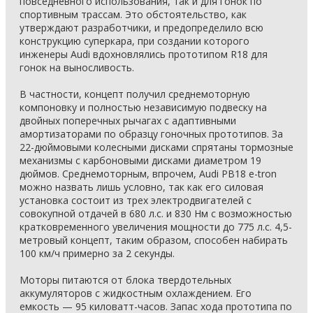
повседневного использования, так и для гонок по
спортивным трассам. Это обстоятельство, как
утверждают разработчики, и предопределило всю
конструкцию суперкара, при создании которого
инженеры Audi вдохновлялись прототипом R18 для
гонок на выносливость.
В частности, концепт получил среднемоторную
компоновку и полностью независимую подвеску на
двойных поперечных рычагах с адаптивными
амортизаторами по образцу гоночных прототипов. За
22-дюймовыми колесными дисками спрятаны тормозные
механизмы с карбоновыми дисками диаметром 19
дюймов. Среднемоторным, впрочем, Audi PB18 e-tron
можно назвать лишь условно, так как его силовая
установка состоит из трех электродвигателей с
совокупной отдачей в 680 л.с. и 830 Нм с возможностью
кратковременного увеличения мощности до 775 л.с. 4,5-
метровый концепт, таким образом, способен набирать
100 км/ч примерно за 2 секунды.
Моторы питаются от блока твердотельных
аккумуляторов с жидкостным охлаждением. Его
емкость — 95 киловатт-часов. Запас хода прототипа по