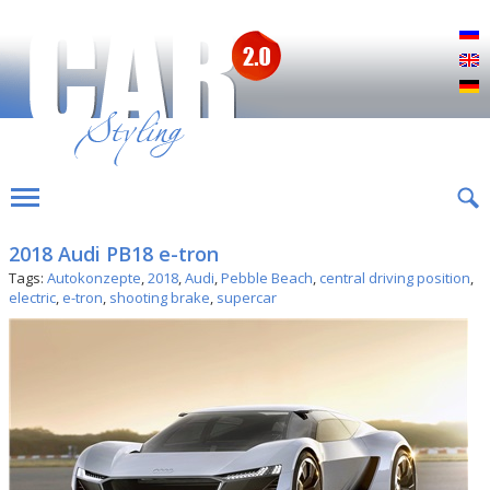
Р
E
D
2018 Audi PB18 e-tron
Tags:
Autokonzepte
,
2018
,
Audi
,
Pebble Beach
,
central driving position
,
electric
,
e-tron
,
shooting brake
,
supercar