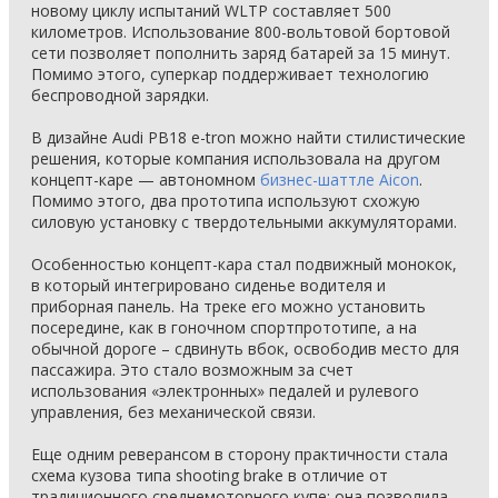
новому циклу испытаний WLTP составляет 500
километров. Использование 800-вольтовой бортовой
сети позволяет пополнить заряд батарей за 15 минут.
Помимо этого, суперкар поддерживает технологию
беспроводной зарядки.
В дизайне Audi PB18 e-tron можно найти стилистические
решения, которые компания использовала на другом
концепт-каре — автономном
бизнес-шаттле Aicon
.
Помимо этого, два прототипа используют схожую
силовую установку с твердотельными аккумуляторами.
Особенностью концепт-кара стал подвижный монокок,
в который интегрировано сиденье водителя и
приборная панель. На треке его можно установить
посередине, как в гоночном спортпрототипе, а на
обычной дороге – сдвинуть вбок, освободив место для
пассажира. Это стало возможным за счет
использования «электронных» педалей и рулевого
управления, без механической связи.
Еще одним реверансом в сторону практичности стала
схема кузова типа shooting brake в отличие от
традиционного среднемоторного купе: она позволила