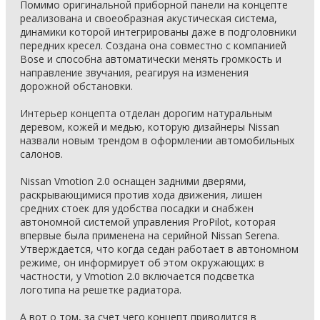
Помимо оригинальной приборной панели на концепте
реализована и своеобразная акустическая система,
динамики которой интегрированы даже в подголовники
передних кресел. Создана она совместно с компанией
Bose и способна автоматически менять громкость и
направление звучания, реагируя на изменения
дорожной обстановки.
Интерьер концепта отделан дорогим натуральным
деревом, кожей и медью, которую дизайнеры Nissan
назвали новым трендом в оформлении автомобильных
салонов.
Nissan Vmotion 2.0 оснащен задними дверями,
раскрывающимися против хода движения, лишен
средних стоек для удобства посадки и снабжен
автономной системой управления ProPilot, которая
впервые была применена на серийной Nissan Serena.
Утверждается, что когда седан работает в автономном
режиме, он информирует об этом окружающих: в
частности, у Vmotion 2.0 включается подсветка
логотипа на решетке радиатора.
А вот о том, за счет чего концепт приводится в