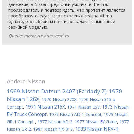
движение, в Nissan предпочли умолчать. Не стал
производитель и подтверждать, что прототип является
прообразом следующего поколения седана Altima,
однако, его габариты почти совпадают с нынешней
серийной моделью.
Quelle: motor.ru; auto.vesti.ru
Andere
Nissan
1969 Nissan Datsun 240Z (Fairlady Z)
1970
,
Nissan 126X
,
1970 Nissan 270X
,
1970 Nissan 315-a
1971 Nissan 216X
1973 Nissan
Concept
,
,
1971 Nissan ESV
,
EV Truck Concept
,
1975 Nissan AD-1 Concept
,
1975 Nissan
GR-1 Concept
,
1977 Nissan AD-2
,
1977 Nissan EV Guide
,
1977
1983 Nissan NRV-II
Nissan GR-2
,
1981 Nissan NX-018
,
,