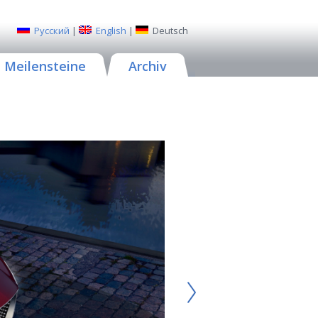
Русский
|
English
|
Deutsch
Meilensteine
Archiv