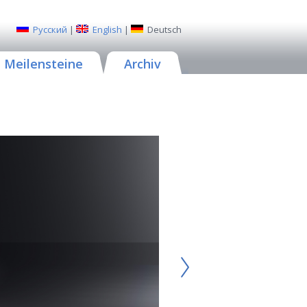
Русский
|
English
|
Deutsch
Meilensteine
Archiv