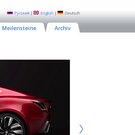
Русский
|
English
|
Deutsch
Meilensteine
Archiv