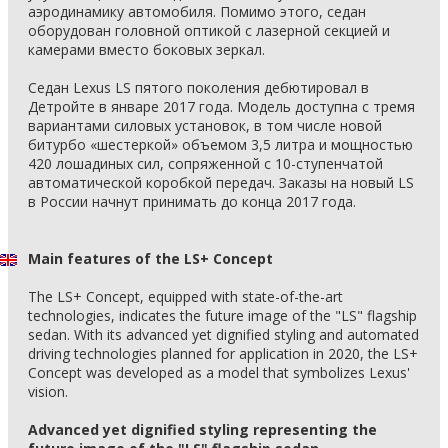
аэродинамику автомобиля. Помимо этого, седан
оборудован головной оптикой c лазерной секцией и
камерами вместо боковых зеркал.
Седан Lexus LS пятого поколения дебютировал в
Детройте в январе 2017 года. Модель доступна с тремя
вариантами силовых установок, в том числе новой
битурбо «шестеркой» объемом 3,5 литра и мощностью
420 лошадиных сил, сопряженной с 10-ступенчатой
автоматической коробкой передач. Заказы на новый LS
в России начнут принимать до конца 2017 года.
Main features of the LS+ Concept
The LS+ Concept, equipped with state-of-the-art
technologies, indicates the future image of the "LS" flagship
sedan. With its advanced yet dignified styling and automated
driving technologies planned for application in 2020, the LS+
Concept was developed as a model that symbolizes Lexus'
vision.
Advanced yet dignified styling representing the