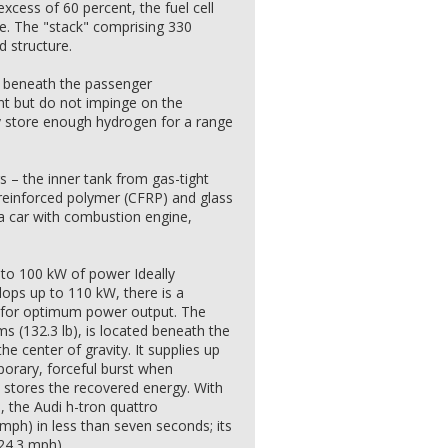
 excess of 60 percent, the fuel cell
. The "stack" comprising 330
d structure.
d beneath the passenger
 but do not impinge on the
hey store enough hydrogen for a range
s – the inner tank from gas-tight
 reinforced polymer (CFRP) and glass
 a car with combustion engine,
 to 100 kW of power Ideally
lops up to 110 kW, there is a
d for optimum power output. The
ms (132.3 lb), is located beneath the
 center of gravity. It supplies up
orary, forceful burst when
t stores the recovered energy. With
, the Audi h-tron quattro
mph) in less than seven seconds; its
24.3 mph).