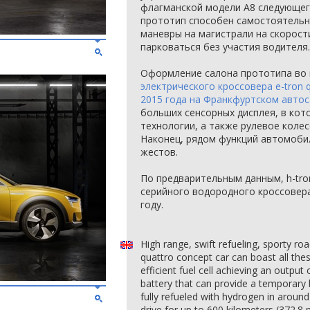
флагманской модели A8 следующего
прототип способен самостоятельн
маневры на магистрали на скорости
парковаться без участия водителя.
Оформление салона прототипа во 
электрического кроссовера e-tron 
2015 года на Франкфуртском авто
больших сенсорных дисплея, в ко
технологии, а также рулевое коле
Наконец, рядом функций автомоби
жестов.
По предварительным данным, h-tro
серийного водородного кроссовера
году.
High range, swift refueling, sporty r
quattro concept car can boast all thes
efficient fuel cell achieving an outpu
battery that can provide a temporary
fully refueled with hydrogen in around
drive for up to 600 kilometers (372.8 m