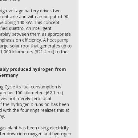
high-voltage battery drives two
front axle and with an output of 90
eveloping 140 kW. This concept
ied quattro. An intelligent
rplay between them as appropriate
mphasis on efficiency. A heat pump
 large solar roof that generates up to
1,000 kilometers (621.4 mi) to the
wably produced hydrogen from
, Germany
g Cycle its fuel consumption is
gen per 100 kilometers (62.1 mi).
ves not merely zero local
if the hydrogen it runs on has been
ith the four rings realizes this at
ny.
gas plant has been using electricity
ter down into oxygen and hydrogen