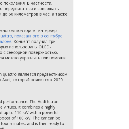
 поколения. В частности,
о передвигаться и совершать
 до 60 километров в час, а также
многом повторяет интерьер
quattro, показанного в сентябре
салоне
. Концепт получил три
торых использованы OLED-
со с сенсорной поверхностью.
ля можно управлять при помощи
n quattro является предвестником
 Audi, который появится к 2020
oad performance: The Audi h‑tron
e virtues. It combines a highly
t of up to 110 kW with a powerful
 boost of 100 kW. The car can be
 four minutes, and is then ready to
i).