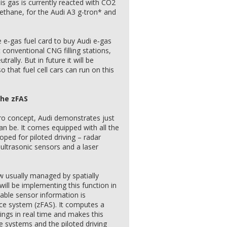
this gas is currently reacted with CO2
ethane, for the Audi A3 g-tron* and
 e‑gas fuel card to buy Audi e‑gas
 conventional CNG filling stations,
ally. But in future it will be
 that fuel cell cars can run on this
the zFAS
ro concept, Audi demonstrates just
n be. It comes equipped with all the
ped for piloted driving – radar
ultrasonic sensors and a laser
w usually managed by spatially
 will be implementing this function in
lable sensor information is
nce system (zFAS). It computes a
ngs in real time and makes this
e systems and the piloted driving