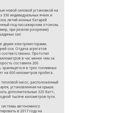
ью новой силовой установкой на
з 330 индивидуальных ячеек и
Блок литий-ионных батарей
енный под пассажирским отсеком,
мер, при резком ускорении)
шадиных сил.
ие двумя электромоторами,
ней оси. Отдача агрегатов
л соответственно. Прототип
 километров в час менее чем за
корость составила 200
а, хранящегося в трех топливных
ит на 600 километров пробега.
т тепловой насос, расположенный
арея, установленная на крыше.
ать дополнительные 320 Ватт,
одной тысяче километров пути.
ли системы автономного
ировать в 2017 году на