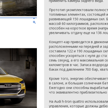
применить камеры заднего вида.
Прототип укомплектовали полност
топливных элементах, состоящей и
развивающей 150 лошадиных сил. 
массой 60 килограммов, располож
способен на короткое время (напри
увеличивать отдачу еще на 136 ло
Концепт-кар приводится в движен
расположенными на передней и зад
составила 122 и 190 лошадиных си
способен ускоряться с нуля до ста
семь секунд, а его максимальная с
километров в час. Запаса водород
баках под давлением 700 бар, хват
Кроме того, энергию обеспечивае
в салоне, и большая солнечная бат
Ежегодно они способны вырабатыв
что эквивалентно приблизительно 
На Audi h-tron quattro использова
управления, которые должны дебют