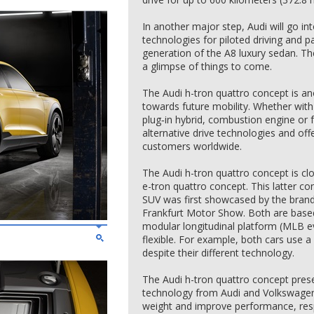
In another major step, Audi will go in
technologies for piloted driving and p
generation of the A8 luxury sedan. Th
a glimpse of things to come.
The Audi h-tron quattro concept is a
towards future mobility. Whether with
plug‑in hybrid, combustion engine or 
alternative drive technologies and offe
customers worldwide.
The Audi h-tron quattro concept is clo
e-tron quattro concept. This latter con
SUV was first showcased by the brand 
Frankfurt Motor Show. Both are base
modular longitudinal platform (MLB ev
flexible. For example, both cars use a 
despite their different technology.
The Audi h-tron quattro concept presen
technology from Audi and Volkswagen.
weight and improve performance, resp