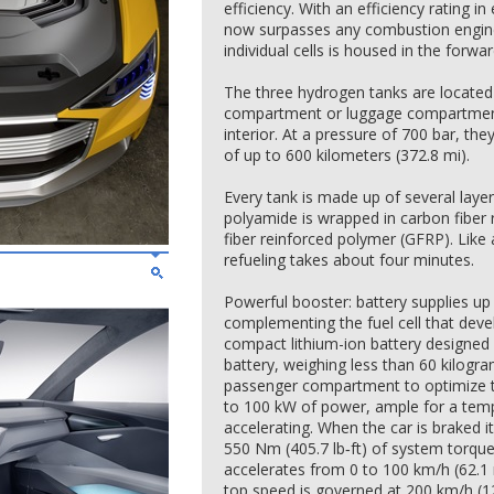
efficiency. With an efficiency rating in
now surpasses any combustion engine
individual cells is housed in the forwar
The three hydrogen tanks are locate
compartment or luggage compartment
interior. At a pressure of 700 bar, t
of up to 600 kilometers (372.8 mi).
Every tank is made up of several layer
polyamide is wrapped in carbon fiber
fiber reinforced polymer (GFRP). Like
refueling takes about four minutes.
Powerful booster: battery supplies up
complementing the fuel cell that deve
compact lithium-ion battery designe
battery, weighing less than 60 kilogra
passenger compartment to optimize the
to 100 kW of power, ample for a temp
accelerating. When the car is braked i
550 Nm (405.7 lb‑ft) of system torque
accelerates from 0 to 100 km/h (62.1 
top speed is governed at 200 km/h (1