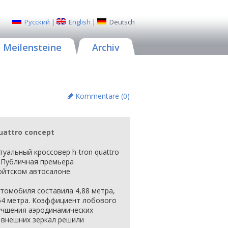
Русский
|
English
|
Deutsch
Meilensteine
Archiv
Kommentare (
0
)
quattro concept
уальный кроссовер h-tron quattro
 Публичная премьера
ойтском автосалоне.
томобиля составила 4,88 метра,
,54 метра. Коэффициент лобового
лучшения аэродинамических
 внешних зеркал решили