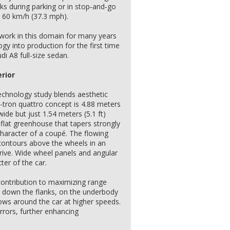
ks during parking or in stop‑and‑go
o 60 km/h (37.3 mph).
work in this domain for many years
ogy into production for the first time
di A8 full-size sedan.
rior
technology study blends aesthetic
-tron quattro concept is 4.88 meters
wide but just 1.54 meters (5.1 ft)
y flat greenhouse that tapers strongly
character of a coupé. The flowing
r contours above the wheels in an
drive. Wide wheel panels and angular
ter of the car.
ontribution to maximizing range
 down the flanks, on the underbody
lows around the car at higher speeds.
rrors, further enhancing