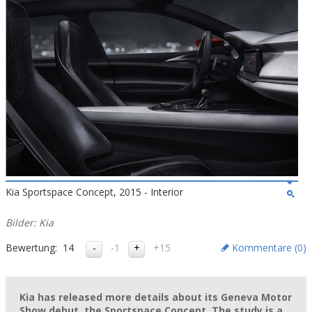
Kia Sportspace Concept, 2015 - Interior
Bilder: Kia
Bewertung:
14
-1
+15
Kommentare (
0
)
Kia has released more details about its Geneva Motor
Show debut, the Sportspace Concept. The study is a