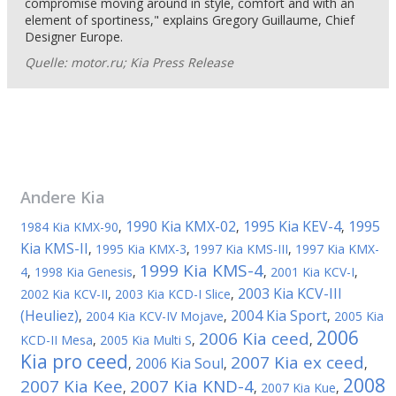
compromise moving around in style, comfort and with an
element of sportiness," explains Gregory Guillaume, Chief
Designer Europe.
Quelle: motor.ru; Kia Press Release
Andere
Kia
1990 Kia KMX-02
1995 Kia KEV-4
1995
1984 Kia KMX-90
,
,
,
Kia KMS-II
,
1995 Kia KMX-3
,
1997 Kia KMS-III
,
1997 Kia KMX-
1999 Kia KMS-4
4
,
1998 Kia Genesis
,
,
2001 Kia KCV-I
,
2003 Kia KCV-III
2002 Kia KCV-II
,
2003 Kia KCD-I Slice
,
(Heuliez)
2004 Kia Sport
,
2004 Kia KCV-IV Mojave
,
,
2005 Kia
2006
2006 Kia ceed
KCD-II Mesa
,
2005 Kia Multi S
,
,
Kia pro ceed
2007 Kia ex ceed
2006 Kia Soul
,
,
,
2008
2007 Kia Kee
2007 Kia KND-4
,
,
2007 Kia Kue
,