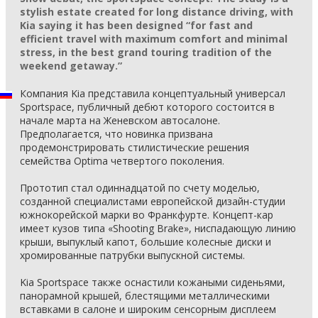
stylish estate created for long distance driving, with
Kia saying it has been designed “for fast and
efficient travel with maximum comfort and minimal
stress, in the best grand touring tradition of the
weekend getaway.”
Компания Kia представила концептуальный универсал
Sportspace, публичный дебют которого состоится в
начале марта на Женевском автосалоне.
Предполагается, что новинка призвана
продемонстрировать стилистические решения
семейства Optima четвертого поколения.
Прототип стал одиннадцатой по счету моделью,
созданной специалистами европейской дизайн-студии
южнокорейской марки во Франкфурте. Концепт-кар
имеет кузов типа «Shooting Brake», ниспадающую линию
крыши, выпуклый капот, большие колесные диски и
хромированные патрубки выпускной системы.
Kia Sportspace также оснастили кожаными сиденьями,
панорамной крышей, блестящими металлическими
вставками в салоне и широким сенсорным дисплеем