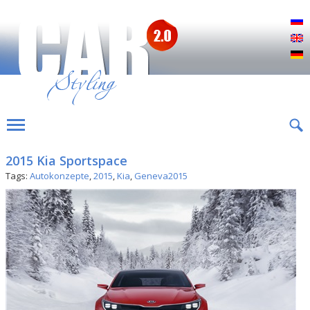
Р
E
D
2015 Kia Sportspace
Tags:
Autokonzepte
,
2015
,
Kia
,
Geneva2015