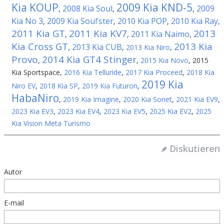
Kia KOUP
2009 Kia KND-5
2008 Kia Soul
2009
,
,
,
Kia No 3
2009 Kia Soul’ster
2010 Kia POP
2010 Kia Ray
,
,
,
,
2011 Kia GT
2011 Kia KV7
2013
2011 Kia Naimo
,
,
,
Kia Cross GT
2013 Kia
2013 Kia CUB
,
,
2013 Kia Niro
,
Provo
2014 Kia GT4 Stinger
,
,
2015 Kia Novo
,
2015
Kia Sportspace
,
2016 Kia Telluride
,
2017 Kia Proceed
,
2018 Kia
2019 Kia
Niro EV
,
2018 Kia SP
,
2019 Kia Futuron
,
HabaNiro
,
2019 Kia Imagine
,
2020 Kia Sonet
,
2021 Kia EV9
,
2023 Kia EV3
,
2023 Kia EV4
,
2023 Kia EV5
,
2025 Kia EV2
,
2025
Kia Vision Meta Turismo
Diskutieren
Autor
E-mail