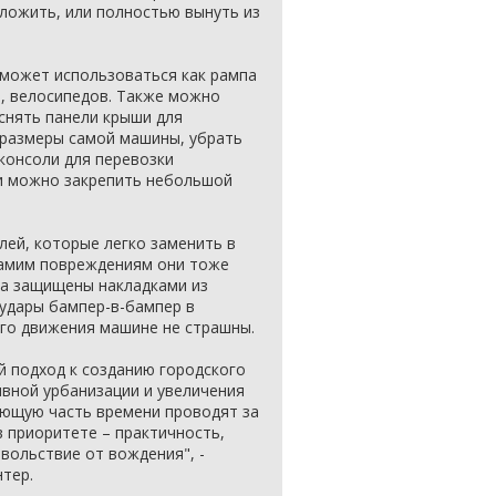
ложить, или полностью вынуть из
 может использоваться как рампа
р, велосипедов. Также можно
 снять панели крыши для
размеры самой машины, убрать
консоли для перевозки
ли можно закрепить небольшой
лей, которые легко заменить в
 самим повреждениям они тоже
та защищены накладками из
 удары бампер-в-бампер в
ого движения машине не страшны.
 подход к созданию городского
вной урбанизации и увеличения
яющую часть времени проводят за
в приоритете – практичность,
вольствие от вождения", -
нтер.