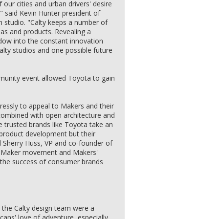
 our cities and urban drivers' desire
y," said Kevin Hunter president of
n studio. "Calty keeps a number of
eas and products. Revealing a
ndow into the constant innovation
lty studios and one possible future
munity event allowed Toyota to gain
essly to appeal to Makers and their
 combined with open architecture and
re trusted brands like Toyota take an
product development but their
d Sherry Huss, VP and co-founder of
ng Maker movement and Makers'
t the success of consumer brands
d the Calty design team were a
ans' love of adventure, especially