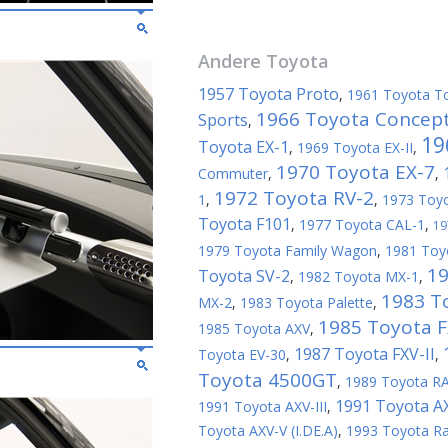
Andere
Toyota
1957 Toyota Proto
,
1961 Toyota T
1966 Toyota Concep
Sports
,
19
Toyota EX-1
,
1969 Toyota EX-II
,
1970 Toyota EX-7
Commuter
,
,
1972 Toyota RV-2
1
,
,
1973 Toy
Toyota F101
,
1977 Toyota CAL-1
,
19
1979 Toyota Family Wagon
,
1981 Toy
19
Toyota SV-2
,
1982 Toyota MX-1
,
1983 T
MX-2
,
1983 Toyota Palette
,
1985 Toyota 
1985 Toyota AXV
,
1987 Toyota FXV-II
Toyota EV-30
,
,
Toyota 4500GT
,
1989 Toyota R
1991 Toyota A
1991 Toyota AXV-III
,
Toyota AXV-V (I.DE.A)
,
1993 Toyota R