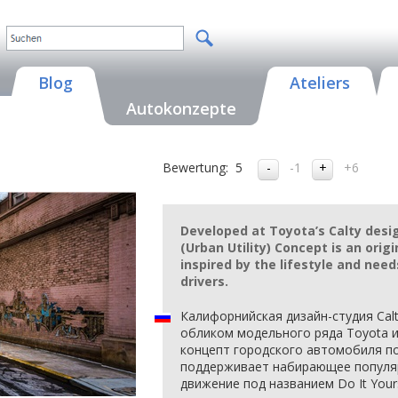
Blog
Ateliers
Autokonzepte
Bewertung:
5
-1
+6
Developed at Toyota’s Calty desi
(Urban Utility) Concept is an ori
inspired by the lifestyle and need
drivers.
Калифорнийская дизайн-студия Cal
обликом модельного ряда Toyota и
концепт городского автомобиля по
поддерживает набирающее популя
движение под названием Do It Yours