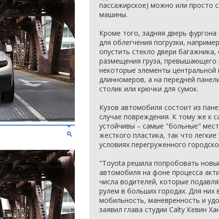
пассажирское) можно или просто с
машины.
Кроме того, задняя дверь фургона
для облегчения погрузки, наприме
опустить стекло двери багажника,
размещения груза, превышающего 
некоторые элементы центральной 
длинномеров, а на передней пане
столик или крючки для сумок.
Кузов автомобиля состоит из пане
случае повреждения. К тому же к
устойчивы – самые "больные" мес
жесткого пластика, так что легкие
условиях перегруженного городск
"Toyota решила попробовать новый
автомобиля на фоне процесса акти
числа водителей, которые подавл
рулем в больших городах. Для них 
мобильность, маневренность и удо
заявил глава студии Calty Кевин Ха