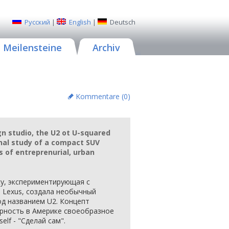
Русский
|
English
|
Deutsch
Meilensteine
Archiv
Kommentare (
0
)
gn studio, the U2 ot U-squared
ginal study of a compact SUV
s of entreprenurial, urban
ty, экспериментирующая с
 Lexus, создала необычный
д названием U2. Концепт
рность в Америке своеобразное
elf - "Сделай сам".