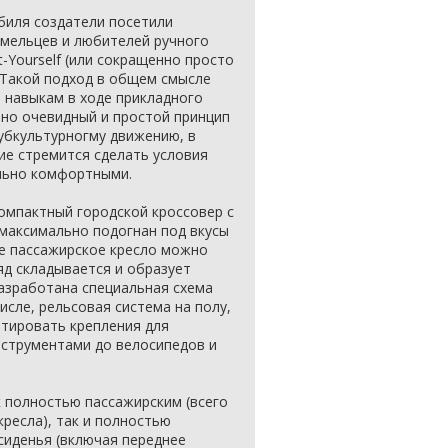
биля создатели посетили
умельцев и любителей ручного
It-Yourself (или сокращенно просто
 Такой подход в общем смысле
 навыкам в ходе прикладного
чно очевидный и простой принцип
субкультурногму движению, в
ие стремится сделать условия
льно комфортными.
омпактный городской кроссовер с
максимально подогнан под вкусы
ее пассажирское кресло можно
яд складывается и образует
азработана специальная схема
исле, рельсовая система на полу,
нтировать крепления для
нструментами до велосипедов и
 полностью пассажирским (всего
ресла), так и полностью
 сиденья (включая переднее