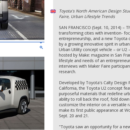
Toyota's North American Design Stu
Faire, Urban Lifestyle Trends
SAN FRANCISCO (Sept. 10, 2014) – Th
transforming cities with invention- f
entrepreneurship, and a new Toyota co
by a growing innovative spirit in urba
Urban Utility concept vehicle – or U2 
hosted by Make: magazine in San Franc
lifestyle and needs of an entrepreneur
interviews with Maker Faire participa
research.
Developed by Toyota's Calty Design 
California, the Toyota U2 concept fe
purposeful materials that redefine urb
ability to roll back the roof, fold dow
customize the interior on a versatile r
make its first public appearance at W
Sept. 20 and 21.
"Toyota saw an opportunity for a new