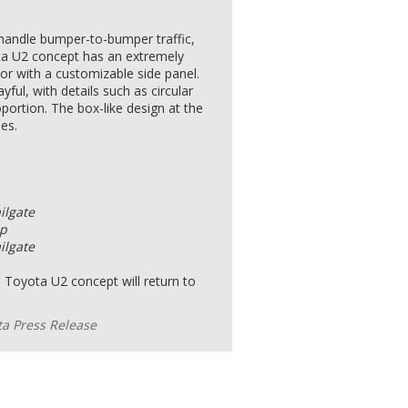
an handle bumper-to-bumper traffic,
ta U2 concept has an extremely
or with a customizable side panel.
ful, with details such as circular
portion. The box-like design at the
es.
ailgate
mp
ilgate
he Toyota U2 concept will return to
ota Press Release