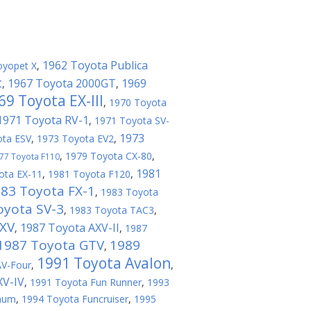
1962 Toyota Publica
oyopet X
,
t
1967 Toyota 2000GT
1969
,
,
69 Toyota EX-III
,
1970 Toyota
1971 Toyota RV-1
,
1971 Toyota SV-
1973
ota ESV
,
1973 Toyota EV2
,
,
1979 Toyota CX-80
,
77 Toyota F110
1981
ota EX-11
,
1981 Toyota F120
,
83 Toyota FX-1
,
1983 Toyota
oyota SV-3
,
1983 Toyota TAC3
,
FXV
1987 Toyota AXV-II
,
,
1987
1987 Toyota GTV
1989
,
1991 Toyota Avalon
AV-Four
,
,
XV-IV
,
1991 Toyota Fun Runner
,
1993
aum
,
1994 Toyota Funcruiser
,
1995