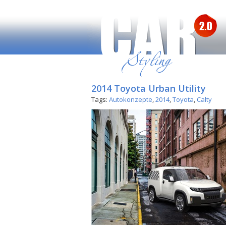
2014 Toyota Urban Utility
Tags:
Autokonzepte
,
2014
,
Toyota
,
Calty