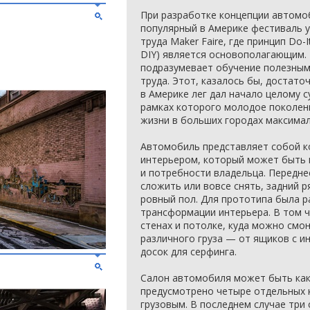
При разработке концепции автомо
популярный в Америке фестиваль 
труда Maker Faire, где принцип Do-
DIY) является основополагающим.
подразумевает обучение полезным
труда. Этот, казалось бы, достато
в Америке лег дал начало целому 
рамках которого молодое поколен
жизни в больших городах максима
Автомобиль представляет собой к
интерьером, который может быть 
и потребности владельца. Передн
сложить или вовсе снять, задний р
ровный пол. Для прототипа была р
трансформации интерьера. В том ч
стенах и потолке, куда можно смо
различного груза — от ящиков с и
досок для серфинга.
Салон автомобиля может быть как
предусмотрено четыре отдельных к
грузовым. В последнем случае три