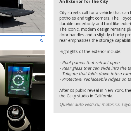
An Exterior for the City
City streets call for a vehicle that c
potholes and tight corners. The Toyo
durable underbody and tool-like exteri
The iconic, modern design remains play
door handles and a slightly chucky pro
rear emphasizes the storage capabiliti
Highlights of the exterior include:
- Roof panels that retract open
- Rear glass that can slide into the t
- Tailgate that folds down into a ra
- Protective, replaceable ridges on ta
After its public reveal in New York, t
the Calty studio in California.
Quelle: auto.vesti.ru; motor.ru; Toy