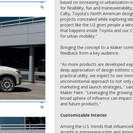
based on increasing re-urbanization of
for flexibility, fun and maneuverabilit
Calty, Toyota's North American desig
projects concealed while exploring id
project like the U2 gives people a wi
that happens inside Toyota and our Ca
for urban mobility."
Bringing the concept to a Maker com
feedback from a key audience.
"As more products are developed expr
deep appreciation of design esthetic
practical utility, we expect to see mo
unconventional approach to not only 
marketing and launch strategies," sai
Maker Faire. "Leveraging the growi
broad sphere of influence can impac
and future products."
Customizable Interior
Among the U.S. trends that influence
growth in entrepreneurship and Americ