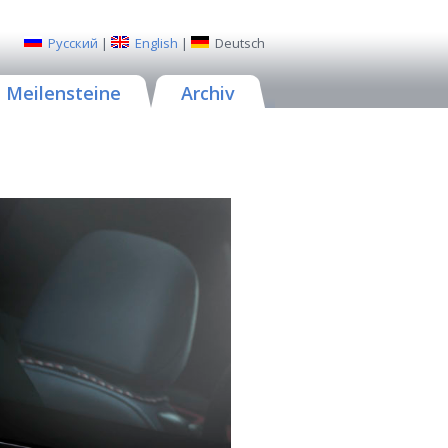
Русский
|
English
|
Deutsch
Meilensteine
Archiv