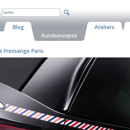
Blog
Ateliers
Autokonzepte
La Fressange Paris